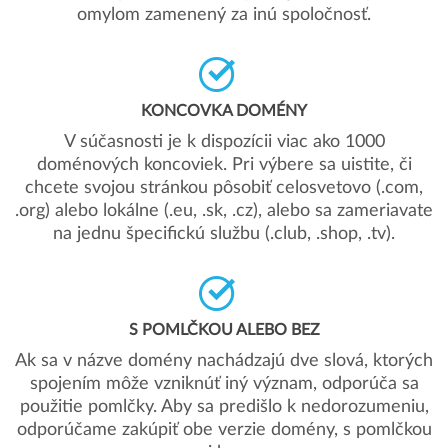
omylom zamenený za inú spoločnosť.
KONCOVKA DOMÉNY
V súčasnosti je k dispozícii viac ako 1000
doménových koncoviek. Pri výbere sa uistite, či
chcete svojou stránkou pôsobiť celosvetovo (.com,
.org) alebo lokálne (.eu, .sk, .cz), alebo sa zameriavate
na jednu špecifickú službu (.club, .shop, .tv).
S POMLČKOU ALEBO BEZ
Ak sa v názve domény nachádzajú dve slová, ktorých
spojením môže vzniknúť iný význam, odporúča sa
použitie pomlčky. Aby sa predišlo k nedorozumeniu,
odporúčame zakúpiť obe verzie domény, s pomlčkou