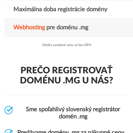
Maximálna doba registrácie domény
Webhosting
pre doménu .mg
Všetky uvedené ceny sú bez DPH
PREČO REGISTROVAŤ
DOMÉNU .MG U NÁS?
Sme spoľahlivý slovenský registrátor
domén .mg
Predávame domény .mg za nákupné ceny