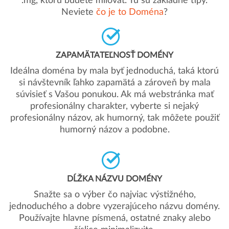
.mg, ktorú budete milovať. Tu sú základné tipy.
Neviete
čo je to Doména
?
ZAPAMÄTATEĽNOSŤ DOMÉNY
Ideálna doména by mala byť jednoduchá, taká ktorú
si návštevník ľahko zapamätá a zároveň by mala
súvisieť s Vašou ponukou. Ak má webstránka mať
profesionálny charakter, vyberte si nejaký
profesionálny názov, ak humorný, tak môžete použiť
humorný názov a podobne.
DĹŽKA NÁZVU DOMÉNY
Snažte sa o výber čo najviac výstižného,
jednoduchého a dobre vyzerajúceho názvu domény.
Používajte hlavne písmená, ostatné znaky alebo