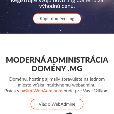
Registrujte svoju novú .mg doménu za
výhodnú cenu.
Kúpiť doménu .mg
MODERNÁ ADMINISTRÁCIA
DOMÉNY .MG
Doménu, hosting aj maily spravujete na jednom
mieste vďaka intuitívnemu webadminu.
Práca s
našim WebAdminom
bude pre Vás zážitkom.
Viac o WebAdmine