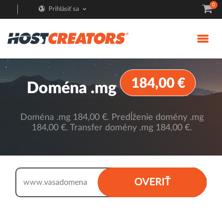
0
Prihlásiť sa
184,00 €
Doména .mg
Doména .mg 184,00 €. Predĺženie domény .mg
184,00 €. Transfer domény .mg 184,00 €.
.mg
OVERIŤ
www.