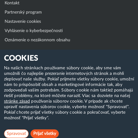
Kontakt
Partnerský program
Nastavenie cookies
Vyhlásenie o kyberbezpečnosti
Oznámenie o nezákonnom obsahu
Klientská zóna
COOKIES
WebAdmin
Na našich stránkach používame súbory cookie, aby sme vám
umožnili čo najlepšie prezeranie internetových stránok a mohli
WebMail
zlepšovať naše služby. Pokiaľ prijmete všetky súbory cookie, umožní
Zmena hesla (E-mail, FTP, SSH)
nám to prispôsobiť obsah a marketingové informácie tak, aby
zodpovedali vašim potrebám. Súbory cookie nám taktiež pomáhajú
Webhosting
riešiť problémy, na ktoré môžete naraziť. Viac sa dozviete na našej
stránke zásad
používania súborov cookie. V prípade ak chcete
Domény
upraviť nastavenia súborov cookie, vyberte možnosť "Spravovať".
Pokiaľ chcete prijať všetky súbory cookie a pokračovať, vyberte
možnosť "Prijať všetky".
Copyright & 2018-2026 HostCreators. Všetky práva vyhradené
Spravovať
Prijať všetky