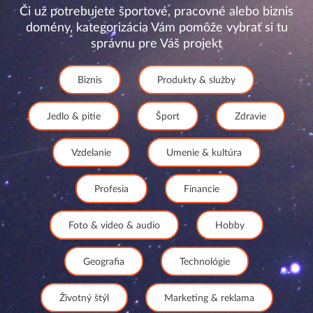
Či už potrebujete športové, pracovné alebo biznis
domény, kategorizácia Vám pomôže vybrať si tu
správnu pre Váš projekt
Biznis
Produkty & služby
Jedlo & pitie
Šport
Zdravie
Vzdelanie
Umenie & kultúra
Profesia
Financie
Foto & video & audio
Hobby
Geografia
Technológie
Životný štýl
Marketing & reklama