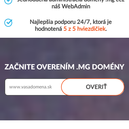
náš WebAdmin
Najlepšia podporu 24/7, ktorá je
hodnotená
5 z 5 hviezdičiek
.
ZAČNITE OVERENÍM .MG DOMÉNY
OVERIŤ
www.