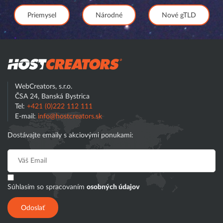
Priemysel
Národné
Nové gTLD
Hostcreator
WebCreators, s.r.o.
ČSA 24, Banská Bystrica
Tel:
+421 (0)222 112 111
E-mail:
info@hostcreators.sk
Dostávajte emaily s akciovými ponukami:
Súhlasím so spracovaním
osobných údajov
Odoslať