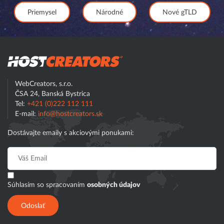
Priemysel
Národné
Nové gTLD
Hostcreator
WebCreators, s.r.o.
ČSA 24, Banská Bystrica
Tel:
+421 (0)222 112 111
E-mail:
info@hostcreators.sk
Dostávajte emaily s akciovými ponukami:
Súhlasím so spracovaním
osobných údajov
Odoslať