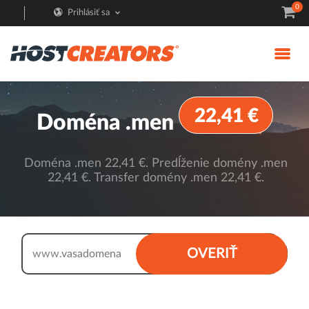
0
Prihlásiť sa
22,41 €
Doména .men
Doména .men 22,41 €. Predĺženie domény .men
22,41 €. Transfer domény .men 22,41 €.
.men
OVERIŤ
www.