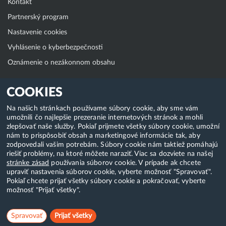
Kontakt
Partnerský program
Nastavenie cookies
Vyhlásenie o kyberbezpečnosti
Oznámenie o nezákonnom obsahu
Klientská zóna
COOKIES
WebAdmin
Na našich stránkach používame súbory cookie, aby sme vám
umožnili čo najlepšie prezeranie internetových stránok a mohli
WebMail
zlepšovať naše služby. Pokiaľ prijmete všetky súbory cookie, umožní
Zmena hesla (E-mail, FTP, SSH)
nám to prispôsobiť obsah a marketingové informácie tak, aby
zodpovedali vašim potrebám. Súbory cookie nám taktiež pomáhajú
Webhosting
riešiť problémy, na ktoré môžete naraziť. Viac sa dozviete na našej
stránke zásad
používania súborov cookie. V prípade ak chcete
Domény
upraviť nastavenia súborov cookie, vyberte možnosť "Spravovať".
Pokiaľ chcete prijať všetky súbory cookie a pokračovať, vyberte
možnosť "Prijať všetky".
Copyright & 2018-2026 HostCreators. Všetky práva vyhradené
Spravovať
Prijať všetky