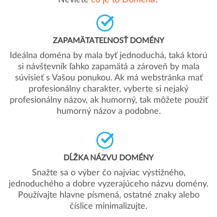
Neviete
čo je to Doména
?
ZAPAMÄTATEĽNOSŤ DOMÉNY
Ideálna doména by mala byť jednoduchá, taká ktorú
si návštevník ľahko zapamätá a zároveň by mala
súvisieť s Vašou ponukou. Ak má webstránka mať
profesionálny charakter, vyberte si nejaký
profesionálny názov, ak humorný, tak môžete použiť
humorný názov a podobne.
DĹŽKA NÁZVU DOMÉNY
Snažte sa o výber čo najviac výstižného,
jednoduchého a dobre vyzerajúceho názvu domény.
Používajte hlavne písmená, ostatné znaky alebo
číslice minimalizujte.