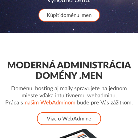
Kúpiť doménu .men
MODERNÁ ADMINISTRÁCIA
DOMÉNY .MEN
Doménu, hosting aj maily spravujete na jednom
mieste vďaka intuitívnemu webadminu.
Práca s
našim WebAdminom
bude pre Vás zážitkom.
Viac o WebAdmine