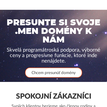
PRESUNTE SI SVOJE
.MEN DOMÉNY K
NÁM
Skvelá programátroská podpora, výborné
ceny a progresívne funkcie, ktoré inde
nenájdete.
Chcem presunúť domény
SPOKOJNÍ ZÁKAZNÍCI
Svojich klientov berieme ako členov rodiny a