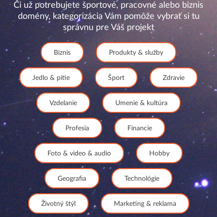
Či už potrebujete športové, pracovné alebo biznis
domény, kategorizácia Vám pomôže vybrať si tu
správnu pre Váš projekt
Biznis
Produkty & služby
Jedlo & pitie
Šport
Zdravie
Vzdelanie
Umenie & kultúra
Profesia
Financie
Foto & video & audio
Hobby
Geografia
Technológie
Životný štýl
Marketing & reklama