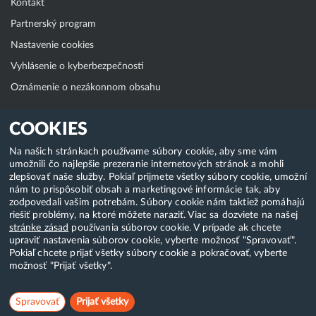
Kontakt
Partnerský program
Nastavenie cookies
Vyhlásenie o kyberbezpečnosti
Oznámenie o nezákonnom obsahu
Klientská zóna
COOKIES
WebAdmin
Na našich stránkach používame súbory cookie, aby sme vám
umožnili čo najlepšie prezeranie internetových stránok a mohli
WebMail
zlepšovať naše služby. Pokiaľ prijmete všetky súbory cookie, umožní
Zmena hesla (E-mail, FTP, SSH)
nám to prispôsobiť obsah a marketingové informácie tak, aby
zodpovedali vašim potrebám. Súbory cookie nám taktiež pomáhajú
Webhosting
riešiť problémy, na ktoré môžete naraziť. Viac sa dozviete na našej
stránke zásad
používania súborov cookie. V prípade ak chcete
Domény
upraviť nastavenia súborov cookie, vyberte možnosť "Spravovať".
Pokiaľ chcete prijať všetky súbory cookie a pokračovať, vyberte
možnosť "Prijať všetky".
Copyright & 2018-2026 HostCreators. Všetky práva vyhradené
Spravovať
Prijať všetky