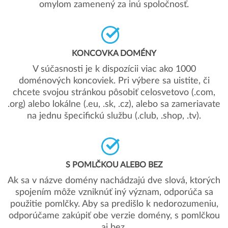
omylom zamenený za inú spoločnosť.
KONCOVKA DOMÉNY
V súčasnosti je k dispozícii viac ako 1000
doménových koncoviek. Pri výbere sa uistite, či
chcete svojou stránkou pôsobiť celosvetovo (.com,
.org) alebo lokálne (.eu, .sk, .cz), alebo sa zameriavate
na jednu špecifickú službu (.club, .shop, .tv).
S POMLČKOU ALEBO BEZ
Ak sa v názve domény nachádzajú dve slová, ktorých
spojením môže vzniknúť iný význam, odporúča sa
použitie pomlčky. Aby sa predišlo k nedorozumeniu,
odporúčame zakúpiť obe verzie domény, s pomlčkou
aj bez.