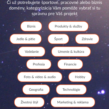
Či už potrebujete športové, pracovné alebo biznis
domény, kategorizácia Vám pomôže vybrať si tu
správnu pre Váš projekt
Biznis
Produkty & služby
Jedlo & pitie
Šport
Zdravie
Vzdelanie
Umenie & kultúra
Profesia
Financie
Foto & video & audio
Hobby
Geografia
Technológie
Životný štýl
Marketing & reklama