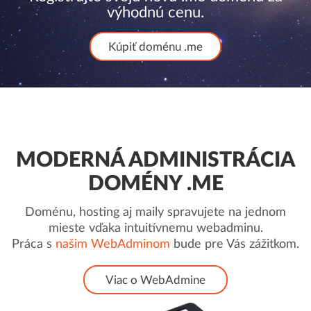
výhodnú cenu.
Kúpiť doménu .me
MODERNÁ ADMINISTRÁCIA
DOMÉNY .ME
Doménu, hosting aj maily spravujete na jednom
mieste vďaka intuitívnemu webadminu.
Práca s
našim WebAdminom
bude pre Vás zážitkom.
Viac o WebAdmine