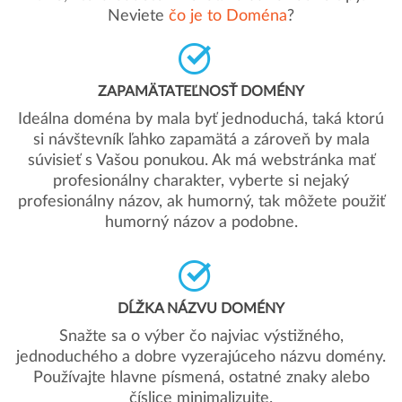
Neviete
čo je to Doména
?
ZAPAMÄTATEĽNOSŤ DOMÉNY
Ideálna doména by mala byť jednoduchá, taká ktorú
si návštevník ľahko zapamätá a zároveň by mala
súvisieť s Vašou ponukou. Ak má webstránka mať
profesionálny charakter, vyberte si nejaký
profesionálny názov, ak humorný, tak môžete použiť
humorný názov a podobne.
DĹŽKA NÁZVU DOMÉNY
Snažte sa o výber čo najviac výstižného,
jednoduchého a dobre vyzerajúceho názvu domény.
Používajte hlavne písmená, ostatné znaky alebo
číslice minimalizujte.