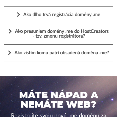
Ako dlho trvá registrácia domény .me
Ako presuniem domény .me do HostCreators
- tzv. zmenu registrátora?
Ako zistím komu patrí obsadená doména .me?
MÁTE NÁPAD A
NEMÁTE WEB?
Registrujte svoju novú .me doménu za