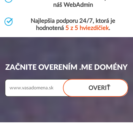
náš WebAdmin
Najlepšia podporu 24/7, ktorá je
hodnotená
5 z 5 hviezdičiek
.
ZAČNITE OVERENÍM .ME DOMÉNY
OVERIŤ
www.