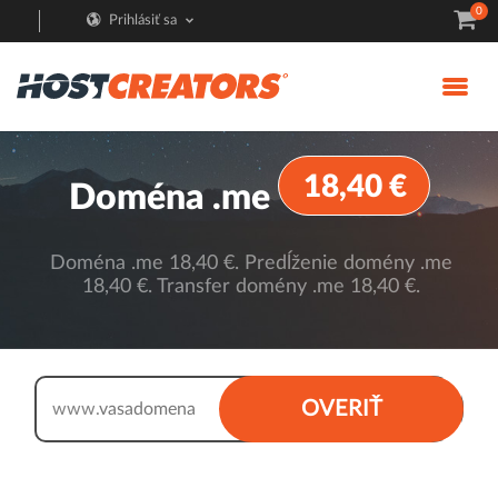
0
Prihlásiť sa
18,40 €
Doména .me
Doména .me 18,40 €. Predĺženie domény .me
18,40 €. Transfer domény .me 18,40 €.
.me
OVERIŤ
www.