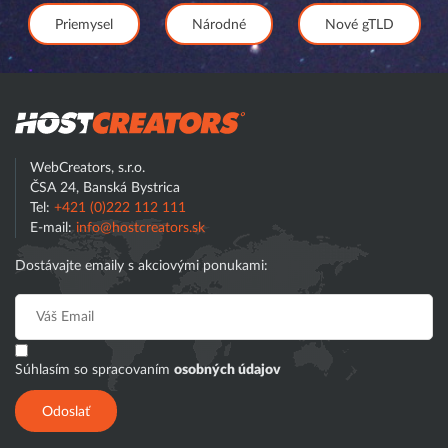
Priemysel
Národné
Nové gTLD
Hostcreator
WebCreators, s.r.o.
ČSA 24, Banská Bystrica
Tel:
+421 (0)222 112 111
E-mail:
info@hostcreators.sk
Dostávajte emaily s akciovými ponukami:
Súhlasím so spracovaním
osobných údajov
Odoslať