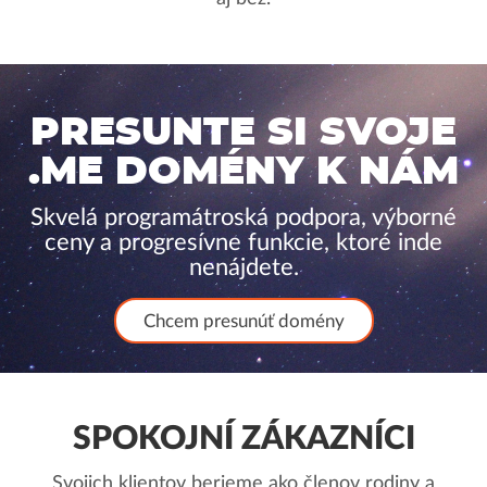
PRESUNTE SI SVOJE
.ME DOMÉNY K NÁM
Skvelá programátroská podpora, výborné
ceny a progresívne funkcie, ktoré inde
nenájdete.
Chcem presunúť domény
SPOKOJNÍ ZÁKAZNÍCI
Svojich klientov berieme ako členov rodiny a