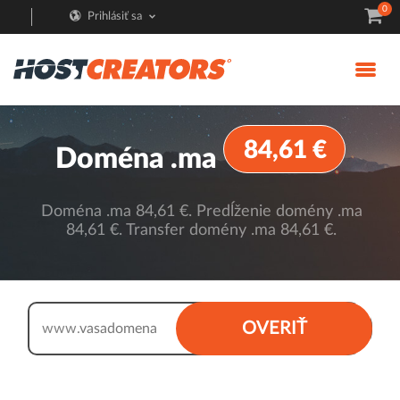
0
Prihlásiť sa
84,61 €
Doména .ma
Doména .ma 84,61 €. Predĺženie domény .ma
84,61 €. Transfer domény .ma 84,61 €.
.ma
OVERIŤ
www.