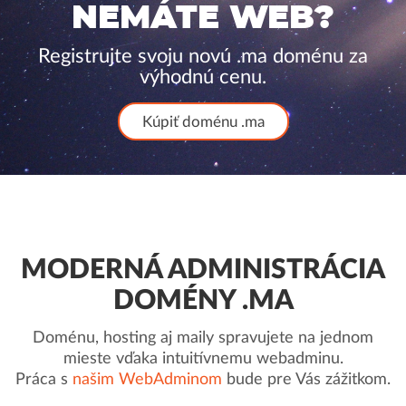
NEMÁTE WEB?
Registrujte svoju novú .ma doménu za
výhodnú cenu.
Kúpiť doménu .ma
MODERNÁ ADMINISTRÁCIA
DOMÉNY .MA
Doménu, hosting aj maily spravujete na jednom
mieste vďaka intuitívnemu webadminu.
Práca s
našim WebAdminom
bude pre Vás zážitkom.