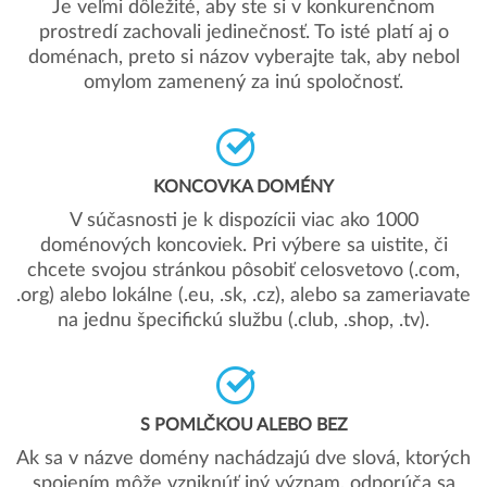
Je veľmi dôležité, aby ste si v konkurenčnom
prostredí zachovali jedinečnosť. To isté platí aj o
doménach, preto si názov vyberajte tak, aby nebol
omylom zamenený za inú spoločnosť.
KONCOVKA DOMÉNY
V súčasnosti je k dispozícii viac ako 1000
doménových koncoviek. Pri výbere sa uistite, či
chcete svojou stránkou pôsobiť celosvetovo (.com,
.org) alebo lokálne (.eu, .sk, .cz), alebo sa zameriavate
na jednu špecifickú službu (.club, .shop, .tv).
S POMLČKOU ALEBO BEZ
Ak sa v názve domény nachádzajú dve slová, ktorých
spojením môže vzniknúť iný význam, odporúča sa