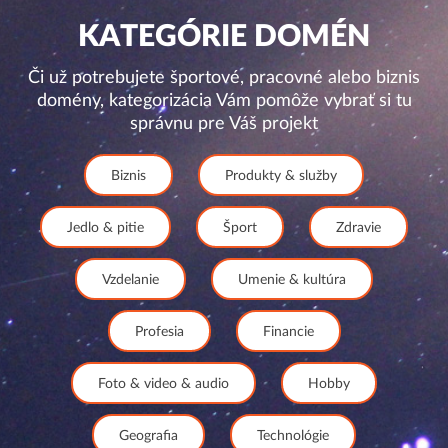
KATEGÓRIE DOMÉN
Či už potrebujete športové, pracovné alebo biznis
domény, kategorizácia Vám pomôže vybrať si tu
správnu pre Váš projekt
Biznis
Produkty & služby
Jedlo & pitie
Šport
Zdravie
Vzdelanie
Umenie & kultúra
Profesia
Financie
Foto & video & audio
Hobby
Geografia
Technológie