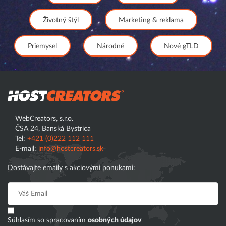
Životný štýl
Marketing & reklama
Priemysel
Národné
Nové gTLD
Hostcreator
WebCreators, s.r.o.
ČSA 24, Banská Bystrica
Tel:
+421 (0)222 112 111
E-mail:
info@hostcreators.sk
Dostávajte emaily s akciovými ponukami:
Súhlasím so spracovaním
osobných údajov