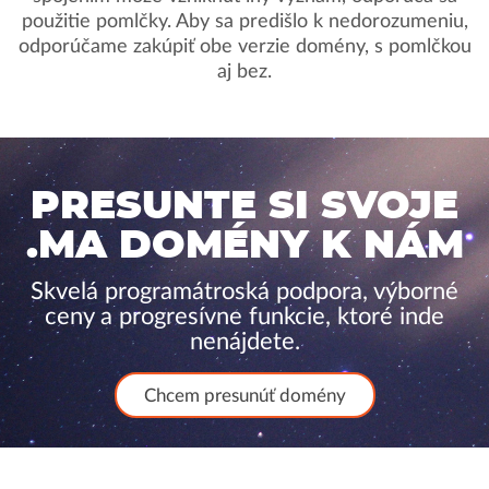
použitie pomlčky. Aby sa predišlo k nedorozumeniu,
odporúčame zakúpiť obe verzie domény, s pomlčkou
aj bez.
PRESUNTE SI SVOJE
.MA DOMÉNY K NÁM
Skvelá programátroská podpora, výborné
ceny a progresívne funkcie, ktoré inde
nenájdete.
Chcem presunúť domény