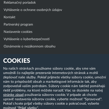
Reklamačný poriadok
Vyhlásenie o ochrane osobných údajov
Kontakt
Partnerský program
Nastavenie cookies
Vyhlásenie o kyberbezpečnosti
Oznámenie o nezákonnom obsahu
Klientská zóna
COOKIES
WebAdmin
Na našich stránkach používame súbory cookie, aby sme vám
umožnili čo najlepšie prezeranie internetových stránok a mohli
WebMail
zlepšovať naše služby. Pokiaľ prijmete všetky súbory cookie, umožní
Zmena hesla (E-mail, FTP, SSH)
nám to prispôsobiť obsah a marketingové informácie tak, aby
zodpovedali vašim potrebám. Súbory cookie nám taktiež pomáhajú
Webhosting
riešiť problémy, na ktoré môžete naraziť. Viac sa dozviete na našej
stránke zásad
používania súborov cookie. V prípade ak chcete
Domény
upraviť nastavenia súborov cookie, vyberte možnosť "Spravovať".
Pokiaľ chcete prijať všetky súbory cookie a pokračovať, vyberte
možnosť "Prijať všetky".