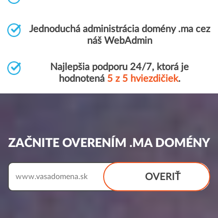
Jednoduchá administrácia domény .ma cez
náš WebAdmin
Najlepšia podporu 24/7, ktorá je
hodnotená
5 z 5 hviezdičiek
.
ZAČNITE OVERENÍM .MA DOMÉNY
OVERIŤ
www.