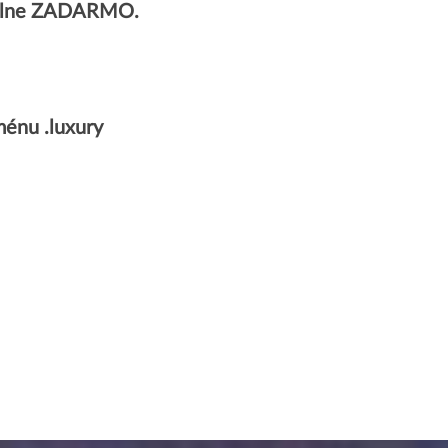
 úplne ZADARMO.
énu .luxury