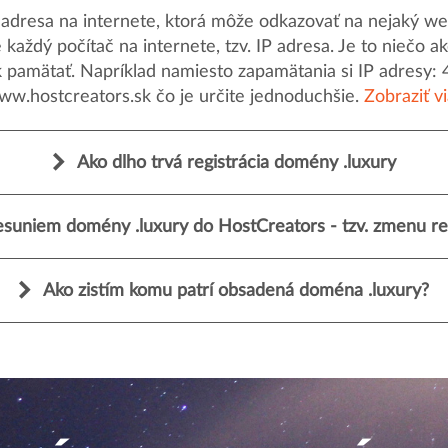
dresa na internete, ktorá môže odkazovať na nejaký web
uje každý počítač na internete, tzv. IP adresa. Je to nieč
k pamätať. Napríklad namiesto zapamätania si IP adresy: 
ww.hostcreators.sk čo je určite jednoduchšie.
Zobraziť v
Ako dlho trvá registrácia domény .luxury
suniem domény .luxury do HostCreators - tzv. zmenu reg
Ako zistím komu patrí obsadená doména .luxury?