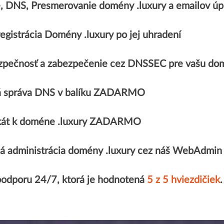
e, DNS, Presmerovanie domény .luxury a emailov
egistrácia Domény .luxury po jej uhradení
zpečnosť a zabezpečenie cez DNSSEC pre vašu dom
 správa DNS v balíku ZADARMO
fikát k doméne .luxury ZADARMO
á administrácia domény .luxury cez náš WebAdmin
podporu 24/7, ktorá je hodnotená
5 z 5 hviezdičiek
.