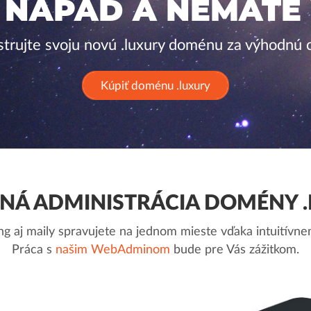
 NÁPAD A NEMÁTE
strujte svoju novú .luxury doménu za výhodnú 
Kúpiť doménu .luxury
Á ADMINISTRÁCIA DOMÉNY 
g aj maily spravujete na jednom mieste vďaka intuitív
Práca s
našim WebAdminom
bude pre Vás zážitkom.