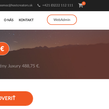
0
pomoc@hostcreators.sk
+421 (0)222 112 111
WebAdmin
O NÁS
KONTAKT
 €
ny .luxury 488,75 €.
OVERIŤ