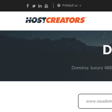
Prihlásiť sa
D
Doména .luxury 488,
www.