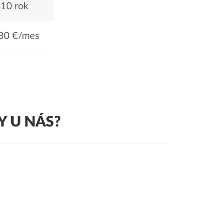
10 rok
80 €/mes
 U NÁS?