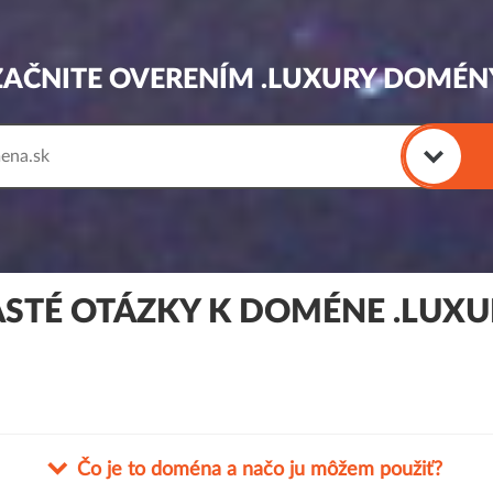
ZAČNITE OVERENÍM .LUXURY DOMÉN
STÉ OTÁZKY K DOMÉNE .LUX
Čo je to doména a načo ju môžem použiť?