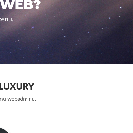
 WEB?
cenu.
.LUXURY
nemu webadminu.