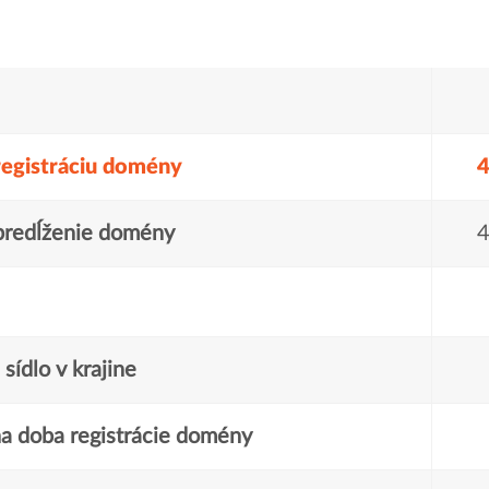
registráciu domény
4
predĺženie domény
4
sídlo v krajine
a doba registrácie domény