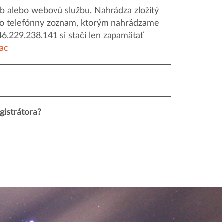
 alebo webovú službu. Nahrádza zložitý
o ako telefónny zoznam, ktorým nahrádzame
46.229.238.141 si stačí len zapamätať
iac
istrátora?