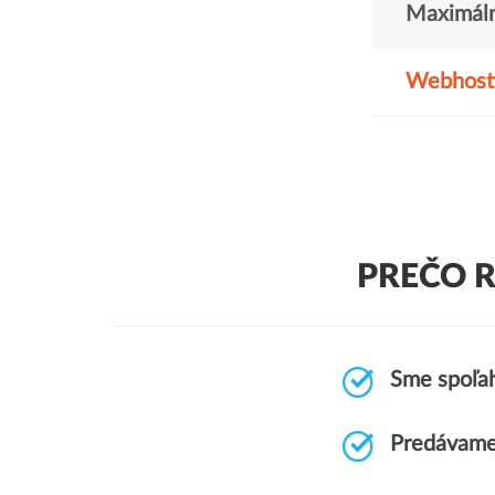
Maximáln
Webhost
PREČO 
Sme spoľah
Predávame