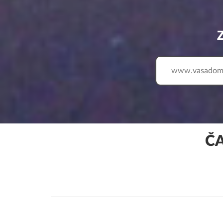
www.
ČA