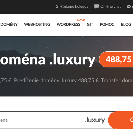
2
Hľadáme kolegov
On-line chat
DOMÉNY
WEBHOSTING
WORDPRESS
GIT
POMOC
BLOG
oména .luxury
488,75
75 €. Predĺženie domény .luxury 488,75 €. Transfer domé
.luxury