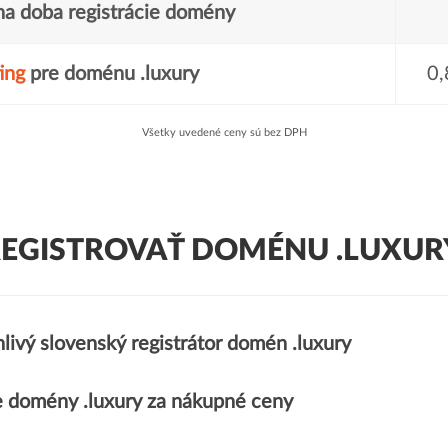
a doba registrácie domény
ing
pre doménu .luxury
0,
Všetky uvedené ceny sú bez DPH
REGISTROVAŤ DOMÉNU .LUXURY
livý slovenský registrátor domén .luxury
 domény .luxury za nákupné ceny