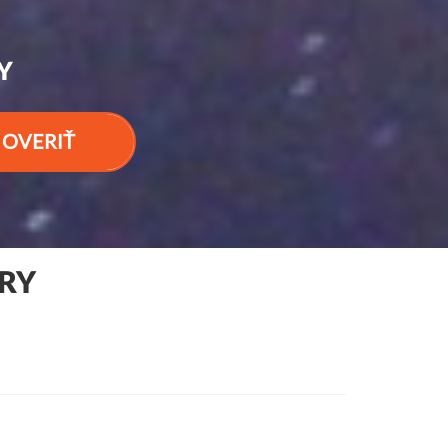
Y
OVERIŤ
URY