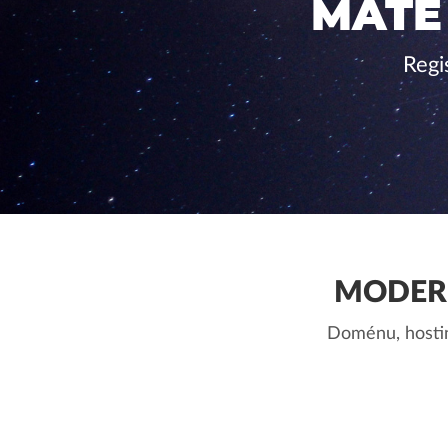
MÁTE
Regi
MODERN
Doménu, hostin