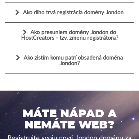
Ako dlho trvá registrácia domény .london
Ako presuniem domény .london do
HostCreators - tzv. zmenu registrátora?
Ako zistím komu patrí obsadená doména
.london?
MÁTE NÁPAD A
NEMÁTE WEB?
Registrujte svoju novú .london doménu za