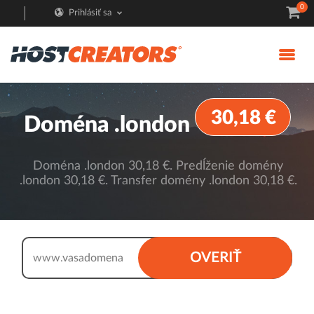
0
Prihlásiť sa
30,18 €
Doména .london
Doména .london 30,18 €. Predĺženie domény
.london 30,18 €. Transfer domény .london 30,18 €.
.london
OVERIŤ
www.