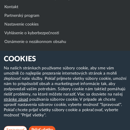
Kontakt
Partnerský program
Nastavenie cookies
Vyhlásenie o kyberbezpečnosti
Oznámenie o nezákonnom obsahu
Klientská zóna
COOKIES
WebAdmin
Na našich stránkach používame súbory cookie, aby sme vám
umožnili čo najlepšie prezeranie internetových stránok a mohli
WebMail
zlepšovať naše služby. Pokiaľ prijmete všetky súbory cookie, umožní
Zmena hesla (E-mail, FTP, SSH)
nám to prispôsobiť obsah a marketingové informácie tak, aby
zodpovedali vašim potrebám. Súbory cookie nám taktiež pomáhajú
Webhosting
riešiť problémy, na ktoré môžete naraziť. Viac sa dozviete na našej
stránke zásad
používania súborov cookie. V prípade ak chcete
Domény
upraviť nastavenia súborov cookie, vyberte možnosť "Spravovať".
Pokiaľ chcete prijať všetky súbory cookie a pokračovať, vyberte
možnosť "Prijať všetky".
Copyright & 2018-2026 HostCreators. Všetky práva vyhradené