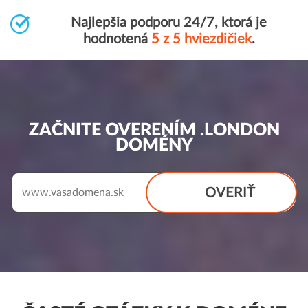
Najlepšia podporu 24/7, ktorá je
hodnotená
5 z 5 hviezdičiek
.
ZAČNITE OVERENÍM .LONDON
DOMÉNY
OVERIŤ
www.