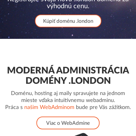
výhodnú cenu.
Kúpiť doménu .london
MODERNÁ ADMINISTRÁCIA
DOMÉNY .LONDON
Doménu, hosting aj maily spravujete na jednom
mieste vďaka intuitívnemu webadminu.
Práca s
našim WebAdminom
bude pre Vás zážitkom.
Viac o WebAdmine