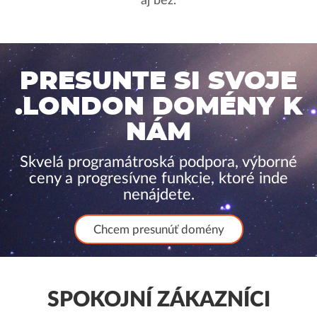
aj bez.
PRESUNTE SI SVOJE
.LONDON DOMÉNY K
NÁM
Skvelá programátroská podpora, výborné
ceny a progresívne funkcie, ktoré inde
nenájdete.
Chcem presunúť domény
SPOKOJNÍ ZÁKAZNÍCI