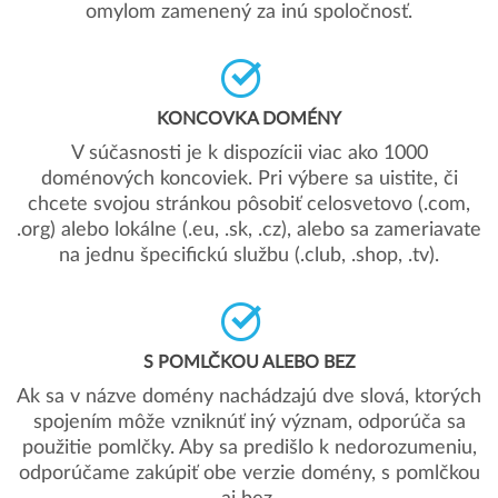
omylom zamenený za inú spoločnosť.
KONCOVKA DOMÉNY
V súčasnosti je k dispozícii viac ako 1000
doménových koncoviek. Pri výbere sa uistite, či
chcete svojou stránkou pôsobiť celosvetovo (.com,
.org) alebo lokálne (.eu, .sk, .cz), alebo sa zameriavate
na jednu špecifickú službu (.club, .shop, .tv).
S POMLČKOU ALEBO BEZ
Ak sa v názve domény nachádzajú dve slová, ktorých
spojením môže vzniknúť iný význam, odporúča sa
použitie pomlčky. Aby sa predišlo k nedorozumeniu,
odporúčame zakúpiť obe verzie domény, s pomlčkou