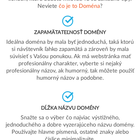
Neviete
čo je to Doména
?
ZAPAMÄTATEĽNOSŤ DOMÉNY
Ideálna doména by mala byť jednoduchá, taká ktorú
si návštevník ľahko zapamätá a zároveň by mala
súvisieť s Vašou ponukou. Ak má webstránka mať
profesionálny charakter, vyberte si nejaký
profesionálny názov, ak humorný, tak môžete použiť
humorný názov a podobne.
DĹŽKA NÁZVU DOMÉNY
Snažte sa o výber čo najviac výstižného,
jednoduchého a dobre vyzerajúceho názvu domény.
Používajte hlavne písmená, ostatné znaky alebo
číslice minimalizujte.