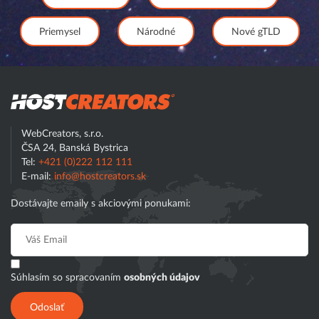
Priemysel
Národné
Nové gTLD
Hostcreator
WebCreators, s.r.o.
ČSA 24, Banská Bystrica
Tel:
+421 (0)222 112 111
E-mail:
info@hostcreators.sk
Dostávajte emaily s akciovými ponukami:
Súhlasím so spracovaním
osobných údajov
Odoslať