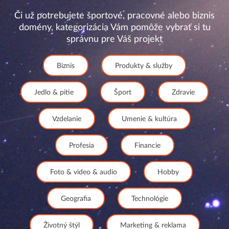
Či už potrebujete športové, pracovné alebo biznis
domény, kategorizácia Vám pomôže vybrať si tu
správnu pre Váš projekt
Biznis
Produkty & služby
Jedlo & pitie
Šport
Zdravie
Vzdelanie
Umenie & kultúra
Profesia
Financie
Foto & video & audio
Hobby
Geografia
Technológie
Životný štýl
Marketing & reklama