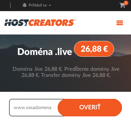
0
Prihlásiť sa
26,88 €
Doména .live
Doména .live 26,88 €. Predĺženie domény .live
26,88 €. Transfer domény .live 26,88 €.
.live
OVERIŤ
www.