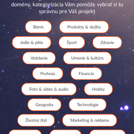
domény, kategorizácia Vám pomôže vybrať si tu
správnu pre Váš projekt
Biznis
Produkty & služby
Jedlo & pitie
Šport
Zdravie
Vzdelanie
Umenie & kultúra
Profesia
Financie
Foto & video & audio
Hobby
Geografia
Technológie
Životný štýl
Marketing & reklama