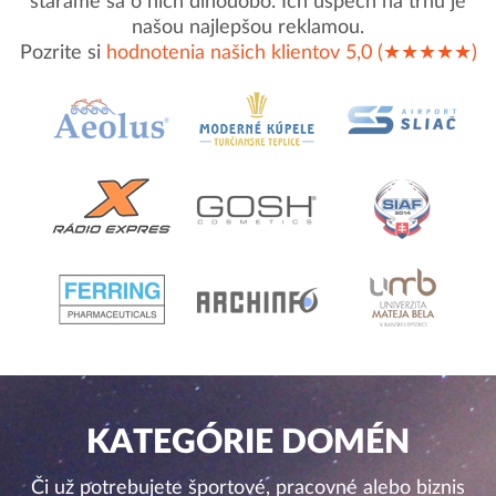
staráme sa o nich dlhodobo. Ich úspech na trhu je
našou najlepšou reklamou.
Pozrite si
hodnotenia našich klientov 5,0 (★★★★★)
KATEGÓRIE DOMÉN
Či už potrebujete športové, pracovné alebo biznis