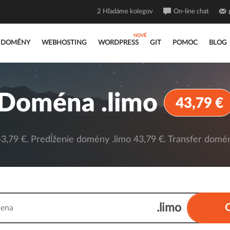
2
Hľadáme kolegov
On-line chat
DOMÉNY
WEBHOSTING
WORDPRESS
GIT
POMOC
BLOG
Doména .limo
43,79 €
,79 €. Predĺženie domény .limo 43,79 €. Transfer domén
.limo