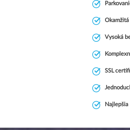
Parkovan
Okamžitá 
Vysoká b
Komplexn
SSL cert
Jednoduch
Najlepšia