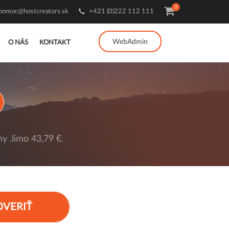
0
pomoc@hostcreators.sk
+421 (0)222 112 111
WebAdmin
O NÁS
KONTAKT
y .limo 43,79 €.
OVERIŤ