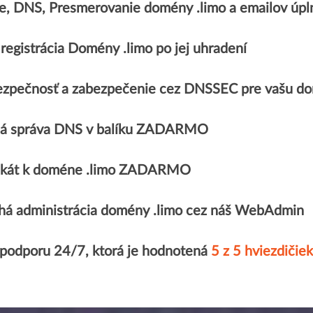
ie, DNS, Presmerovanie domény .limo a emailov 
registrácia Domény .limo po jej uhradení
ezpečnosť a zabezpečenie cez DNSSEC pre vašu do
á správa DNS v balíku ZADARMO
ifikát k doméne .limo ZADARMO
á administrácia domény .limo cez náš WebAdmin
 podporu 24/7, ktorá je hodnotená
5 z 5 hviezdičiek