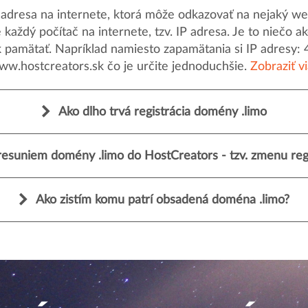
dresa na internete, ktorá môže odkazovať na nejaký web
uje každý počítač na internete, tzv. IP adresa. Je to nieč
k pamätať. Napríklad namiesto zapamätania si IP adresy: 
ww.hostcreators.sk čo je určite jednoduchšie.
Zobraziť v
Ako dlho trvá registrácia domény .limo
esuniem domény .limo do HostCreators - tzv. zmenu regi
Ako zistím komu patrí obsadená doména .limo?