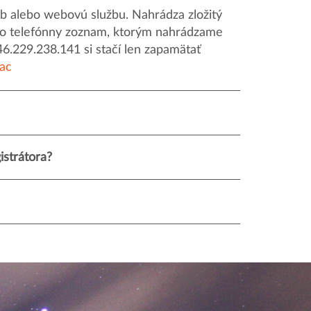
 alebo webovú službu. Nahrádza zložitý
o ako telefónny zoznam, ktorým nahrádzame
46.229.238.141 si stačí len zapamätať
iac
strátora?