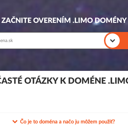
ZAČNITE OVERENÍM .LIMO DOMÉNY
ČASTÉ OTÁZKY K DOMÉNE .LIM
Čo je to doména a načo ju môžem použiť?