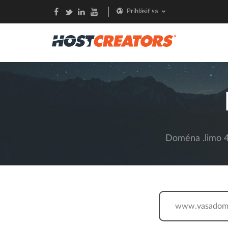
Prihlásiť sa
Doména .limo 43
www.