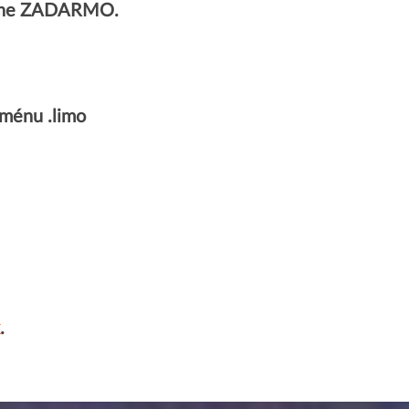
úplne ZADARMO.
ménu .limo
.