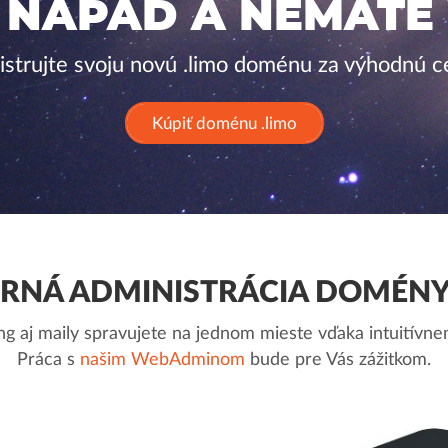
 NÁPAD A NEMÁTE
istrujte svoju novú .limo doménu za výhodnú c
Kúpiť doménu .limo
NÁ ADMINISTRÁCIA DOMÉNY
g aj maily spravujete na jednom mieste vďaka intuitív
Práca s
našim WebAdminom
bude pre Vás zážitkom.