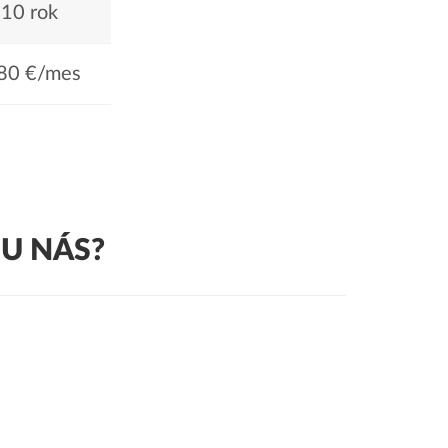
10 rok
80 €/mes
U NÁS?