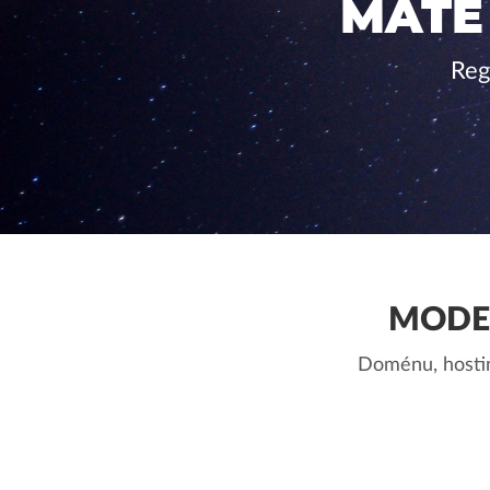
MÁTE
Reg
MODER
Doménu, hostin