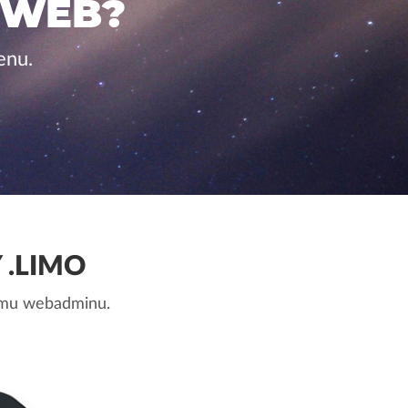
 WEB?
enu.
 .LIMO
nemu webadminu.