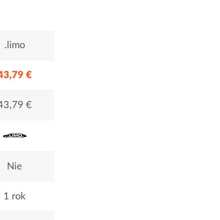
.limo
43,79 €
43,79 €
Nie
1 rok