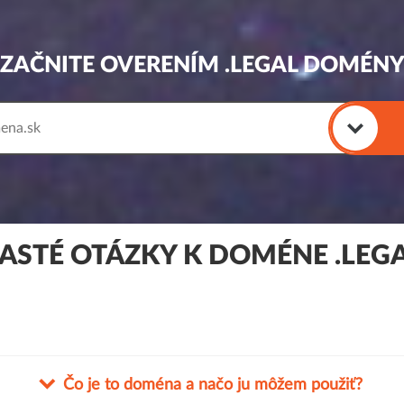
ZAČNITE OVERENÍM .LEGAL DOMÉN
ASTÉ OTÁZKY K DOMÉNE .LEG
Čo je to doména a načo ju môžem použiť?