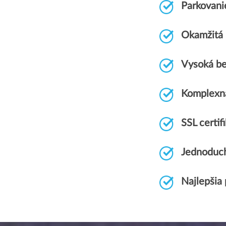
Parkovani
Okamžitá r
Vysoká be
Komplexn
SSL certi
Jednoduch
Najlepšia