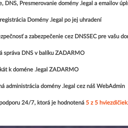
e, DNS, Presmerovanie domény .legal a emailov 
egistrácia Domény .legal po jej uhradení
zpečnosť a zabezpečenie cez DNSSEC pre vašu do
á správa DNS v balíku ZADARMO
fikát k doméne .legal ZADARMO
á administrácia domény .legal cez náš WebAdmin
 podporu 24/7, ktorá je hodnotená
5 z 5 hviezdičiek