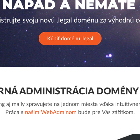
 NÁPAD A NEMÁTE
istrujte svoju novú .legal doménu za výhodnú c
Kúpiť doménu .legal
NÁ ADMINISTRÁCIA DOMÉNY 
g aj maily spravujete na jednom mieste vďaka intuitív
Práca s
našim WebAdminom
bude pre Vás zážitkom.