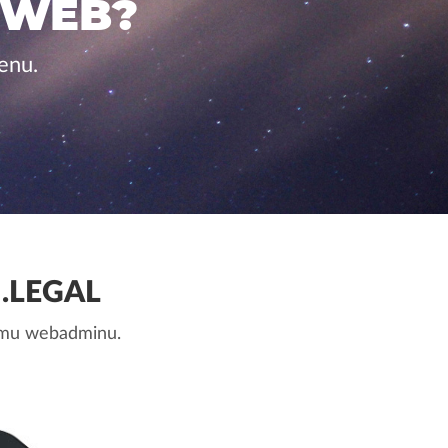
 WEB?
enu.
.LEGAL
nemu webadminu.