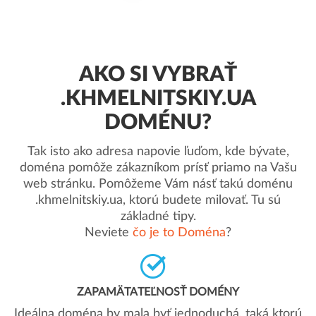
AKO SI VYBRAŤ
.KHMELNITSKIY.UA
DOMÉNU?
Tak isto ako adresa napovie ľuďom, kde bývate,
doména pomôže zákazníkom prísť priamo na Vašu
web stránku. Pomôžeme Vám násť takú doménu
.khmelnitskiy.ua, ktorú budete milovať. Tu sú
základné tipy.
Neviete
čo je to Doména
?
ZAPAMÄTATEĽNOSŤ DOMÉNY
Ideálna doména by mala byť jednoduchá, taká ktorú