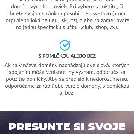
V súčasnosti je k dispozícii viac ako 1000
doménových koncoviek. Pri výbere sa uistite, či
chcete svojou stránkou pôsobiť celosvetovo (.com,
.org) alebo lokálne (.eu, .sk, .cz), alebo sa zameriavate
na jednu špecifickú službu (.club, .shop, .tv).
S POMLČKOU ALEBO BEZ
Ak sa v názve domény nachádzajú dve slová, ktorých
spojením môže vzniknúť iný význam, odporúča sa
použitie pomlčky. Aby sa predišlo k nedorozumeniu,
odporúčame zakúpiť obe verzie domény, s pomlčkou
aj bez.
PRESUNTE SI SVOJE