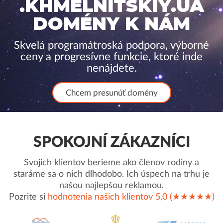
.KHMELNITSKIY.UA
DOMÉNY K NÁM
Skvelá programátroská podpora, výborné
ceny a progresívne funkcie, ktoré inde
nenájdete.
Chcem presunúť domény
SPOKOJNÍ ZÁKAZNÍCI
Svojich klientov berieme ako členov rodiny a
staráme sa o nich dlhodobo. Ich úspech na trhu je
našou najlepšou reklamou.
Pozrite si
hodnotenia našich klientov 5,0 (★★★★★)