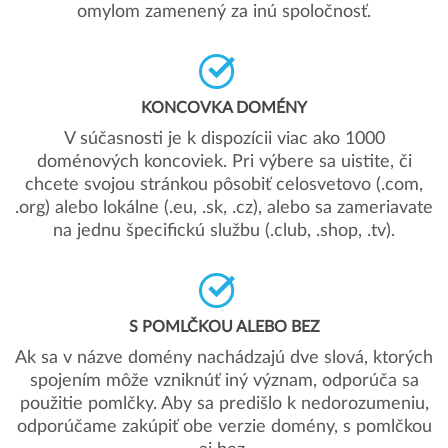
omylom zamenený za inú spoločnosť.
KONCOVKA DOMÉNY
V súčasnosti je k dispozícii viac ako 1000
doménových koncoviek. Pri výbere sa uistite, či
chcete svojou stránkou pôsobiť celosvetovo (.com,
.org) alebo lokálne (.eu, .sk, .cz), alebo sa zameriavate
na jednu špecifickú službu (.club, .shop, .tv).
S POMLČKOU ALEBO BEZ
Ak sa v názve domény nachádzajú dve slová, ktorých
spojením môže vzniknúť iný význam, odporúča sa
použitie pomlčky. Aby sa predišlo k nedorozumeniu,
odporúčame zakúpiť obe verzie domény, s pomlčkou