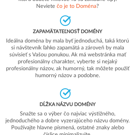
Neviete
čo je to Doména
?
ZAPAMÄTATEĽNOSŤ DOMÉNY
Ideálna doména by mala byť jednoduchá, taká ktorú
si návštevník ľahko zapamätá a zároveň by mala
súvisieť s Vašou ponukou. Ak má webstránka mať
profesionálny charakter, vyberte si nejaký
profesionálny názov, ak humorný, tak môžete použiť
humorný názov a podobne.
DĹŽKA NÁZVU DOMÉNY
Snažte sa o výber čo najviac výstižného,
jednoduchého a dobre vyzerajúceho názvu domény.
Používajte hlavne písmená, ostatné znaky alebo
číslice minimalizujte.