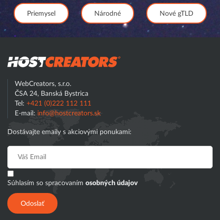
Priemysel
Národné
Nové gTLD
Hostcreator
WebCreators, s.r.o.
ČSA 24, Banská Bystrica
Tel:
+421 (0)222 112 111
E-mail:
info@hostcreators.sk
Dostávajte emaily s akciovými ponukami:
Súhlasím so spracovaním
osobných údajov
Odoslať