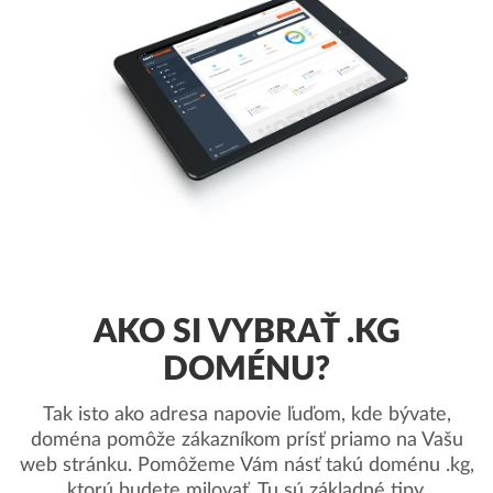
AKO SI VYBRAŤ .KG
DOMÉNU?
Tak isto ako adresa napovie ľuďom, kde bývate,
doména pomôže zákazníkom prísť priamo na Vašu
web stránku. Pomôžeme Vám násť takú doménu .kg,
ktorú budete milovať. Tu sú základné tipy.