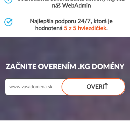
náš WebAdmin
Najlepšia podporu 24/7, ktorá je
hodnotená
5 z 5 hviezdičiek
.
ZAČNITE OVERENÍM .KG DOMÉNY
OVERIŤ
www.