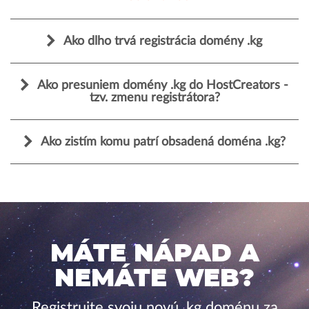
Ako dlho trvá registrácia domény .kg
Ako presuniem domény .kg do HostCreators -
tzv. zmenu registrátora?
Ako zistím komu patrí obsadená doména .kg?
MÁTE NÁPAD A
NEMÁTE WEB?
Registrujte svoju novú .kg doménu za