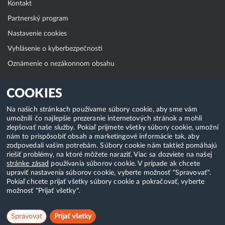
Kontakt
Partnerský program
Nastavenie cookies
Vyhlásenie o kyberbezpečnosti
Oznámenie o nezákonnom obsahu
Klientská zóna
COOKIES
WebAdmin
Na našich stránkach používame súbory cookie, aby sme vám
umožnili čo najlepšie prezeranie internetových stránok a mohli
WebMail
zlepšovať naše služby. Pokiaľ prijmete všetky súbory cookie, umožní
Zmena hesla (E-mail, FTP, SSH)
nám to prispôsobiť obsah a marketingové informácie tak, aby
zodpovedali vašim potrebám. Súbory cookie nám taktiež pomáhajú
Webhosting
riešiť problémy, na ktoré môžete naraziť. Viac sa dozviete na našej
stránke zásad
používania súborov cookie. V prípade ak chcete
Domény
upraviť nastavenia súborov cookie, vyberte možnosť "Spravovať".
Pokiaľ chcete prijať všetky súbory cookie a pokračovať, vyberte
možnosť "Prijať všetky".
Copyright & 2018-2026 HostCreators. Všetky práva vyhradené
Spravovať
Prijať všetky