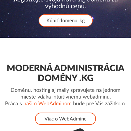
výhodnú cenu.
Kúpiť doménu .kg
MODERNÁ ADMINISTRÁCIA
DOMÉNY .KG
Doménu, hosting aj maily spravujete na jednom
mieste vďaka intuitívnemu webadminu.
Práca s
našim WebAdminom
bude pre Vás zážitkom.
Viac o WebAdmine