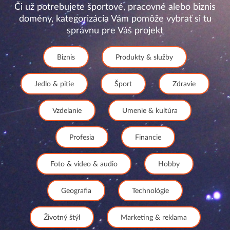
Či už potrebujete športové, pracovné alebo biznis
domény, kategorizácia Vám pomôže vybrať si tu
správnu pre Váš projekt
Biznis
Produkty & služby
Jedlo & pitie
Šport
Zdravie
Vzdelanie
Umenie & kultúra
Profesia
Financie
Foto & video & audio
Hobby
Geografia
Technológie
Životný štýl
Marketing & reklama