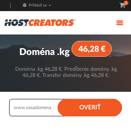
0
Prihlásiť sa
46,28 €
Doména .kg
Doména .kg 46,28 €. Predĺženie domény .kg
46,28 €. Transfer domény .kg 46,28 €.
.kg
OVERIŤ
www.