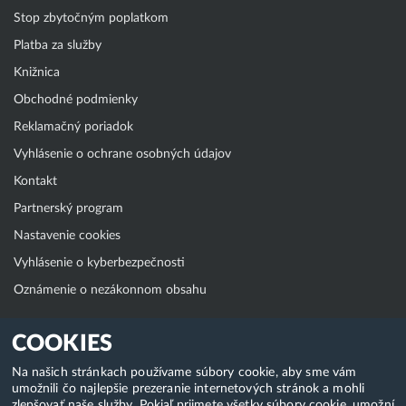
Stop zbytočným poplatkom
Platba za služby
Knižnica
Obchodné podmienky
Reklamačný poriadok
Vyhlásenie o ochrane osobných údajov
Kontakt
Partnerský program
Nastavenie cookies
Vyhlásenie o kyberbezpečnosti
Oznámenie o nezákonnom obsahu
Klientská zóna
COOKIES
WebAdmin
Na našich stránkach používame súbory cookie, aby sme vám
umožnili čo najlepšie prezeranie internetových stránok a mohli
WebMail
zlepšovať naše služby. Pokiaľ prijmete všetky súbory cookie, umožní