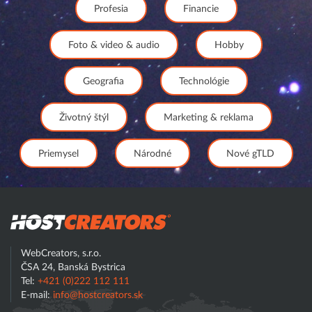
Profesia
Financie
Foto & video & audio
Hobby
Geografia
Technológie
Životný štýl
Marketing & reklama
Priemysel
Národné
Nové gTLD
Hostcreator
WebCreators, s.r.o.
ČSA 24, Banská Bystrica
Tel:
+421 (0)222 112 111
E-mail:
info@hostcreators.sk