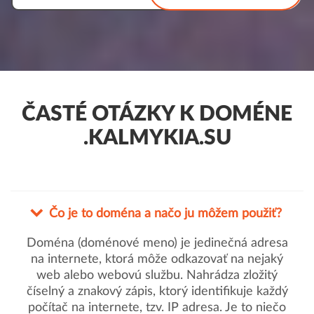
ČASTÉ OTÁZKY K DOMÉNE
.KALMYKIA.SU
Čo je to doména a načo ju môžem použiť?
Doména (doménové meno) je jedinečná adresa
na internete, ktorá môže odkazovať na nejaký
web alebo webovú službu. Nahrádza zložitý
číselný a znakový zápis, ktorý identifikuje každý
počítač na internete, tzv. IP adresa. Je to niečo