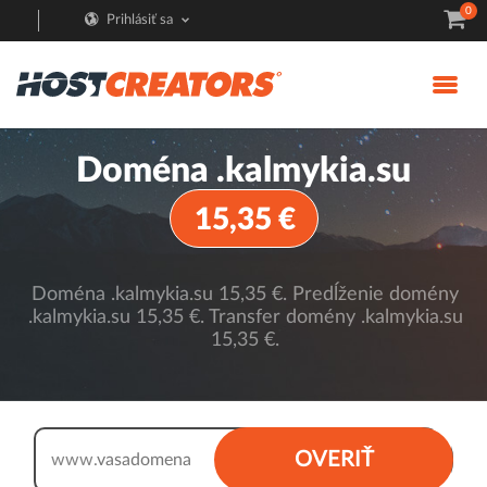
0
Prihlásiť sa
Doména .kalmykia.su
15,35 €
Doména .kalmykia.su 15,35 €. Predĺženie domény
.kalmykia.su 15,35 €. Transfer domény .kalmykia.su
15,35 €.
.kalmykia.su
OVERIŤ
www.