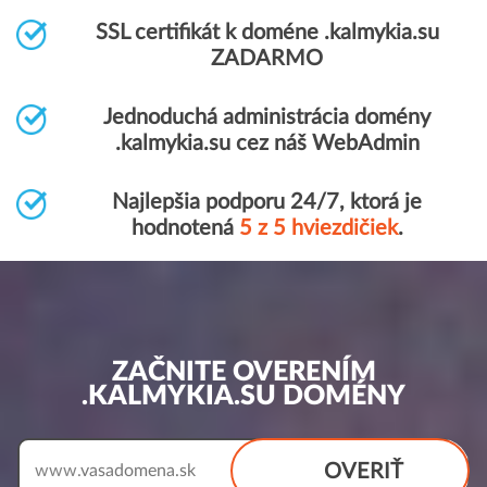
SSL certifikát k doméne .kalmykia.su
ZADARMO
Jednoduchá administrácia domény
.kalmykia.su cez náš WebAdmin
Najlepšia podporu 24/7, ktorá je
hodnotená
5 z 5 hviezdičiek
.
ZAČNITE OVERENÍM
.KALMYKIA.SU DOMÉNY
OVERIŤ
www.