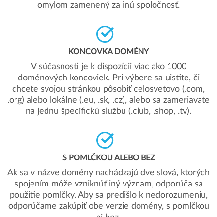
omylom zamenený za inú spoločnosť.
KONCOVKA DOMÉNY
V súčasnosti je k dispozícii viac ako 1000
doménových koncoviek. Pri výbere sa uistite, či
chcete svojou stránkou pôsobiť celosvetovo (.com,
.org) alebo lokálne (.eu, .sk, .cz), alebo sa zameriavate
na jednu špecifickú službu (.club, .shop, .tv).
S POMLČKOU ALEBO BEZ
Ak sa v názve domény nachádzajú dve slová, ktorých
spojením môže vzniknúť iný význam, odporúča sa
použitie pomlčky. Aby sa predišlo k nedorozumeniu,
odporúčame zakúpiť obe verzie domény, s pomlčkou