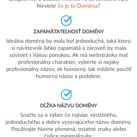
Neviete
čo je to Doména
?
ZAPAMÄTATEĽNOSŤ DOMÉNY
Ideálna doména by mala byť jednoduchá, taká ktorú
si návštevník ľahko zapamätá a zároveň by mala
súvisieť s Vašou ponukou. Ak má webstránka mať
profesionálny charakter, vyberte si nejaký
profesionálny názov, ak humorný, tak môžete použiť
humorný názov a podobne.
DĹŽKA NÁZVU DOMÉNY
Snažte sa o výber čo najviac výstižného,
jednoduchého a dobre vyzerajúceho názvu domény.
Používajte hlavne písmená, ostatné znaky alebo
číslice minimalizujte.