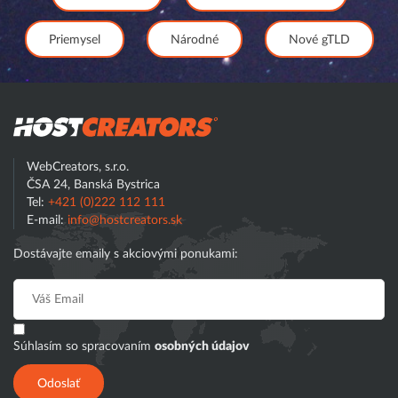
Priemysel
Národné
Nové gTLD
Hostcreator
WebCreators, s.r.o.
ČSA 24, Banská Bystrica
Tel:
+421 (0)222 112 111
E-mail:
info@hostcreators.sk
Dostávajte emaily s akciovými ponukami:
Súhlasím so spracovaním
osobných údajov
Odoslať