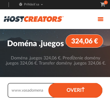
0
Prihlásiť sa
324,06 €
Doména .juegos
Doména .juegos 324,06 €. Predĺženie domény
.juegos 324,06 €. Transfer domény .juegos 324,06 €.
.juegos
OVERIŤ
www.