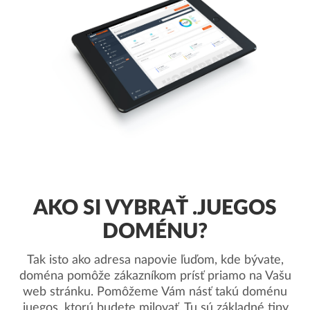
AKO SI VYBRAŤ .JUEGOS
DOMÉNU?
Tak isto ako adresa napovie ľuďom, kde bývate,
doména pomôže zákazníkom prísť priamo na Vašu
web stránku. Pomôžeme Vám násť takú doménu
.juegos, ktorú budete milovať. Tu sú základné tipy.