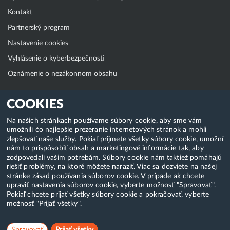
Kontakt
Partnerský program
Nastavenie cookies
Vyhlásenie o kyberbezpečnosti
Oznámenie o nezákonnom obsahu
Klientská zóna
COOKIES
WebAdmin
Na našich stránkach používame súbory cookie, aby sme vám
umožnili čo najlepšie prezeranie internetových stránok a mohli
WebMail
zlepšovať naše služby. Pokiaľ prijmete všetky súbory cookie, umožní
Zmena hesla (E-mail, FTP, SSH)
nám to prispôsobiť obsah a marketingové informácie tak, aby
zodpovedali vašim potrebám. Súbory cookie nám taktiež pomáhajú
Webhosting
riešiť problémy, na ktoré môžete naraziť. Viac sa dozviete na našej
stránke zásad
používania súborov cookie. V prípade ak chcete
Domény
upraviť nastavenia súborov cookie, vyberte možnosť "Spravovať".
Pokiaľ chcete prijať všetky súbory cookie a pokračovať, vyberte
možnosť "Prijať všetky".
Copyright & 2018-2026 HostCreators. Všetky práva vyhradené