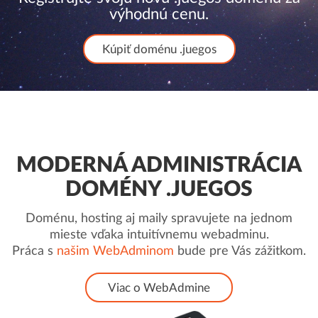
výhodnú cenu.
Kúpiť doménu .juegos
MODERNÁ ADMINISTRÁCIA
DOMÉNY .JUEGOS
Doménu, hosting aj maily spravujete na jednom
mieste vďaka intuitívnemu webadminu.
Práca s
našim WebAdminom
bude pre Vás zážitkom.
Viac o WebAdmine