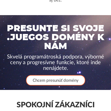
aj bez.
PRESUNTE SI SVOJE
.JUEGOS DOMÉNY K
NÁM
Skvelá programátroská podpora, výborné
ceny a progresívne funkcie, ktoré inde
nenájdete.
Chcem presunúť domény
SPOKOJNÍ ZÁKAZNÍCI