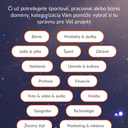
Či už potrebujete športové, pracovné alebo biznis
domény, kategorizácia Vám pomôže vybrať si tu
správnu pre Váš projekt
Biznis
Produkty & služby
Jedlo & pitie
Šport
Zdravie
Vzdelanie
Umenie & kultúra
Profesia
Financie
Foto & video & audio
Hobby
Geografia
Technológie
Životný štýl
Marketing & reklama