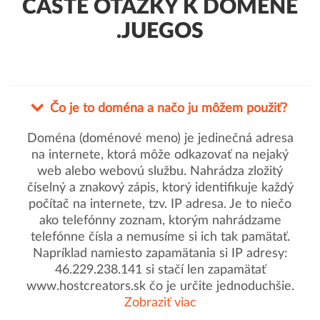
ČASTÉ OTÁZKY K DOMÉNE
.JUEGOS
Čo je to doména a načo ju môžem použiť?
Doména (doménové meno) je jedinečná adresa
na internete, ktorá môže odkazovať na nejaký
web alebo webovú službu. Nahrádza zložitý
číselný a znakový zápis, ktorý identifikuje každý
počítač na internete, tzv. IP adresa. Je to niečo
ako telefónny zoznam, ktorým nahrádzame
telefónne čísla a nemusíme si ich tak pamätať.
Napríklad namiesto zapamätania si IP adresy:
46.229.238.141 si stačí len zapamätať
www.hostcreators.sk čo je určite jednoduchšie.
Zobraziť viac