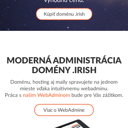
Kúpiť doménu .irish
MODERNÁ ADMINISTRÁCIA
DOMÉNY .IRISH
Doménu, hosting aj maily spravujete na jednom
mieste vďaka intuitívnemu webadminu.
Práca s
našim WebAdminom
bude pre Vás zážitkom.
Viac o WebAdmine