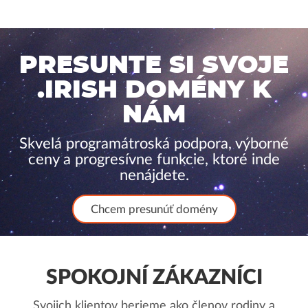
PRESUNTE SI SVOJE
.IRISH DOMÉNY K
NÁM
Skvelá programátroská podpora, výborné
ceny a progresívne funkcie, ktoré inde
nenájdete.
Chcem presunúť domény
SPOKOJNÍ ZÁKAZNÍCI
Svojich klientov berieme ako členov rodiny a