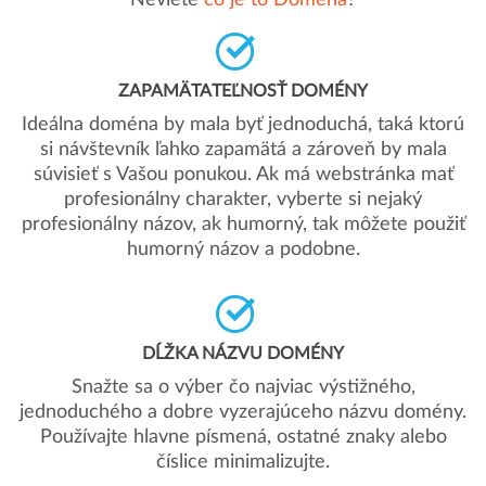
Neviete
čo je to Doména
?
ZAPAMÄTATEĽNOSŤ DOMÉNY
Ideálna doména by mala byť jednoduchá, taká ktorú
si návštevník ľahko zapamätá a zároveň by mala
súvisieť s Vašou ponukou. Ak má webstránka mať
profesionálny charakter, vyberte si nejaký
profesionálny názov, ak humorný, tak môžete použiť
humorný názov a podobne.
DĹŽKA NÁZVU DOMÉNY
Snažte sa o výber čo najviac výstižného,
jednoduchého a dobre vyzerajúceho názvu domény.
Používajte hlavne písmená, ostatné znaky alebo
číslice minimalizujte.