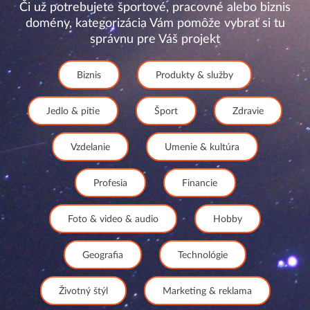
Či už potrebujete športové, pracovné alebo biznis
domény, kategorizácia Vám pomôže vybrať si tu
správnu pre Váš projekt
Biznis
Produkty & služby
Jedlo & pitie
Šport
Zdravie
Vzdelanie
Umenie & kultúra
Profesia
Financie
Foto & video & audio
Hobby
Geografia
Technológie
Životný štýl
Marketing & reklama