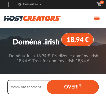
0
Prihlásiť sa
18,94 €
Doména .irish
Doména .irish 18,94 €. Predĺženie domény .irish
18,94 €. Transfer domény .irish 18,94 €.
.irish
OVERIŤ
www.