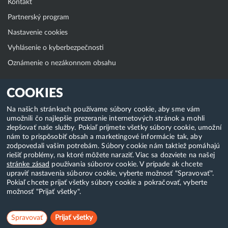
Kontakt
Partnerský program
Nastavenie cookies
Vyhlásenie o kyberbezpečnosti
Oznámenie o nezákonnom obsahu
Klientská zóna
COOKIES
WebAdmin
Na našich stránkach používame súbory cookie, aby sme vám
umožnili čo najlepšie prezeranie internetových stránok a mohli
WebMail
zlepšovať naše služby. Pokiaľ prijmete všetky súbory cookie, umožní
Zmena hesla (E-mail, FTP, SSH)
nám to prispôsobiť obsah a marketingové informácie tak, aby
zodpovedali vašim potrebám. Súbory cookie nám taktiež pomáhajú
Webhosting
riešiť problémy, na ktoré môžete naraziť. Viac sa dozviete na našej
stránke zásad
používania súborov cookie. V prípade ak chcete
Domény
upraviť nastavenia súborov cookie, vyberte možnosť "Spravovať".
Pokiaľ chcete prijať všetky súbory cookie a pokračovať, vyberte
možnosť "Prijať všetky".
Copyright & 2018-2026 HostCreators. Všetky práva vyhradené
Spravovať
Prijať všetky