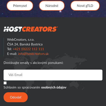
Priemysel
Národné
Nové gTLD
Hostcreator
WebCreators, s.r.o.
ČSA 24, Banská Bystrica
Tel:
+421 (0)222 112 111
E-mail:
info@hostcreators.sk
Dostávajte emaily s akciovými ponukami:
Súhlasím so spracovaním
osobných údajov
Odoslať