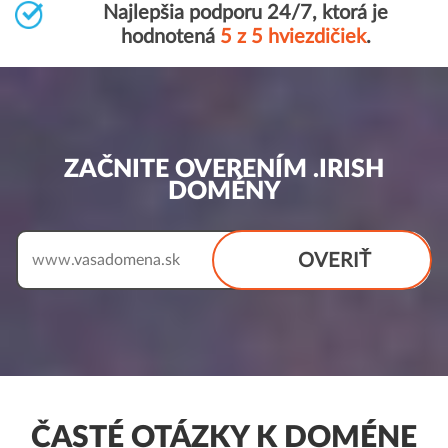
Najlepšia podporu 24/7, ktorá je
hodnotená
5 z 5 hviezdičiek
.
ZAČNITE OVERENÍM .IRISH
DOMÉNY
OVERIŤ
www.
ČASTÉ OTÁZKY K DOMÉNE