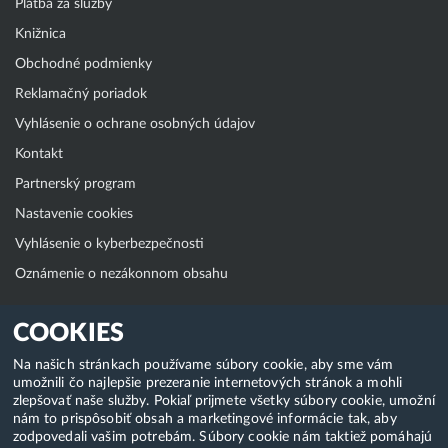
Platba za služby
Knižnica
Obchodné podmienky
Reklamačný poriadok
Vyhlásenie o ochrane osobných údajov
Kontakt
Partnerský program
Nastavenie cookies
Vyhlásenie o kyberbezpečnosti
Oznámenie o nezákonnom obsahu
Klientská zóna
COOKIES
WebAdmin
Na našich stránkach používame súbory cookie, aby sme vám
umožnili čo najlepšie prezeranie internetových stránok a mohli
WebMail
zlepšovať naše služby. Pokiaľ prijmete všetky súbory cookie, umožní
Zmena hesla (E-mail, FTP, SSH)
nám to prispôsobiť obsah a marketingové informácie tak, aby
zodpovedali vašim potrebám. Súbory cookie nám taktiež pomáhajú
Webhosting