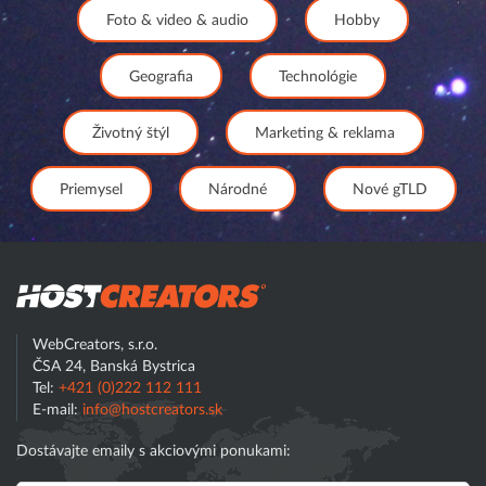
Foto & video & audio
Hobby
Geografia
Technológie
Životný štýl
Marketing & reklama
Priemysel
Národné
Nové gTLD
Hostcreator
WebCreators, s.r.o.
ČSA 24, Banská Bystrica
Tel:
+421 (0)222 112 111
E-mail:
info@hostcreators.sk
Dostávajte emaily s akciovými ponukami: