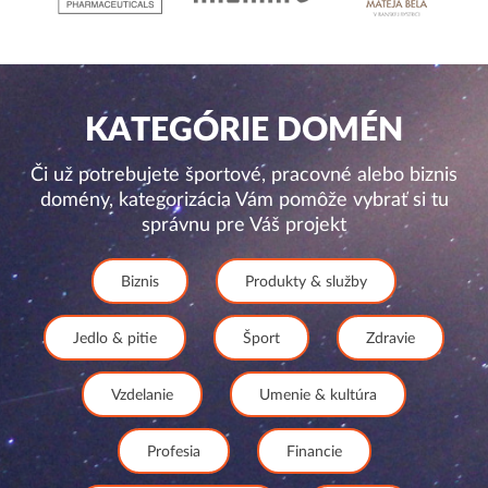
KATEGÓRIE DOMÉN
Či už potrebujete športové, pracovné alebo biznis
domény, kategorizácia Vám pomôže vybrať si tu
správnu pre Váš projekt
Biznis
Produkty & služby
Jedlo & pitie
Šport
Zdravie
Vzdelanie
Umenie & kultúra
Profesia
Financie