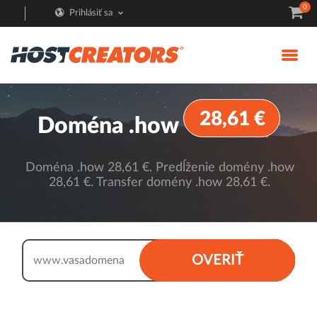
0
Prihlásiť sa
28,61 €
Doména .how
Doména .how 28,61 €. Predĺženie domény .how
28,61 €. Transfer domény .how 28,61 €.
.how
OVERIŤ
www.