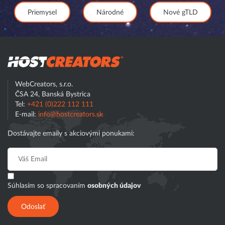
Priemysel
Národné
Nové gTLD
Hostcreator
WebCreators, s.r.o.
ČSA 24, Banská Bystrica
Tel:
+421 (0)222 112 111
E-mail:
info@hostcreators.sk
Dostávajte emaily s akciovými ponukami:
Súhlasím so spracovaním
osobných údajov
Odoslať