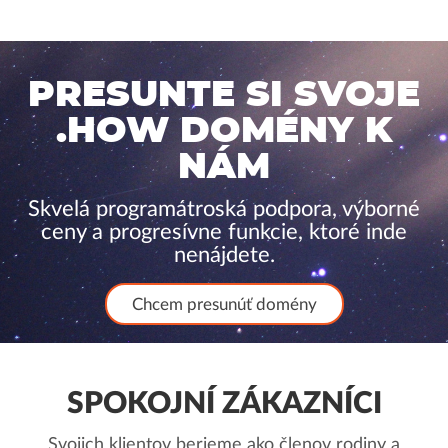
PRESUNTE SI SVOJE
.HOW DOMÉNY K
NÁM
Skvelá programátroská podpora, výborné
ceny a progresívne funkcie, ktoré inde
nenájdete.
Chcem presunúť domény
SPOKOJNÍ ZÁKAZNÍCI
Svojich klientov berieme ako členov rodiny a