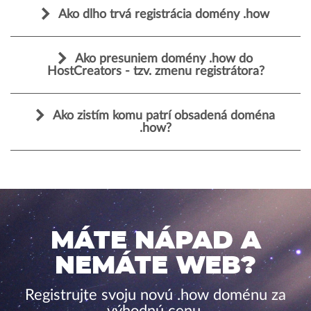
Ako dlho trvá registrácia domény .how
Ako presuniem domény .how do
HostCreators - tzv. zmenu registrátora?
Ako zistím komu patrí obsadená doména
.how?
MÁTE NÁPAD A
NEMÁTE WEB?
Registrujte svoju novú .how doménu za
výhodnú cenu.