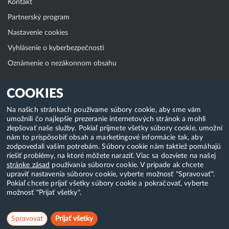
Kontakt
Partnerský program
Nastavenie cookies
Vyhlásenie o kyberbezpečnosti
Oznámenie o nezákonnom obsahu
Klientská zóna
COOKIES
WebAdmin
Na našich stránkach používame súbory cookie, aby sme vám
umožnili čo najlepšie prezeranie internetových stránok a mohli
WebMail
zlepšovať naše služby. Pokiaľ prijmete všetky súbory cookie, umožní
Zmena hesla (E-mail, FTP, SSH)
nám to prispôsobiť obsah a marketingové informácie tak, aby
zodpovedali vašim potrebám. Súbory cookie nám taktiež pomáhajú
Webhosting
riešiť problémy, na ktoré môžete naraziť. Viac sa dozviete na našej
stránke zásad
používania súborov cookie. V prípade ak chcete
Domény
upraviť nastavenia súborov cookie, vyberte možnosť "Spravovať".
Pokiaľ chcete prijať všetky súbory cookie a pokračovať, vyberte
možnosť "Prijať všetky".
Copyright & 2018-2026 HostCreators. Všetky práva vyhradené
Spravovať
Prijať všetky