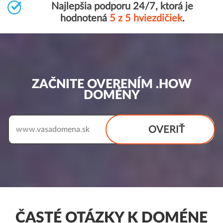
Najlepšia podporu 24/7, ktorá je
hodnotená
5 z 5 hviezdičiek
.
ZAČNITE OVERENÍM .HOW
DOMÉNY
OVERIŤ
www.
ČASTÉ OTÁZKY K DOMÉNE