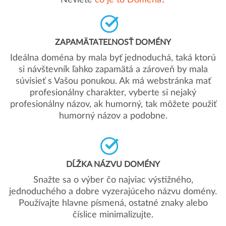
Neviete
čo je to Doména
?
ZAPAMÄTATEĽNOSŤ DOMÉNY
Ideálna doména by mala byť jednoduchá, taká ktorú
si návštevník ľahko zapamätá a zároveň by mala
súvisieť s Vašou ponukou. Ak má webstránka mať
profesionálny charakter, vyberte si nejaký
profesionálny názov, ak humorný, tak môžete použiť
humorný názov a podobne.
DĹŽKA NÁZVU DOMÉNY
Snažte sa o výber čo najviac výstižného,
jednoduchého a dobre vyzerajúceho názvu domény.
Používajte hlavne písmená, ostatné znaky alebo
číslice minimalizujte.