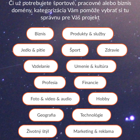
Či už potrebujete športové, pracovné alebo biznis
domény, kategorizácia Vám pomôže vybrať si tu
správnu pre Váš projekt
Biznis
Produkty & služby
Jedlo & pitie
Šport
Zdravie
Vzdelanie
Umenie & kultúra
Profesia
Financie
Foto & video & audio
Hobby
Geografia
Technológie
Životný štýl
Marketing & reklama