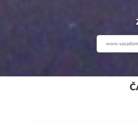
www.
Č