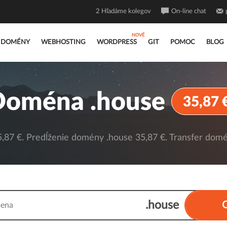
2
Hľadáme kolegov
On-line chat
DOMÉNY
WEBHOSTING
WORDPRESS
GIT
POMOC
BLOG
Doména .house
35,87 
87 €. Predĺženie domény .house 35,87 €. Transfer domé
.house