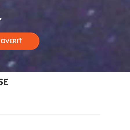
Y
OVERIŤ
SE