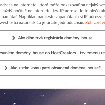
dresa na internete, ktorá môže odkazovať na nejaký web
uje každý počítač na internete, tzv. IP adresa. Je to nieč
k pamätať. Napríklad namiesto zapamätania si IP adresy: 
ww.hostcreators.sk čo je určite jednoduchšie.
Zobraziť v
Ako dlho trvá registrácia domény .house
esuniem domény .house do HostCreators - tzv. zmenu reg
Ako zistím komu patrí obsadená doména .house?