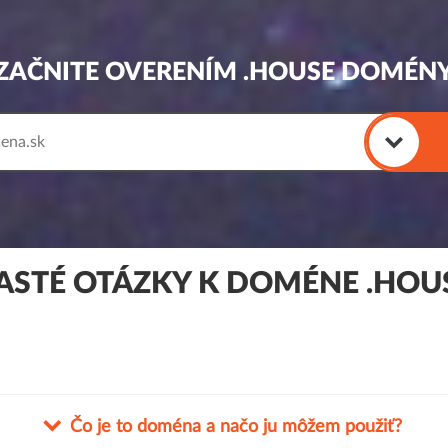
ZAČNITE OVERENÍM .HOUSE DOMÉN
ASTÉ OTÁZKY K DOMÉNE .HOU
Čo je to doména a načo ju môžem použiť?