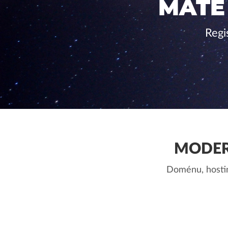
MÁTE
Regi
MODER
Doménu, hostin