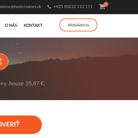
0
pomoc@hostcreators.sk
+421 (0)222 112 111
WebAdmin
O NÁS
KONTAKT
€
ny .house 35,87 €.
OVERIŤ