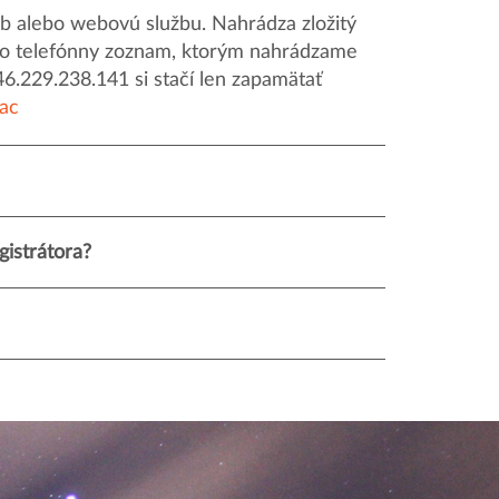
 alebo webovú službu. Nahrádza zložitý
o ako telefónny zoznam, ktorým nahrádzame
46.229.238.141 si stačí len zapamätať
iac
istrátora?