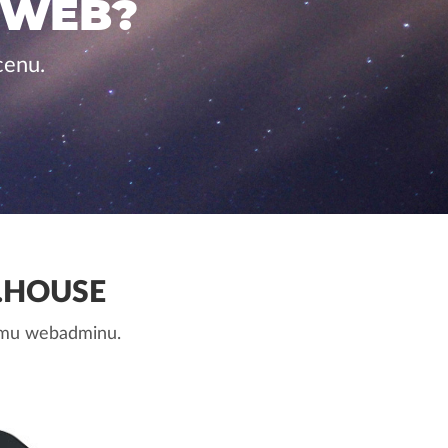
 WEB?
cenu.
.HOUSE
nemu webadminu.