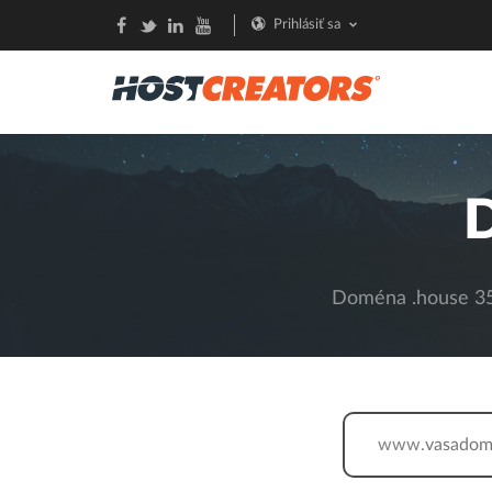
Prihlásiť sa
Doména .house 35,
www.