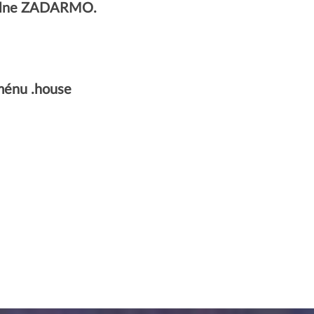
úplne ZADARMO.
ménu .house