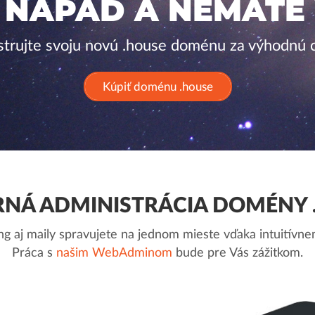
 NÁPAD A NEMÁTE
strujte svoju novú .house doménu za výhodnú 
Kúpiť doménu .house
NÁ ADMINISTRÁCIA DOMÉNY 
g aj maily spravujete na jednom mieste vďaka intuitív
Práca s
našim WebAdminom
bude pre Vás zážitkom.