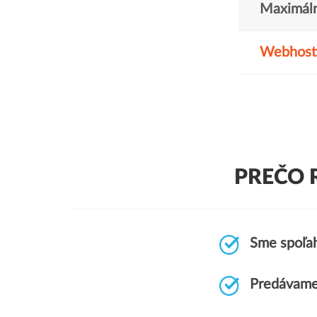
Maximáln
Webhost
PREČO 
Sme spoľah
Predávame