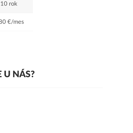
10 rok
80 €/mes
 U NÁS?