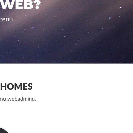
 WEB?
cenu.
.HOMES
nemu webadminu.