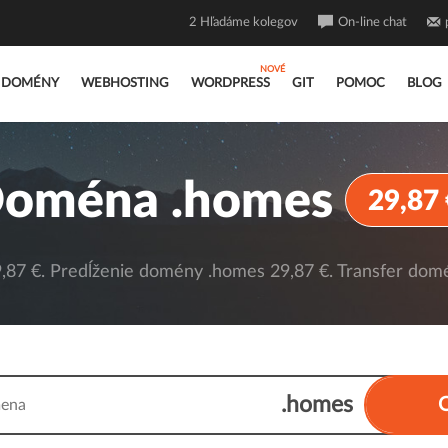
2
Hľadáme kolegov
On-line chat
DOMÉNY
WEBHOSTING
WORDPRESS
GIT
POMOC
BLOG
oména .homes
29,87 
87 €. Predĺženie domény .homes 29,87 €. Transfer domé
.homes