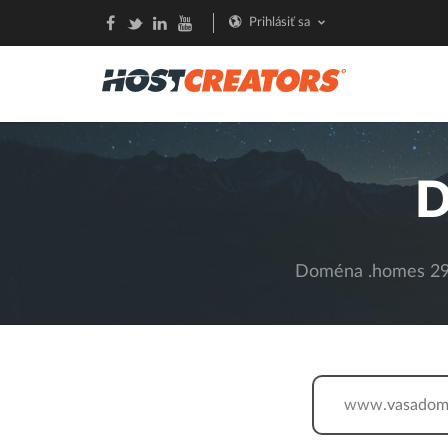
Prihlásiť sa
D
Doména .homes 29,
www.