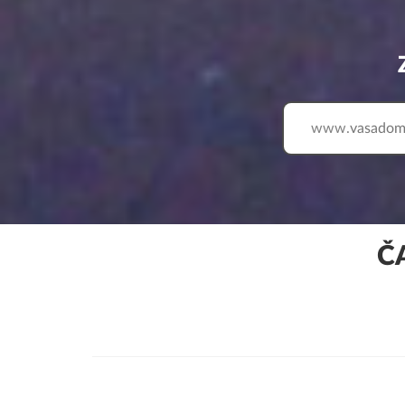
www.
Č