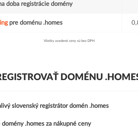
a doba registrácie domény
ing
pre doménu .homes
0,
Všetky uvedené ceny sú bez DPH
REGISTROVAŤ DOMÉNU .HOMES
livý slovenský registrátor domén .homes
 domény .homes za nákupné ceny