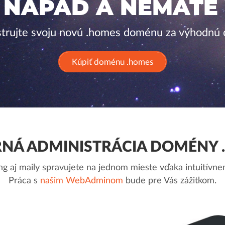
 NÁPAD A NEMÁTE
strujte svoju novú .homes doménu za výhodnú 
Kúpiť doménu .homes
NÁ ADMINISTRÁCIA DOMÉNY 
g aj maily spravujete na jednom mieste vďaka intuitív
Práca s
našim WebAdminom
bude pre Vás zážitkom.