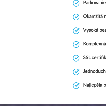
Parkovani
Okamžitá r
Vysoká be
Komplexná
SSL certi
Jednoduch
Najlepšia 