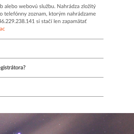
 alebo webovú službu. Nahrádza zložitý
o ako telefónny zoznam, ktorým nahrádzame
46.229.238.141 si stačí len zapamätať
iac
istrátora?