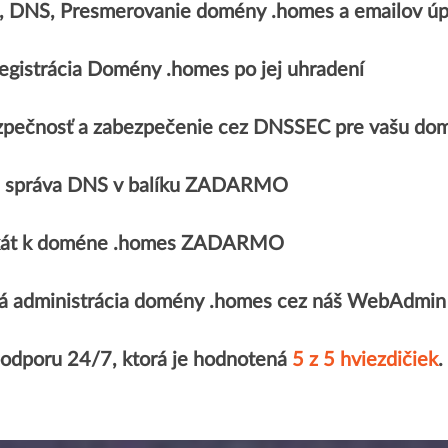
e, DNS, Presmerovanie domény .homes a emailov
egistrácia Domény .homes po jej uhradení
zpečnosť a zabezpečenie cez DNSSEC pre vašu do
 správa DNS v balíku ZADARMO
fikát k doméne .homes ZADARMO
á administrácia domény .homes cez náš WebAdmin
podporu 24/7, ktorá je hodnotená
5 z 5 hviezdičiek
.