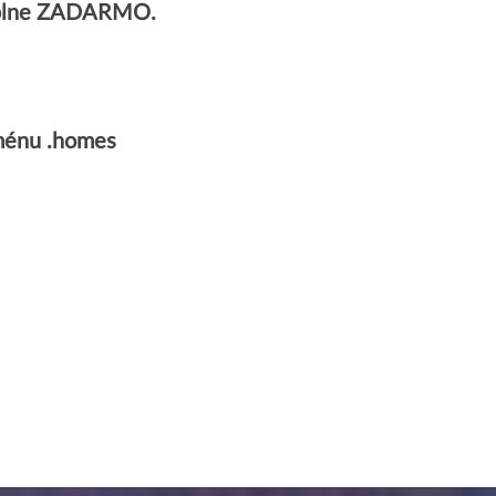
 úplne ZADARMO.
ménu .homes