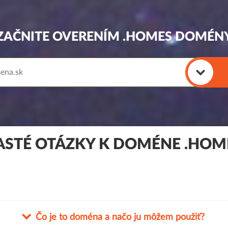
ZAČNITE OVERENÍM .HOMES DOMÉN
ASTÉ OTÁZKY K DOMÉNE .HOM
Čo je to doména a načo ju môžem použiť?