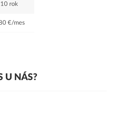
10 rok
80 €/mes
 U NÁS?