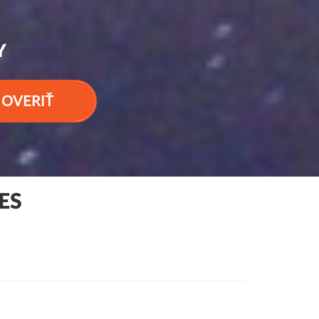
Y
OVERIŤ
ES