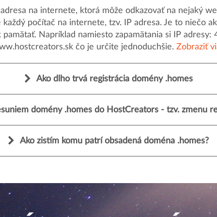
dresa na internete, ktorá môže odkazovať na nejaký web
uje každý počítač na internete, tzv. IP adresa. Je to nieč
k pamätať. Napríklad namiesto zapamätania si IP adresy: 
ww.hostcreators.sk čo je určite jednoduchšie.
Zobraziť v
Ako dlho trvá registrácia domény .homes
suniem domény .homes do HostCreators - tzv. zmenu reg
Ako zistím komu patrí obsadená doména .homes?