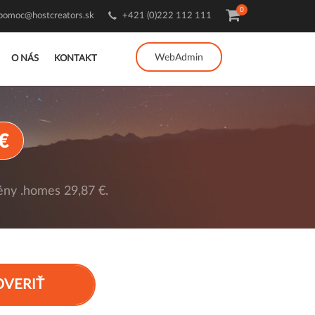
0
pomoc@hostcreators.sk
+421 (0)222 112 111
WebAdmin
O NÁS
KONTAKT
€
ny .homes 29,87 €.
OVERIŤ