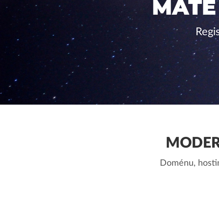
MÁTE
Regi
MODER
Doménu, hostin