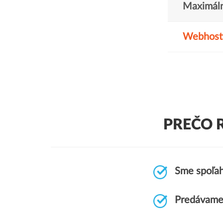
Maximáln
Webhost
PREČO 
Sme spoľah
Predávame