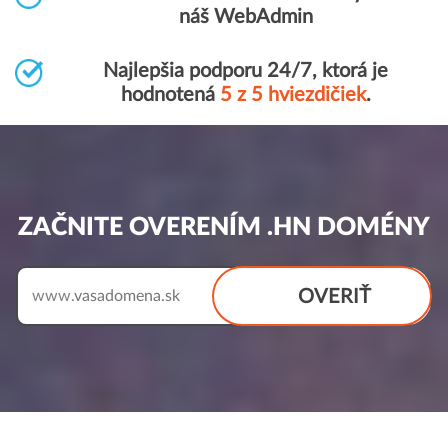
náš WebAdmin
Najlepšia podporu 24/7, ktorá je
hodnotená
5 z 5 hviezdičiek
.
ZAČNITE OVERENÍM .HN DOMÉNY
OVERIŤ
www.