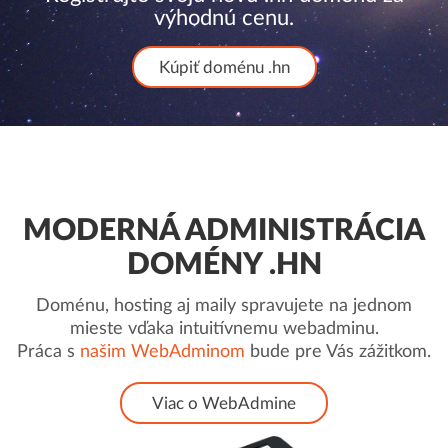
výhodnú cenu.
Kúpiť doménu .hn
MODERNÁ ADMINISTRÁCIA
DOMÉNY .HN
Doménu, hosting aj maily spravujete na jednom
mieste vďaka intuitívnemu webadminu.
Práca s
našim WebAdminom
bude pre Vás zážitkom.
Viac o WebAdmine