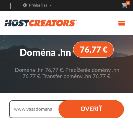
0
Prihlásiť sa
76,77 €
Doména .hn
Doména .hn 76,77 €. Predĺženie domény .hn
76,77 €. Transfer domény .hn 76,77 €.
.hn
OVERIŤ
www.