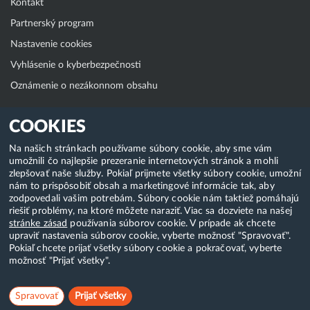
Kontakt
Partnerský program
Nastavenie cookies
Vyhlásenie o kyberbezpečnosti
Oznámenie o nezákonnom obsahu
Klientská zóna
COOKIES
WebAdmin
Na našich stránkach používame súbory cookie, aby sme vám
umožnili čo najlepšie prezeranie internetových stránok a mohli
WebMail
zlepšovať naše služby. Pokiaľ prijmete všetky súbory cookie, umožní
Zmena hesla (E-mail, FTP, SSH)
nám to prispôsobiť obsah a marketingové informácie tak, aby
zodpovedali vašim potrebám. Súbory cookie nám taktiež pomáhajú
Webhosting
riešiť problémy, na ktoré môžete naraziť. Viac sa dozviete na našej
stránke zásad
používania súborov cookie. V prípade ak chcete
Domény
upraviť nastavenia súborov cookie, vyberte možnosť "Spravovať".
Pokiaľ chcete prijať všetky súbory cookie a pokračovať, vyberte
možnosť "Prijať všetky".
Copyright & 2018-2026 HostCreators. Všetky práva vyhradené
Spravovať
Prijať všetky