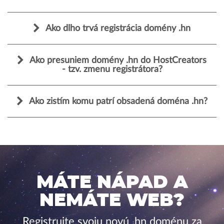
Ako dlho trvá registrácia domény .hn
Ako presuniem domény .hn do HostCreators
- tzv. zmenu registrátora?
Ako zistím komu patrí obsadená doména .hn?
MÁTE NÁPAD A
NEMÁTE WEB?
Registrujte svoju novú .hn doménu za