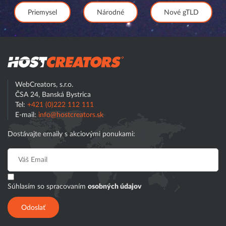
Priemysel
Národné
Nové gTLD
Hostcreator
WebCreators, s.r.o.
ČSA 24, Banská Bystrica
Tel:
+421 (0)222 112 111
E-mail:
info@hostcreators.sk
Dostávajte emaily s akciovými ponukami:
Súhlasím so spracovaním
osobných údajov
Odoslať