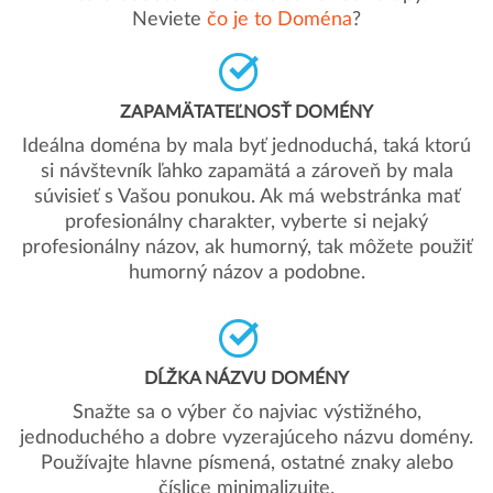
Neviete
čo je to Doména
?
ZAPAMÄTATEĽNOSŤ DOMÉNY
Ideálna doména by mala byť jednoduchá, taká ktorú
si návštevník ľahko zapamätá a zároveň by mala
súvisieť s Vašou ponukou. Ak má webstránka mať
profesionálny charakter, vyberte si nejaký
profesionálny názov, ak humorný, tak môžete použiť
humorný názov a podobne.
DĹŽKA NÁZVU DOMÉNY
Snažte sa o výber čo najviac výstižného,
jednoduchého a dobre vyzerajúceho názvu domény.
Používajte hlavne písmená, ostatné znaky alebo
číslice minimalizujte.