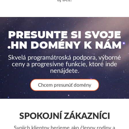
PRESUNTE SI SVOJE
.HN DOMÉNY K NÁM
Skvelá programátroská podpora, výborné
ceny a progresívne funkcie, ktoré inde
nenájdete.
Chcem presunúť domény
SPOKOJNÍ ZÁKAZNÍCI
Svojich klientov berieme ako členov rodiny a