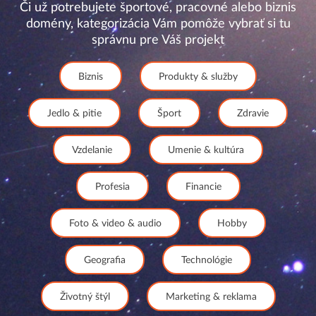
Či už potrebujete športové, pracovné alebo biznis
domény, kategorizácia Vám pomôže vybrať si tu
správnu pre Váš projekt
Biznis
Produkty & služby
Jedlo & pitie
Šport
Zdravie
Vzdelanie
Umenie & kultúra
Profesia
Financie
Foto & video & audio
Hobby
Geografia
Technológie
Životný štýl
Marketing & reklama