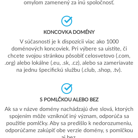
omylom zamenený za inú spoločnosť.
KONCOVKA DOMÉNY
V súčasnosti je k dispozícii viac ako 1000
doménových koncoviek. Pri výbere sa uistite, či
chcete svojou stránkou pôsobiť celosvetovo (.com,
.org) alebo lokálne (.eu, .sk, .cz), alebo sa zameriavate
na jednu špecifickú službu (.club, .shop, .tv).
S POMLČKOU ALEBO BEZ
Ak sa v názve domény nachádzajú dve slová, ktorých
spojením môže vzniknúť iný význam, odporúča sa
použitie pomlčky. Aby sa predišlo k nedorozumeniu,
odporúčame zakúpiť obe verzie domény, s pomlčkou
aj bez.