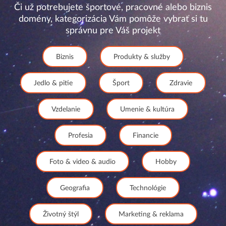
Či už potrebujete športové, pracovné alebo biznis
domény, kategorizácia Vám pomôže vybrať si tu
správnu pre Váš projekt
Biznis
Produkty & služby
Jedlo & pitie
Šport
Zdravie
Vzdelanie
Umenie & kultúra
Profesia
Financie
Foto & video & audio
Hobby
Geografia
Technológie
Životný štýl
Marketing & reklama