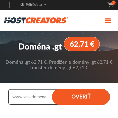
0
Prihlásiť sa
62,71 €
Doména .gt
Doména .gt 62,71 €. Predĺženie domény .gt 62,71 €.
Transfer domény .gt 62,71 €.
.gt
OVERIŤ
www.