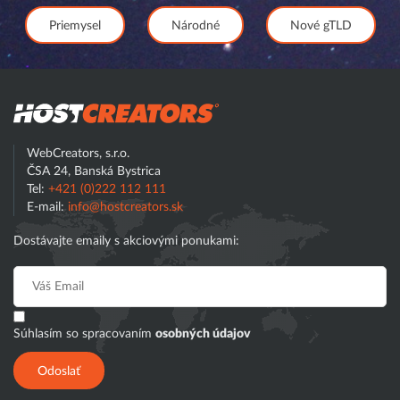
Priemysel
Národné
Nové gTLD
Hostcreator
WebCreators, s.r.o.
ČSA 24, Banská Bystrica
Tel:
+421 (0)222 112 111
E-mail:
info@hostcreators.sk
Dostávajte emaily s akciovými ponukami:
Súhlasím so spracovaním
osobných údajov
Odoslať