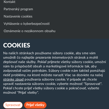
Kontakt
Partnerský program
Nastavenie cookies
Vyhlásenie o kyberbezpečnosti
Oznámenie o nezákonnom obsahu
Klientská zóna
COOKIES
WebAdmin
Na našich stránkach používame súbory cookie, aby sme vám
umožnili čo najlepšie prezeranie internetových stránok a mohli
WebMail
zlepšovať naše služby. Pokiaľ prijmete všetky súbory cookie, umožní
Zmena hesla (E-mail, FTP, SSH)
nám to prispôsobiť obsah a marketingové informácie tak, aby
zodpovedali vašim potrebám. Súbory cookie nám taktiež pomáhajú
Webhosting
riešiť problémy, na ktoré môžete naraziť. Viac sa dozviete na našej
stránke zásad
používania súborov cookie. V prípade ak chcete
Domény
upraviť nastavenia súborov cookie, vyberte možnosť "Spravovať".
Pokiaľ chcete prijať všetky súbory cookie a pokračovať, vyberte
možnosť "Prijať všetky".
Copyright & 2018-2026 HostCreators. Všetky práva vyhradené
Spravovať
Prijať všetky