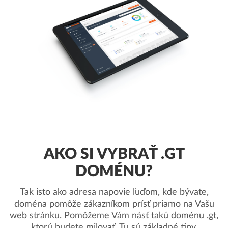
AKO SI VYBRAŤ .GT
DOMÉNU?
Tak isto ako adresa napovie ľuďom, kde bývate,
doména pomôže zákazníkom prísť priamo na Vašu
web stránku. Pomôžeme Vám násť takú doménu .gt,
ktorú budete milovať. Tu sú základné tipy.