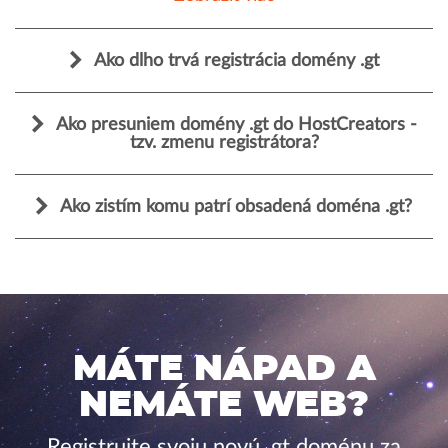
Ako dlho trvá registrácia domény .gt
Ako presuniem domény .gt do HostCreators -
tzv. zmenu registrátora?
Ako zistím komu patrí obsadená doména .gt?
MÁTE NÁPAD A
NEMÁTE WEB?
Registrujte svoju novú .gt doménu za