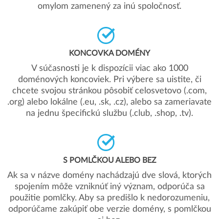
omylom zamenený za inú spoločnosť.
KONCOVKA DOMÉNY
V súčasnosti je k dispozícii viac ako 1000
doménových koncoviek. Pri výbere sa uistite, či
chcete svojou stránkou pôsobiť celosvetovo (.com,
.org) alebo lokálne (.eu, .sk, .cz), alebo sa zameriavate
na jednu špecifickú službu (.club, .shop, .tv).
S POMLČKOU ALEBO BEZ
Ak sa v názve domény nachádzajú dve slová, ktorých
spojením môže vzniknúť iný význam, odporúča sa
použitie pomlčky. Aby sa predišlo k nedorozumeniu,
odporúčame zakúpiť obe verzie domény, s pomlčkou