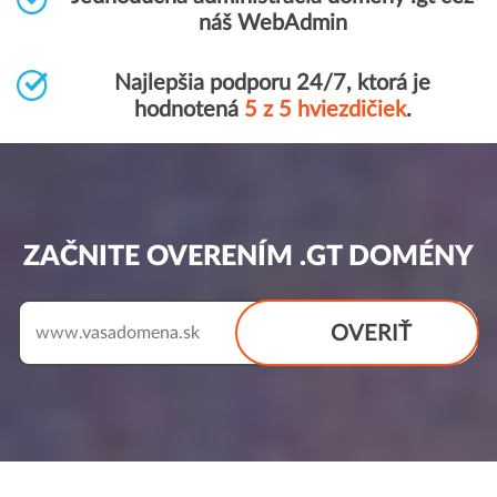
náš WebAdmin
Najlepšia podporu 24/7, ktorá je
hodnotená
5 z 5 hviezdičiek
.
ZAČNITE OVERENÍM .GT DOMÉNY
OVERIŤ
www.