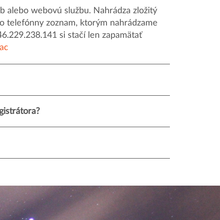
 alebo webovú službu. Nahrádza zložitý
o ako telefónny zoznam, ktorým nahrádzame
46.229.238.141 si stačí len zapamätať
iac
istrátora?