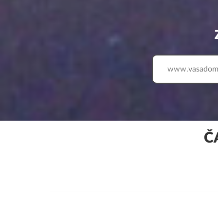
www.
Č