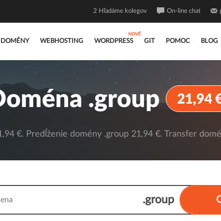
2
Hľadáme kolegov
On-line chat
DOMÉNY
WEBHOSTING
WORDPRESS
GIT
POMOC
BLOG
Doména .group
21,94 
94 €. Predĺženie domény .group 21,94 €. Transfer domé
.group