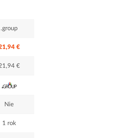
.group
21,94 €
21,94 €
Nie
1 rok