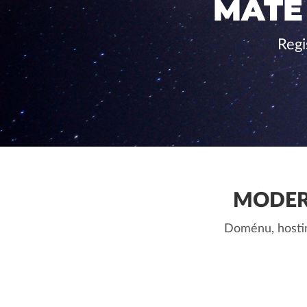
MÁTE
Regi
MODER
Doménu, hostin