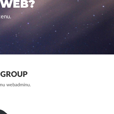
 WEB?
cenu.
.GROUP
nemu webadminu.