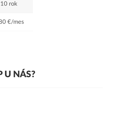
10 rok
80 €/mes
 U NÁS?