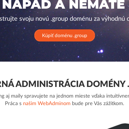
 NÁPAD A NEMÁTE
strujte svoju novú .group doménu za výhodnú 
Kúpiť doménu .group
NÁ ADMINISTRÁCIA DOMÉNY 
g aj maily spravujete na jednom mieste vďaka intuitív
Práca s
našim WebAdminom
bude pre Vás zážitkom.