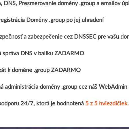
e, DNS, Presmerovanie domény .group a emailov 
egistrácia Domény .group po jej uhradení
zpečnosť a zabezpečenie cez DNSSEC pre vašu do
á správa DNS v balíku ZADARMO
fikát k doméne .group ZADARMO
á administrácia domény .group cez náš WebAdmin
podporu 24/7, ktorá je hodnotená
5 z 5 hviezdičiek
.