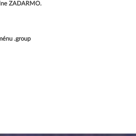
úplne ZADARMO.
ménu .group