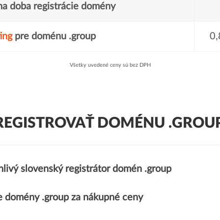
a doba registrácie domény
ing
pre doménu .group
0,
Všetky uvedené ceny sú bez DPH
REGISTROVAŤ DOMÉNU .GROUP
livý slovenský registrátor domén .group
 domény .group za nákupné ceny