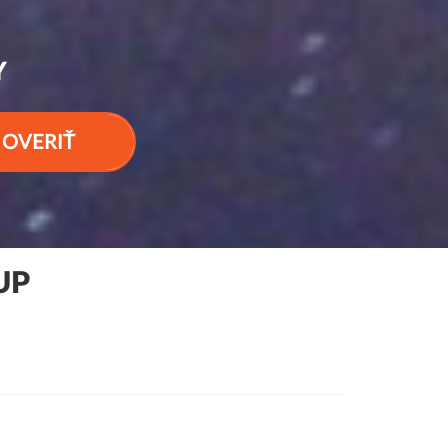
Y
OVERIŤ
UP