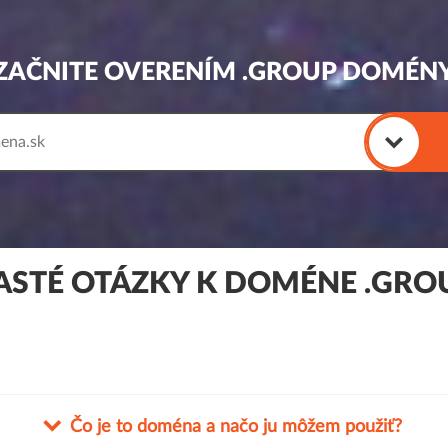
ZAČNITE OVERENÍM .GROUP DOMÉN
ASTÉ OTÁZKY K DOMÉNE .GRO
Čo je to doména a načo ju môžem použiť?