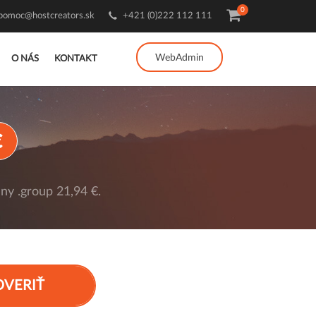
0
pomoc@hostcreators.sk
+421 (0)222 112 111
WebAdmin
O NÁS
KONTAKT
€
ny .group 21,94 €.
OVERIŤ