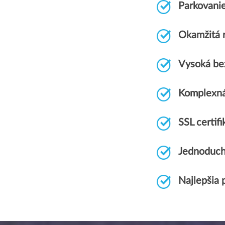
Parkovani
Okamžitá r
Vysoká be
Komplexn
SSL certi
Jednoduch
Najlepšia 