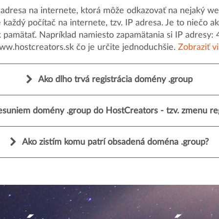
dresa na internete, ktorá môže odkazovať na nejaký web
uje každý počítač na internete, tzv. IP adresa. Je to nieč
k pamätať. Napríklad namiesto zapamätania si IP adresy: 
ww.hostcreators.sk čo je určite jednoduchšie.
Zobraziť v
Ako dlho trvá registrácia domény .group
esuniem domény .group do HostCreators - tzv. zmenu reg
Ako zistím komu patrí obsadená doména .group?