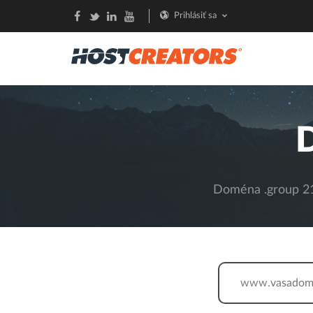
Prihlásiť sa
Doména .group 21,
www.