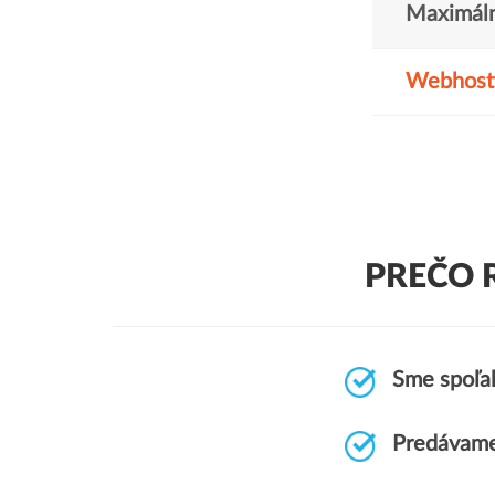
Maximáln
Webhost
PREČO 
Sme spoľah
Predávame