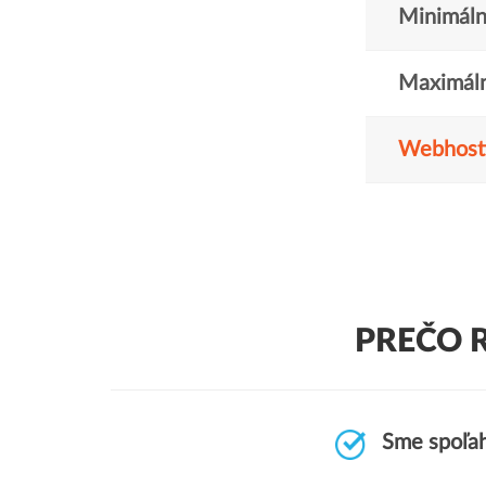
Minimáln
Maximáln
Webhost
PREČO 
Sme spoľah