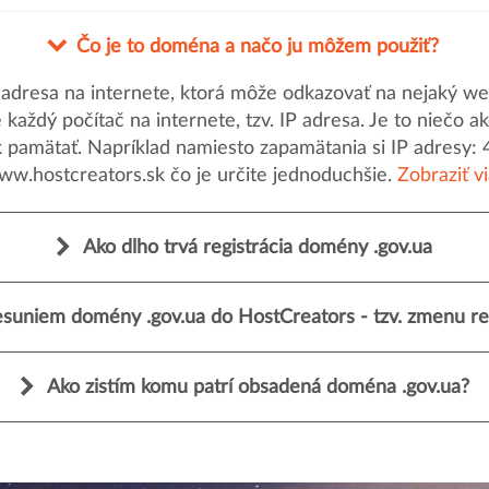
Čo je to doména a načo ju môžem použiť?
dresa na internete, ktorá môže odkazovať na nejaký web
uje každý počítač na internete, tzv. IP adresa. Je to nieč
k pamätať. Napríklad namiesto zapamätania si IP adresy: 
ww.hostcreators.sk čo je určite jednoduchšie.
Zobraziť v
Ako dlho trvá registrácia domény .gov.ua
suniem domény .gov.ua do HostCreators - tzv. zmenu reg
Ako zistím komu patrí obsadená doména .gov.ua?