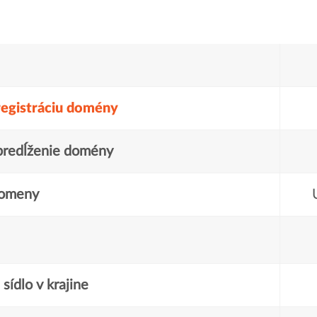
registráciu domény
predĺženie domény
domeny
sídlo v krajine