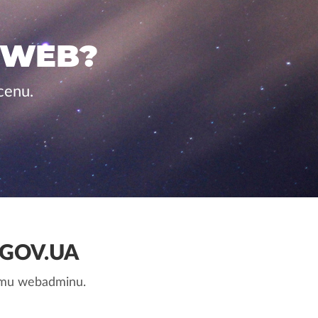
 WEB?
cenu.
GOV.UA
nemu webadminu.