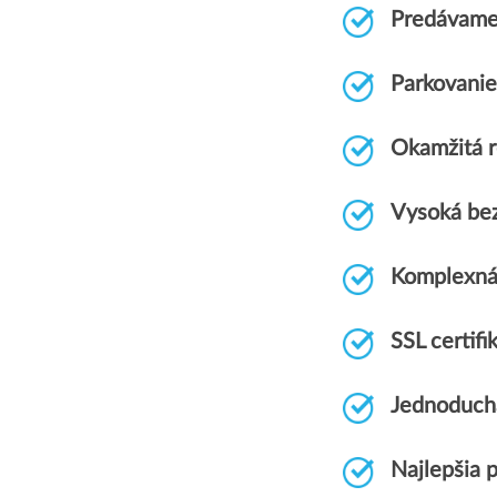
Predávame
Parkovani
Okamžitá r
Vysoká be
Komplexná
SSL certi
Jednoduch
Najlepšia 