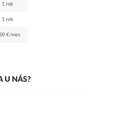
1 rok
1 rok
80 €/mes
 U NÁS?