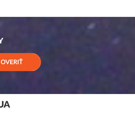
Y
OVERIŤ
UA