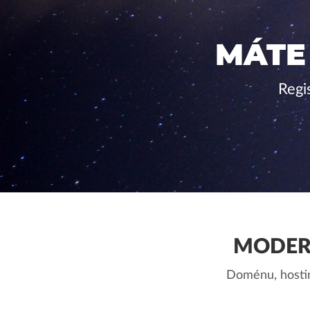
MÁTE
Regi
MODER
Doménu, hostin