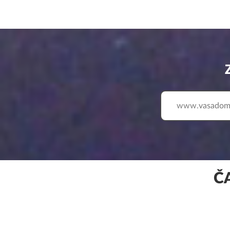
www.
Č