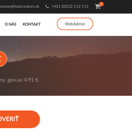
0
pomoc@hostcreators.sk
+421 (0)222 112 111
WebAdmin
O NÁS
KONTAKT
€
y .gov.ua 4,91 €.
OVERIŤ