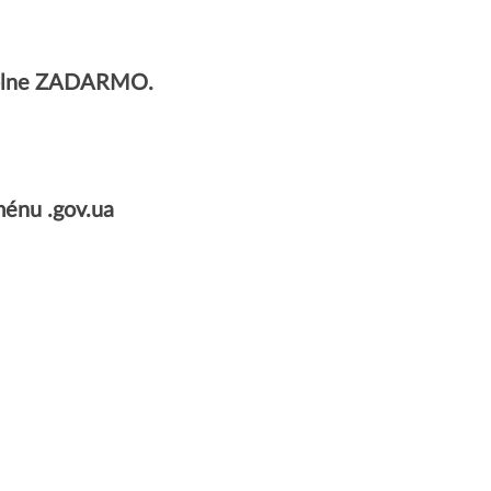
 úplne ZADARMO.
énu .gov.ua