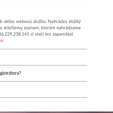
 alebo webovú službu. Nahrádza zložitý
o ako telefónny zoznam, ktorým nahrádzame
46.229.238.141 si stačí len zapamätať
iac
istrátora?