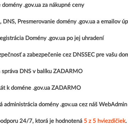
 domény .gov.ua za nákupné ceny
e, DNS, Presmerovanie domény .gov.ua a emailov
egistrácia Domény .gov.ua po jej uhradení
zpečnosť a zabezpečenie cez DNSSEC pre vašu dom
 správa DNS v balíku ZADARMO
fikát k doméne .gov.ua ZADARMO
á administrácia domény .gov.ua cez náš WebAdmin
podporu 24/7, ktorá je hodnotená
5 z 5 hviezdičiek
.