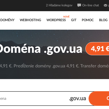
2
Hľadáme kolegov
On-line chat
DOMÉNY
WEBHOSTING
WORDPRESS
GIT
POMOC
BLOG
Doména .gov.ua
4,91 
,91 €. Predĺženie domény .gov.ua 4,91 €. Transfer domén
.gov.ua