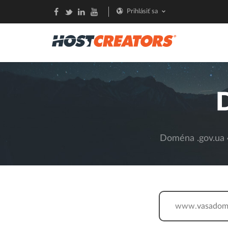
Prihlásiť sa
Doména .gov.ua 4
www.