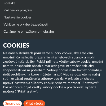
Kontakt
Partnerský program
Nastavenie cookies
Vyhlásenie o kyberbezpečnosti
Oznámenie o nezákonnom obsahu
Klientská zóna
COOKIES
WebAdmin
Na našich stránkach používame súbory cookie, aby sme vám
umožnili čo najlepšie prezeranie internetových stránok a mohli
WebMail
zlepšovať naše služby. Pokiaľ prijmete všetky súbory cookie, umožní
Zmena hesla (E-mail, FTP, SSH)
nám to prispôsobiť obsah a marketingové informácie tak, aby
zodpovedali vašim potrebám. Súbory cookie nám taktiež pomáhajú
Webhosting
riešiť problémy, na ktoré môžete naraziť. Viac sa dozviete na našej
stránke zásad
používania súborov cookie. V prípade ak chcete
Domény
upraviť nastavenia súborov cookie, vyberte možnosť "Spravovať".
Pokiaľ chcete prijať všetky súbory cookie a pokračovať, vyberte
možnosť "Prijať všetky".
Copyright & 2018-2026 HostCreators. Všetky práva vyhradené
Spravovať
Prijať všetky