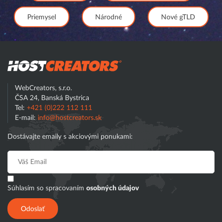
Priemysel
Národné
Nové gTLD
Hostcreator
WebCreators, s.r.o.
ČSA 24, Banská Bystrica
Tel:
+421 (0)222 112 111
E-mail:
info@hostcreators.sk
Dostávajte emaily s akciovými ponukami:
Súhlasím so spracovaním
osobných údajov
Odoslať