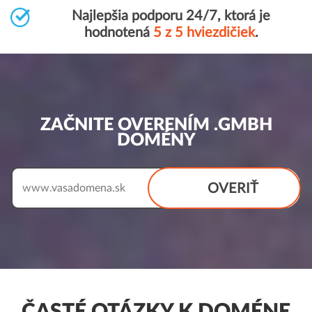
Najlepšia podporu 24/7, ktorá je
hodnotená
5 z 5 hviezdičiek
.
ZAČNITE OVERENÍM .GMBH
DOMÉNY
OVERIŤ
www.