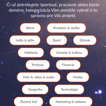
Či už potrebujete športové, pracovné alebo biznis
domény, kategorizácia Vám pomôže vybrať si tu
správnu pre Váš projekt
Biznis
Produkty & služby
Jedlo & pitie
Šport
Zdravie
Vzdelanie
Umenie & kultúra
Profesia
Financie
Foto & video & audio
Hobby
Geografia
Technológie
Životný štýl
Marketing & reklama