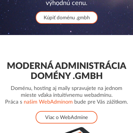
výhodnú cenu.
Kúpiť doménu .gmbh
MODERNÁ ADMINISTRÁCIA
DOMÉNY .GMBH
Doménu, hosting aj maily spravujete na jednom
mieste vďaka intuitívnemu webadminu.
Práca s
našim WebAdminom
bude pre Vás zážitkom.
Viac o WebAdmine