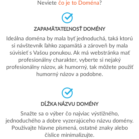
Neviete
čo je to Doména
?
ZAPAMÄTATEĽNOSŤ DOMÉNY
Ideálna doména by mala byť jednoduchá, taká ktorú
si návštevník ľahko zapamätá a zároveň by mala
súvisieť s Vašou ponukou. Ak má webstránka mať
profesionálny charakter, vyberte si nejaký
profesionálny názov, ak humorný, tak môžete použiť
humorný názov a podobne.
DĹŽKA NÁZVU DOMÉNY
Snažte sa o výber čo najviac výstižného,
jednoduchého a dobre vyzerajúceho názvu domény.
Používajte hlavne písmená, ostatné znaky alebo
číslice minimalizujte.