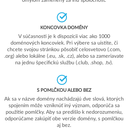
omylom zamenený za inú spoločnosť.
KONCOVKA DOMÉNY
V súčasnosti je k dispozícii viac ako 1000
doménových koncoviek. Pri výbere sa uistite, či
chcete svojou stránkou pôsobiť celosvetovo (.com,
.org) alebo lokálne (.eu, .sk, .cz), alebo sa zameriavate
na jednu špecifickú službu (.club, .shop, .tv).
S POMLČKOU ALEBO BEZ
Ak sa v názve domény nachádzajú dve slová, ktorých
spojením môže vzniknúť iný význam, odporúča sa
použitie pomlčky. Aby sa predišlo k nedorozumeniu,
odporúčame zakúpiť obe verzie domény, s pomlčkou
aj bez.