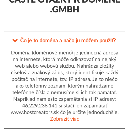
ČASTÉ OTÁZKY K DOMÉNE
.GMBH
Čo je to doména a načo ju môžem použiť?
Doména (doménové meno) je jedinečná adresa
na internete, ktorá môže odkazovať na nejaký
web alebo webovú službu. Nahrádza zložitý
číselný a znakový zápis, ktorý identifikuje každý
počítač na internete, tzv. IP adresa. Je to niečo
ako telefónny zoznam, ktorým nahrádzame
telefónne čísla a nemusíme si ich tak pamätať.
Napríklad namiesto zapamätania si IP adresy:
46.229.238.141 si stačí len zapamätať
www.hostcreators.sk čo je určite jednoduchšie.
Zobraziť viac