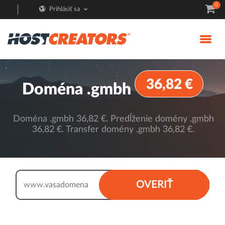
0
Prihlásiť sa
36,82 €
Doména .gmbh
Doména .gmbh 36,82 €. Predĺženie domény .gmbh
36,82 €. Transfer domény .gmbh 36,82 €.
.gmbh
OVERIŤ
www.