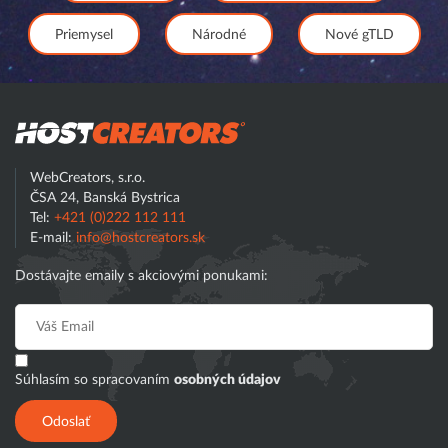
Priemysel
Národné
Nové gTLD
Hostcreator
WebCreators, s.r.o.
ČSA 24, Banská Bystrica
Tel:
+421 (0)222 112 111
E-mail:
info@hostcreators.sk
Dostávajte emaily s akciovými ponukami:
Súhlasím so spracovaním
osobných údajov
Odoslať