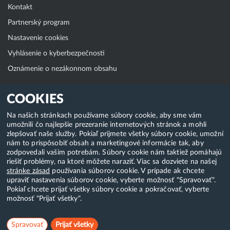
Kontakt
Partnerský program
Nastavenie cookies
Vyhlásenie o kyberbezpečnosti
Oznámenie o nezákonnom obsahu
Klientská zóna
COOKIES
WebAdmin
Na našich stránkach používame súbory cookie, aby sme vám
umožnili čo najlepšie prezeranie internetových stránok a mohli
WebMail
zlepšovať naše služby. Pokiaľ prijmete všetky súbory cookie, umožní
Zmena hesla (E-mail, FTP, SSH)
nám to prispôsobiť obsah a marketingové informácie tak, aby
zodpovedali vašim potrebám. Súbory cookie nám taktiež pomáhajú
Webhosting
riešiť problémy, na ktoré môžete naraziť. Viac sa dozviete na našej
stránke zásad
používania súborov cookie. V prípade ak chcete
Domény
upraviť nastavenia súborov cookie, vyberte možnosť "Spravovať".
Pokiaľ chcete prijať všetky súbory cookie a pokračovať, vyberte
možnosť "Prijať všetky".
Copyright & 2018-2026 HostCreators. Všetky práva vyhradené
Spravovať
Prijať všetky