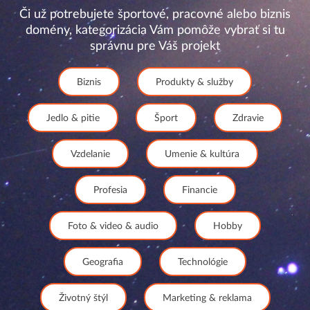
Či už potrebujete športové, pracovné alebo biznis
domény, kategorizácia Vám pomôže vybrať si tu
správnu pre Váš projekt
Biznis
Produkty & služby
Jedlo & pitie
Šport
Zdravie
Vzdelanie
Umenie & kultúra
Profesia
Financie
Foto & video & audio
Hobby
Geografia
Technológie
Životný štýl
Marketing & reklama