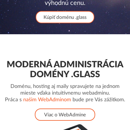
výhodnú cenu.
Kúpiť doménu .glass
MODERNÁ ADMINISTRÁCIA
DOMÉNY .GLASS
Doménu, hosting aj maily spravujete na jednom
mieste vďaka intuitívnemu webadminu.
Práca s
našim WebAdminom
bude pre Vás zážitkom.
Viac o WebAdmine