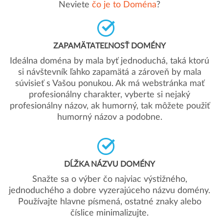
Neviete
čo je to Doména
?
ZAPAMÄTATEĽNOSŤ DOMÉNY
Ideálna doména by mala byť jednoduchá, taká ktorú
si návštevník ľahko zapamätá a zároveň by mala
súvisieť s Vašou ponukou. Ak má webstránka mať
profesionálny charakter, vyberte si nejaký
profesionálny názov, ak humorný, tak môžete použiť
humorný názov a podobne.
DĹŽKA NÁZVU DOMÉNY
Snažte sa o výber čo najviac výstižného,
jednoduchého a dobre vyzerajúceho názvu domény.
Používajte hlavne písmená, ostatné znaky alebo
číslice minimalizujte.