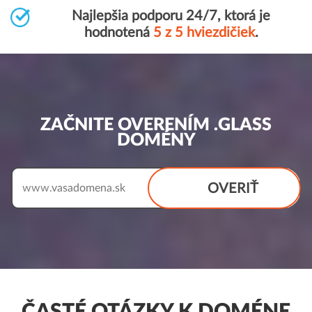
Najlepšia podporu 24/7, ktorá je
hodnotená
5 z 5 hviezdičiek
.
ZAČNITE OVERENÍM .GLASS
DOMÉNY
OVERIŤ
www.