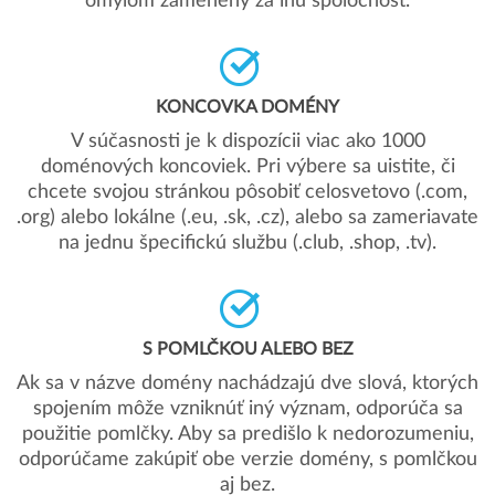
omylom zamenený za inú spoločnosť.
KONCOVKA DOMÉNY
V súčasnosti je k dispozícii viac ako 1000
doménových koncoviek. Pri výbere sa uistite, či
chcete svojou stránkou pôsobiť celosvetovo (.com,
.org) alebo lokálne (.eu, .sk, .cz), alebo sa zameriavate
na jednu špecifickú službu (.club, .shop, .tv).
S POMLČKOU ALEBO BEZ
Ak sa v názve domény nachádzajú dve slová, ktorých
spojením môže vzniknúť iný význam, odporúča sa
použitie pomlčky. Aby sa predišlo k nedorozumeniu,
odporúčame zakúpiť obe verzie domény, s pomlčkou
aj bez.