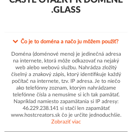
ČASTÉ OTÁZKY K DOMÉNE
.GLASS
Čo je to doména a načo ju môžem použiť?
Doména (doménové meno) je jedinečná adresa
na internete, ktorá môže odkazovať na nejaký
web alebo webovú službu. Nahrádza zložitý
číselný a znakový zápis, ktorý identifikuje každý
počítač na internete, tzv. IP adresa. Je to niečo
ako telefónny zoznam, ktorým nahrádzame
telefónne čísla a nemusíme si ich tak pamätať.
Napríklad namiesto zapamätania si IP adresy:
46.229.238.141 si stačí len zapamätať
www.hostcreators.sk čo je určite jednoduchšie.
Zobraziť viac