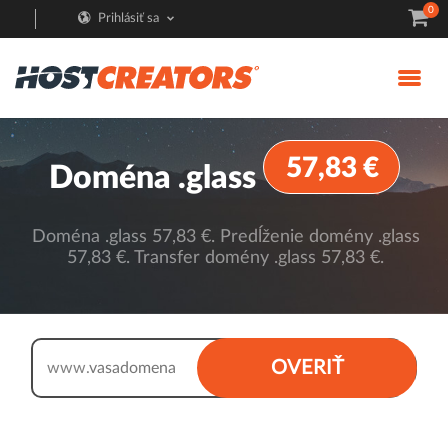
0
Prihlásiť sa
57,83 €
Doména .glass
Doména .glass 57,83 €. Predĺženie domény .glass
57,83 €. Transfer domény .glass 57,83 €.
.glass
OVERIŤ
www.