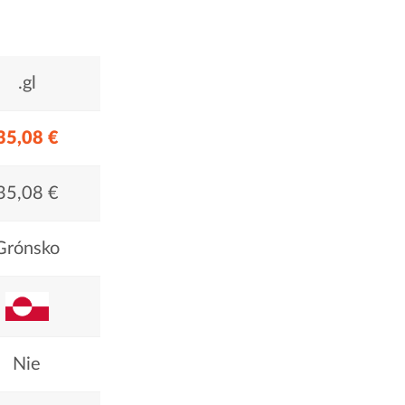
.gl
35,08 €
35,08 €
Grónsko
Nie