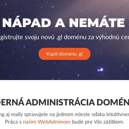
 NÁPAD A NEMÁTE
gistrujte svoju novú .gl doménu za výhodnú ce
Kúpiť doménu .gl
ERNÁ ADMINISTRÁCIA DOMÉNY
g aj maily spravujete na jednom mieste vďaka intuitív
Práca s
našim WebAdminom
bude pre Vás zážitkom.