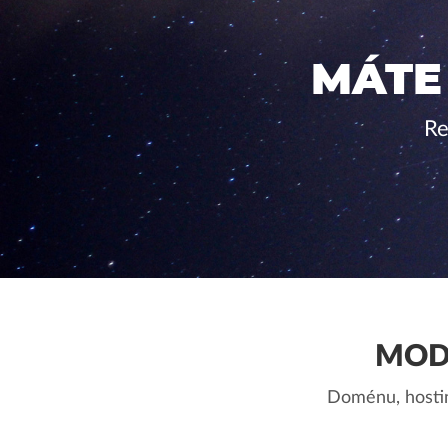
MÁTE
Re
MOD
Doménu, hostin