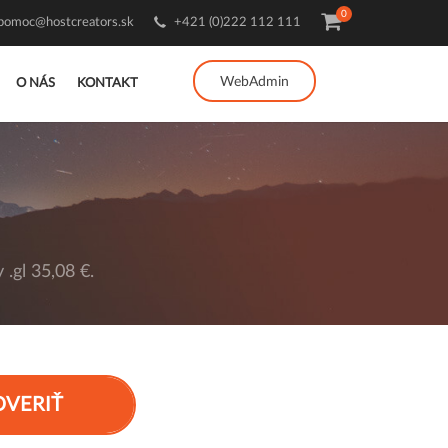
0
pomoc@hostcreators.sk
+421 (0)222 112 111
WebAdmin
O NÁS
KONTAKT
.gl 35,08 €.
OVERIŤ