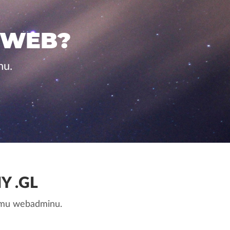
 WEB?
nu.
 .GL
nemu webadminu.