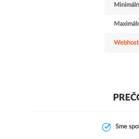
Minimáln
Maximáln
Webhost
PREČ
Sme spoľ