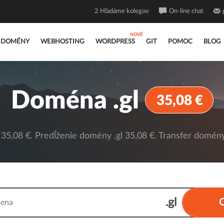
2
Hľadáme kolegov
On-line chat
DOMÉNY
WEBHOSTING
WORDPRESS
GIT
POMOC
BLOG
Doména .gl
35,08 €
35,08 €. Predĺženie domény .gl 35,08 €. Transfer domény 
.gl