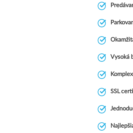
Predáva
Parkova
Okamžitá
Vysoká 
Komplex
SSL cer
Jednodu
Najlepši