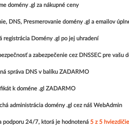
me domény .gl za nákupné ceny
nie, DNS, Presmerovanie domény .gl a emailov ú
 registrácia Domény .gl po jej uhradení
bezpečnosť a zabezpečenie cez DNSSEC pre vašu d
ná správa DNS v balíku ZADARMO
tifikát k doméne .gl ZADARMO
chá administrácia domény .gl cez náš WebAdmin
a podporu 24/7, ktorá je hodnotená
5 z 5 hviezdiči