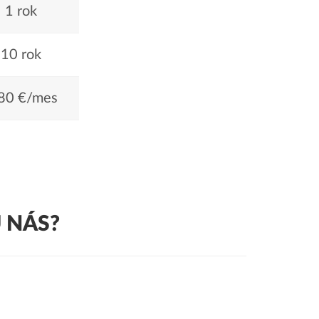
1 rok
10 rok
80 €/mes
 NÁS?