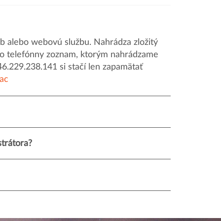
 alebo webovú službu. Nahrádza zložitý
o ako telefónny zoznam, ktorým nahrádzame
46.229.238.141 si stačí len zapamätať
iac
trátora?