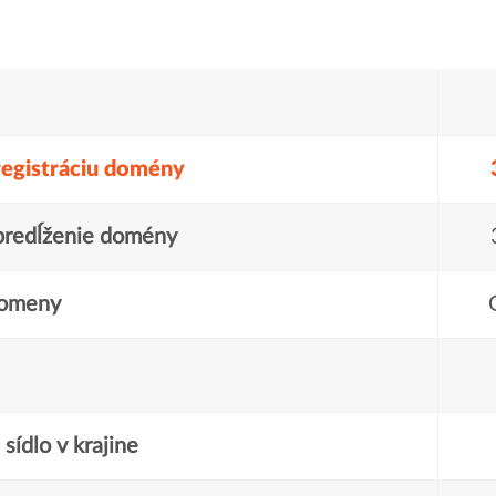
registráciu domény
predĺženie domény
domeny
sídlo v krajine