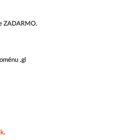
plne ZADARMO.
oménu .gl
ek
.