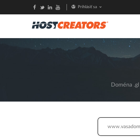
Prihlásiť sa
Doména .gl 
www.