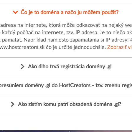
Čo je to doména a načo ju môžem použiť?
dresa na internete, ktorá môže odkazovať na nejaký web
uje každý počítač na internete, tzv. IP adresa. Je to nieč
k pamätať. Napríklad namiesto zapamätania si IP adresy: 
ww.hostcreators.sk čo je určite jednoduchšie.
Zobraziť v
Ako dlho trvá registrácia domény .gl
presuniem domény .gl do HostCreators - tzv. zmenu regis
Ako zistím komu patrí obsadená doména .gl?