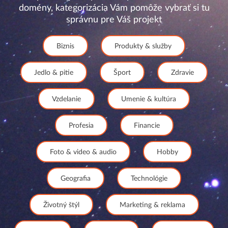
domény, kategorizácia Vám pomôže vybrať si tu
správnu pre Váš projekt
Biznis
Produkty & služby
Jedlo & pitie
Šport
Zdravie
Vzdelanie
Umenie & kultúra
Profesia
Financie
Foto & video & audio
Hobby
Geografia
Technológie
Životný štýl
Marketing & reklama