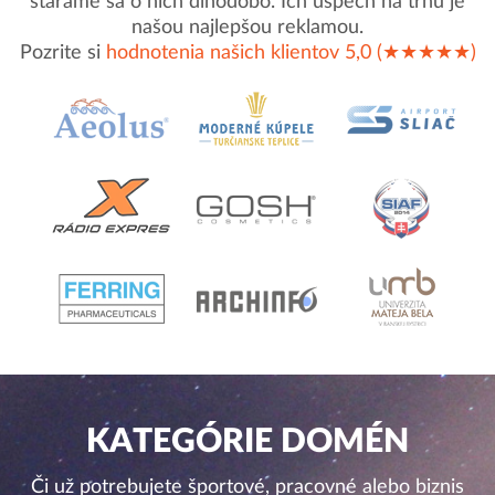
staráme sa o nich dlhodobo. Ich úspech na trhu je
našou najlepšou reklamou.
Pozrite si
hodnotenia našich klientov 5,0 (★★★★★)
KATEGÓRIE DOMÉN
Či už potrebujete športové, pracovné alebo biznis