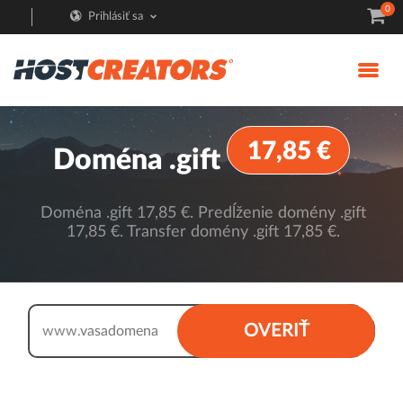
0
Prihlásiť sa
17,85 €
Doména .gift
Doména .gift 17,85 €. Predĺženie domény .gift
17,85 €. Transfer domény .gift 17,85 €.
.gift
OVERIŤ
www.