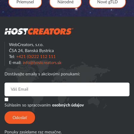
Priemysel
Národné
Nové gTLD
Hostcreator
WebCreators, s.r.o.
ČSA 24, Banská Bystrica
Tel:
+421 (0)222 112 111
E-mail:
info@hostcreators.sk
Dostávajte emaily s akciovými ponukami:
Súhlasím so spracovaním
osobných údajov
Odoslať
Ponuky zasielame raz mesačne.