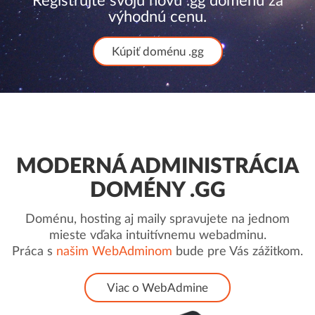
Registrujte svoju novú .gg doménu za
výhodnú cenu.
Kúpiť doménu .gg
MODERNÁ ADMINISTRÁCIA
DOMÉNY .GG
Doménu, hosting aj maily spravujete na jednom
mieste vďaka intuitívnemu webadminu.
Práca s
našim WebAdminom
bude pre Vás zážitkom.
Viac o WebAdmine