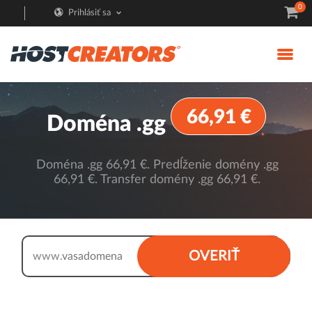
0
Prihlásiť sa
66,91 €
Doména .gg
Doména .gg 66,91 €. Predĺženie domény .gg
66,91 €. Transfer domény .gg 66,91 €.
.gg
OVERIŤ
www.