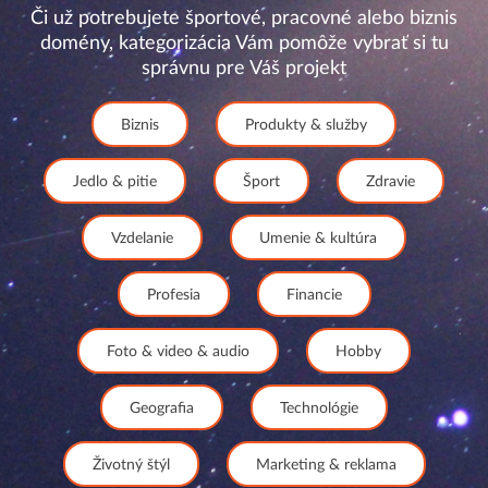
Či už potrebujete športové, pracovné alebo biznis
domény, kategorizácia Vám pomôže vybrať si tu
správnu pre Váš projekt
Biznis
Produkty & služby
Jedlo & pitie
Šport
Zdravie
Vzdelanie
Umenie & kultúra
Profesia
Financie
Foto & video & audio
Hobby
Geografia
Technológie
Životný štýl
Marketing & reklama