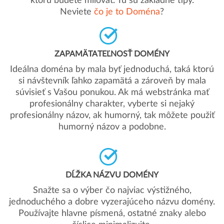
ktorú budete milovať. Tu sú základné tipy.
Neviete
čo je to Doména
?
ZAPAMÄTATEĽNOSŤ DOMÉNY
Ideálna doména by mala byť jednoduchá, taká ktorú
si návštevník ľahko zapamätá a zároveň by mala
súvisieť s Vašou ponukou. Ak má webstránka mať
profesionálny charakter, vyberte si nejaký
profesionálny názov, ak humorný, tak môžete použiť
humorný názov a podobne.
DĹŽKA NÁZVU DOMÉNY
Snažte sa o výber čo najviac výstižného,
jednoduchého a dobre vyzerajúceho názvu domény.
Používajte hlavne písmená, ostatné znaky alebo