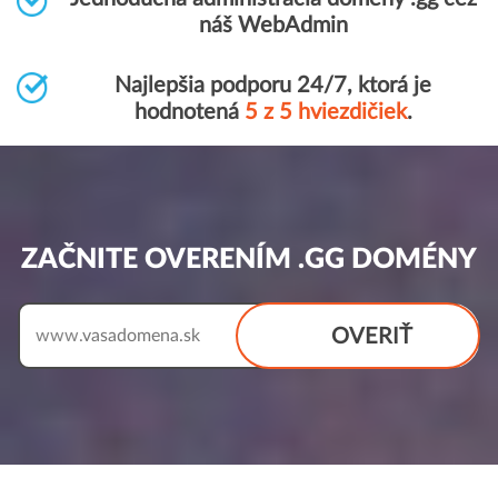
náš WebAdmin
Najlepšia podporu 24/7, ktorá je
hodnotená
5 z 5 hviezdičiek
.
ZAČNITE OVERENÍM .GG DOMÉNY
OVERIŤ
www.