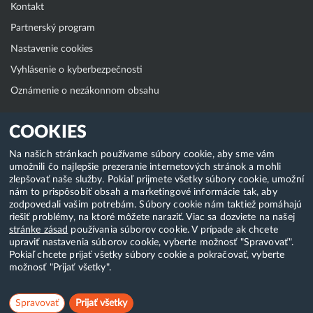
Kontakt
Partnerský program
Nastavenie cookies
Vyhlásenie o kyberbezpečnosti
Oznámenie o nezákonnom obsahu
Klientská zóna
COOKIES
WebAdmin
Na našich stránkach používame súbory cookie, aby sme vám
umožnili čo najlepšie prezeranie internetových stránok a mohli
WebMail
zlepšovať naše služby. Pokiaľ prijmete všetky súbory cookie, umožní
Zmena hesla (E-mail, FTP, SSH)
nám to prispôsobiť obsah a marketingové informácie tak, aby
zodpovedali vašim potrebám. Súbory cookie nám taktiež pomáhajú
Webhosting
riešiť problémy, na ktoré môžete naraziť. Viac sa dozviete na našej
stránke zásad
používania súborov cookie. V prípade ak chcete
Domény
upraviť nastavenia súborov cookie, vyberte možnosť "Spravovať".
Pokiaľ chcete prijať všetky súbory cookie a pokračovať, vyberte
možnosť "Prijať všetky".
Copyright & 2018-2026 HostCreators. Všetky práva vyhradené
Spravovať
Prijať všetky