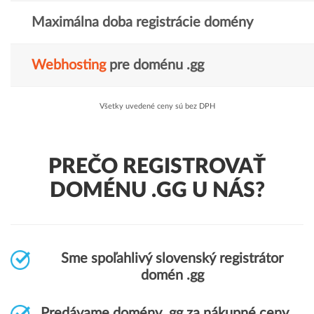
Maximálna doba registrácie domény
Webhosting
pre doménu .gg
Všetky uvedené ceny sú bez DPH
PREČO REGISTROVAŤ
DOMÉNU .GG U NÁS?
Sme spoľahlivý slovenský registrátor
domén .gg
Predávame domény .gg za nákupné ceny