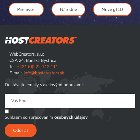
Priemysel
Národné
Nové gTLD
Hostcreator
WebCreators, s.r.o.
ČSA 24, Banská Bystrica
Tel:
+421 (0)222 112 111
E-mail:
info@hostcreators.sk
Dostávajte emaily s akciovými ponukami:
Súhlasím so spracovaním
osobných údajov
Odoslať