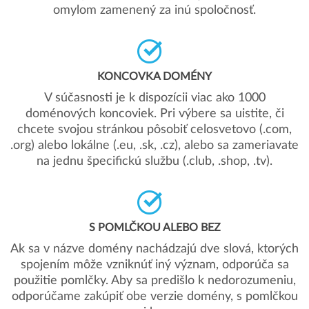
omylom zamenený za inú spoločnosť.
KONCOVKA DOMÉNY
V súčasnosti je k dispozícii viac ako 1000
doménových koncoviek. Pri výbere sa uistite, či
chcete svojou stránkou pôsobiť celosvetovo (.com,
.org) alebo lokálne (.eu, .sk, .cz), alebo sa zameriavate
na jednu špecifickú službu (.club, .shop, .tv).
S POMLČKOU ALEBO BEZ
Ak sa v názve domény nachádzajú dve slová, ktorých
spojením môže vzniknúť iný význam, odporúča sa
použitie pomlčky. Aby sa predišlo k nedorozumeniu,
odporúčame zakúpiť obe verzie domény, s pomlčkou