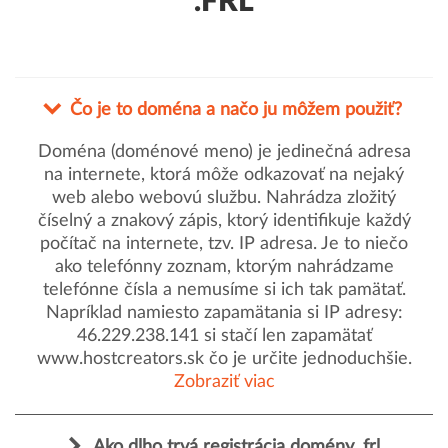
.FRL
Čo je to doména a načo ju môžem použiť?
Doména (doménové meno) je jedinečná adresa
na internete, ktorá môže odkazovať na nejaký
web alebo webovú službu. Nahrádza zložitý
číselný a znakový zápis, ktorý identifikuje každý
počítač na internete, tzv. IP adresa. Je to niečo
ako telefónny zoznam, ktorým nahrádzame
telefónne čísla a nemusíme si ich tak pamätať.
Napríklad namiesto zapamätania si IP adresy:
46.229.238.141 si stačí len zapamätať
www.hostcreators.sk čo je určite jednoduchšie.
Zobraziť viac
Ako dlho trvá registrácia domény .frl