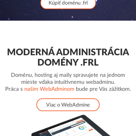
Kúpiť doménu .frl
MODERNÁ ADMINISTRÁCIA
DOMÉNY .FRL
Doménu, hosting aj maily spravujete na jednom
mieste vďaka intuitívnemu webadminu.
Práca s
našim WebAdminom
bude pre Vás zážitkom.
Viac o WebAdmine