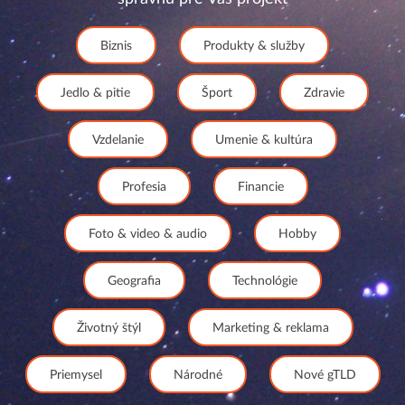
Biznis
Produkty & služby
Jedlo & pitie
Šport
Zdravie
Vzdelanie
Umenie & kultúra
Profesia
Financie
Foto & video & audio
Hobby
Geografia
Technológie
Životný štýl
Marketing & reklama
Priemysel
Národné
Nové gTLD