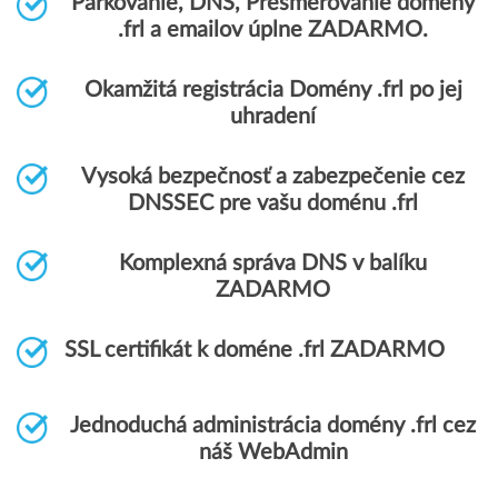
Parkovanie, DNS, Presmerovanie domény
.frl a emailov úplne ZADARMO.
Okamžitá registrácia Domény .frl po jej
uhradení
Vysoká bezpečnosť a zabezpečenie cez
DNSSEC pre vašu doménu .frl
Komplexná správa DNS v balíku
ZADARMO
SSL certifikát k doméne .frl ZADARMO
Jednoduchá administrácia domény .frl cez
náš WebAdmin