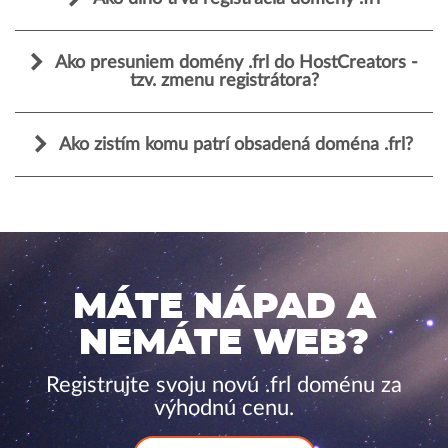
Ako presuniem domény .frl do HostCreators -
tzv. zmenu registrátora?
Ako zistím komu patrí obsadená doména .frl?
MÁTE NÁPAD A
NEMÁTE WEB?
Registrujte svoju novú .frl doménu za
výhodnú cenu.