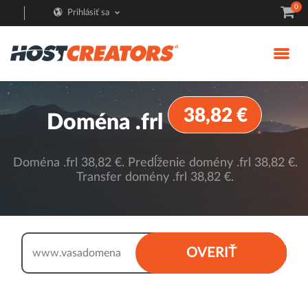
0
Prihlásiť sa
38,82 €
Doména .frl
Doména .frl 38,82 €. Predĺženie domény .frl 38,82 €.
Transfer domény .frl 38,82 €.
.frl
OVERIŤ
www.