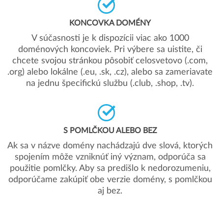
KONCOVKA DOMÉNY
V súčasnosti je k dispozícii viac ako 1000
doménových koncoviek. Pri výbere sa uistite, či
chcete svojou stránkou pôsobiť celosvetovo (.com,
.org) alebo lokálne (.eu, .sk, .cz), alebo sa zameriavate
na jednu špecifickú službu (.club, .shop, .tv).
S POMLČKOU ALEBO BEZ
Ak sa v názve domény nachádzajú dve slová, ktorých
spojením môže vzniknúť iný význam, odporúča sa
použitie pomlčky. Aby sa predišlo k nedorozumeniu,
odporúčame zakúpiť obe verzie domény, s pomlčkou
aj bez.