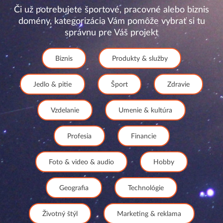
Či už potrebujete športové, pracovné alebo biznis
domény, kategorizácia Vám pomôže vybrať si tu
správnu pre Váš projekt
Biznis
Produkty & služby
Jedlo & pitie
Šport
Zdravie
Vzdelanie
Umenie & kultúra
Profesia
Financie
Foto & video & audio
Hobby
Geografia
Technológie
Životný štýl
Marketing & reklama