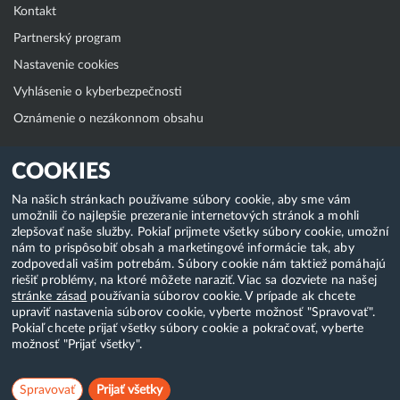
Kontakt
Partnerský program
Nastavenie cookies
Vyhlásenie o kyberbezpečnosti
Oznámenie o nezákonnom obsahu
Klientská zóna
COOKIES
WebAdmin
Na našich stránkach používame súbory cookie, aby sme vám
umožnili čo najlepšie prezeranie internetových stránok a mohli
WebMail
zlepšovať naše služby. Pokiaľ prijmete všetky súbory cookie, umožní
Zmena hesla (E-mail, FTP, SSH)
nám to prispôsobiť obsah a marketingové informácie tak, aby
zodpovedali vašim potrebám. Súbory cookie nám taktiež pomáhajú
Webhosting
riešiť problémy, na ktoré môžete naraziť. Viac sa dozviete na našej
stránke zásad
používania súborov cookie. V prípade ak chcete
Domény
upraviť nastavenia súborov cookie, vyberte možnosť "Spravovať".
Pokiaľ chcete prijať všetky súbory cookie a pokračovať, vyberte
možnosť "Prijať všetky".
Copyright & 2018-2026 HostCreators. Všetky práva vyhradené
Spravovať
Prijať všetky