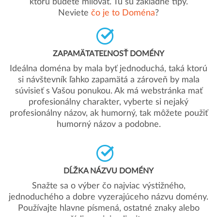
ktorú budete milovať. Tu sú základné tipy.
Neviete
čo je to Doména
?
ZAPAMÄTATEĽNOSŤ DOMÉNY
Ideálna doména by mala byť jednoduchá, taká ktorú
si návštevník ľahko zapamätá a zároveň by mala
súvisieť s Vašou ponukou. Ak má webstránka mať
profesionálny charakter, vyberte si nejaký
profesionálny názov, ak humorný, tak môžete použiť
humorný názov a podobne.
DĹŽKA NÁZVU DOMÉNY
Snažte sa o výber čo najviac výstižného,
jednoduchého a dobre vyzerajúceho názvu domény.
Používajte hlavne písmená, ostatné znaky alebo