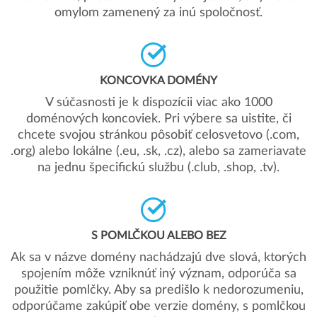
omylom zamenený za inú spoločnosť.
KONCOVKA DOMÉNY
V súčasnosti je k dispozícii viac ako 1000
doménových koncoviek. Pri výbere sa uistite, či
chcete svojou stránkou pôsobiť celosvetovo (.com,
.org) alebo lokálne (.eu, .sk, .cz), alebo sa zameriavate
na jednu špecifickú službu (.club, .shop, .tv).
S POMLČKOU ALEBO BEZ
Ak sa v názve domény nachádzajú dve slová, ktorých
spojením môže vzniknúť iný význam, odporúča sa
použitie pomlčky. Aby sa predišlo k nedorozumeniu,
odporúčame zakúpiť obe verzie domény, s pomlčkou