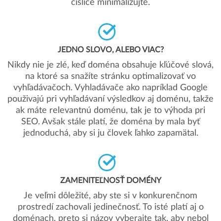
číslice minimalizujte.
JEDNO SLOVO, ALEBO VIAC?
Nikdy nie je zlé, keď doména obsahuje kľúčové slová,
na ktoré sa snažíte stránku optimalizovať vo
vyhľadávačoch. Vyhladávače ako napríklad Google
použivajú pri vyhľadávaní výsledkov aj doménu, takže
ak máte relevantnú doménu, tak je to výhoda pri
SEO. Avšak stále platí, že doména by mala byť
jednoduchá, aby si ju človek ľahko zapamätal.
ZAMENITEĽNOSŤ DOMÉNY
Je veľmi dôležité, aby ste si v konkurenčnom
prostredí zachovali jedinečnosť. To isté platí aj o
doménach, preto si názov vyberajte tak, aby nebol