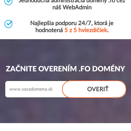
Jednoduchá administrácia domény .fo cez
náš WebAdmin
Najlepšia podporu 24/7, ktorá je
hodnotená
5 z 5 hviezdičiek
.
ZAČNITE OVERENÍM .FO DOMÉNY
OVERIŤ
www.