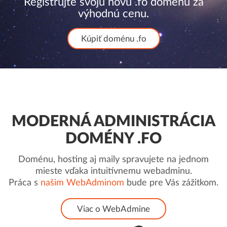
Registrujte svoju novú .fo doménu za
výhodnú cenu.
Kúpiť doménu .fo
MODERNÁ ADMINISTRÁCIA
DOMÉNY .FO
Doménu, hosting aj maily spravujete na jednom
mieste vďaka intuitívnemu webadminu.
Práca s
našim WebAdminom
bude pre Vás zážitkom.
Viac o WebAdmine