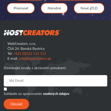
Priemysel
Národné
Nové gTLD
Hostcreator
WebCreators, s.r.o.
ČSA 24, Banská Bystrica
Tel:
+421 (0)222 112 111
E-mail:
info@hostcreators.sk
Dostávajte emaily s akciovými ponukami:
Súhlasím so spracovaním
osobných údajov
Odoslať