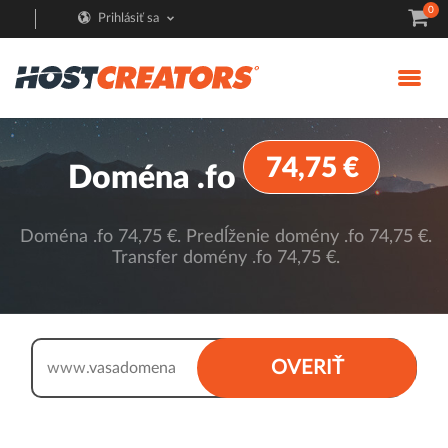
0
Prihlásiť sa
74,75 €
Doména .fo
Doména .fo 74,75 €. Predĺženie domény .fo 74,75 €.
Transfer domény .fo 74,75 €.
.fo
OVERIŤ
www.