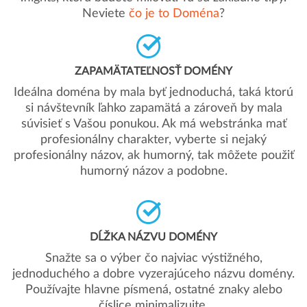
Neviete
čo je to Doména
?
ZAPAMÄTATEĽNOSŤ DOMÉNY
Ideálna doména by mala byť jednoduchá, taká ktorú
si návštevník ľahko zapamätá a zároveň by mala
súvisieť s Vašou ponukou. Ak má webstránka mať
profesionálny charakter, vyberte si nejaký
profesionálny názov, ak humorný, tak môžete použiť
humorný názov a podobne.
DĹŽKA NÁZVU DOMÉNY
Snažte sa o výber čo najviac výstižného,
jednoduchého a dobre vyzerajúceho názvu domény.
Používajte hlavne písmená, ostatné znaky alebo
číslice minimalizujte.