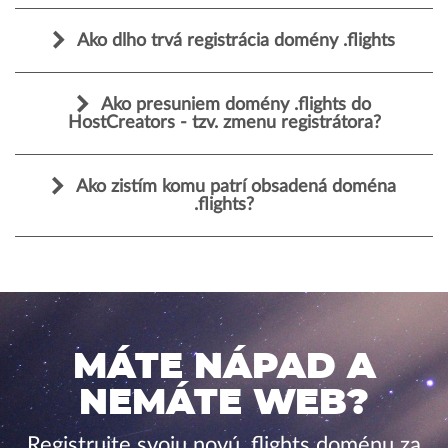
Ako dlho trvá registrácia domény .flights
Ako presuniem domény .flights do
HostCreators - tzv. zmenu registrátora?
Ako zistím komu patrí obsadená doména
.flights?
MÁTE NÁPAD A
NEMÁTE WEB?
Registrujte svoju novú .flights doménu za