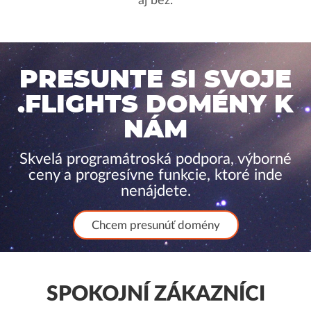
aj bez.
PRESUNTE SI SVOJE
.FLIGHTS DOMÉNY K
NÁM
Skvelá programátroská podpora, výborné
ceny a progresívne funkcie, ktoré inde
nenájdete.
Chcem presunúť domény
SPOKOJNÍ ZÁKAZNÍCI