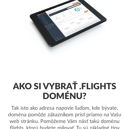
AKO SI VYBRAŤ .FLIGHTS
DOMÉNU?
Tak isto ako adresa napovie ľuďom, kde bývate,
doména pomôže zákazníkom prísť priamo na Vašu
web stránku. Pomôžeme Vám násť takú doménu
.flights, ktorú budete milovať. Tu sú základné tipy.