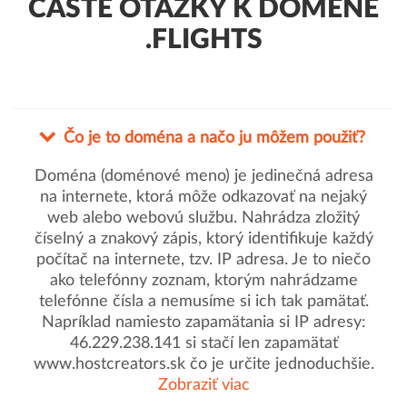
ČASTÉ OTÁZKY K DOMÉNE
.FLIGHTS
Čo je to doména a načo ju môžem použiť?
Doména (doménové meno) je jedinečná adresa
na internete, ktorá môže odkazovať na nejaký
web alebo webovú službu. Nahrádza zložitý
číselný a znakový zápis, ktorý identifikuje každý
počítač na internete, tzv. IP adresa. Je to niečo
ako telefónny zoznam, ktorým nahrádzame
telefónne čísla a nemusíme si ich tak pamätať.
Napríklad namiesto zapamätania si IP adresy:
46.229.238.141 si stačí len zapamätať
www.hostcreators.sk čo je určite jednoduchšie.
Zobraziť viac