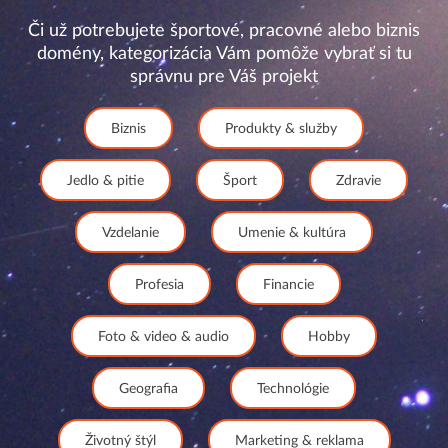
Či už potrebujete športové, pracovné alebo biznis
domény, kategorizácia Vám pomôže vybrať si tu
správnu pre Váš projekt
Biznis
Produkty & služby
Jedlo & pitie
Šport
Zdravie
Vzdelanie
Umenie & kultúra
Profesia
Financie
Foto & video & audio
Hobby
Geografia
Technológie
Životný štýl
Marketing & reklama