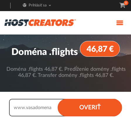
0
Prihlásiť sa
46,87 €
Doména .flights
Doména .flights 46,87 €. Predĺženie domény .flights
46,87 €. Transfer domény .flights 46,87 €.
.flights
OVERIŤ
www.