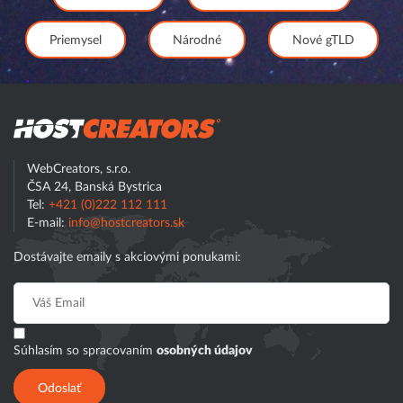
Priemysel
Národné
Nové gTLD
Hostcreator
WebCreators, s.r.o.
ČSA 24, Banská Bystrica
Tel:
+421 (0)222 112 111
E-mail:
info@hostcreators.sk
Dostávajte emaily s akciovými ponukami:
Súhlasím so spracovaním
osobných údajov
Odoslať