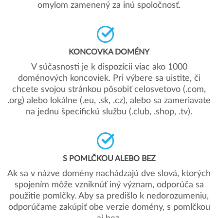
omylom zamenený za inú spoločnosť.
KONCOVKA DOMÉNY
V súčasnosti je k dispozícii viac ako 1000
doménových koncoviek. Pri výbere sa uistite, či
chcete svojou stránkou pôsobiť celosvetovo (.com,
.org) alebo lokálne (.eu, .sk, .cz), alebo sa zameriavate
na jednu špecifickú službu (.club, .shop, .tv).
S POMLČKOU ALEBO BEZ
Ak sa v názve domény nachádzajú dve slová, ktorých
spojením môže vzniknúť iný význam, odporúča sa
použitie pomlčky. Aby sa predišlo k nedorozumeniu,
odporúčame zakúpiť obe verzie domény, s pomlčkou