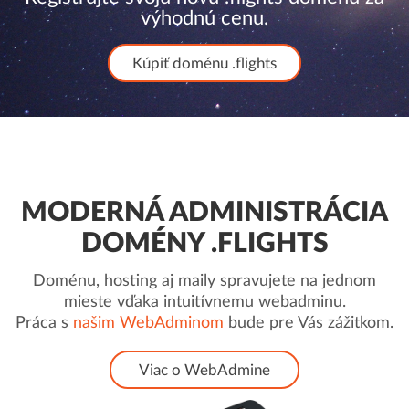
výhodnú cenu.
Kúpiť doménu .flights
MODERNÁ ADMINISTRÁCIA
DOMÉNY .FLIGHTS
Doménu, hosting aj maily spravujete na jednom
mieste vďaka intuitívnemu webadminu.
Práca s
našim WebAdminom
bude pre Vás zážitkom.
Viac o WebAdmine