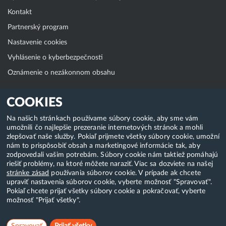
Kontakt
Partnerský program
Nastavenie cookies
Vyhlásenie o kyberbezpečnosti
Oznámenie o nezákonnom obsahu
Klientská zóna
COOKIES
WebAdmin
Na našich stránkach používame súbory cookie, aby sme vám
umožnili čo najlepšie prezeranie internetových stránok a mohli
WebMail
zlepšovať naše služby. Pokiaľ prijmete všetky súbory cookie, umožní
Zmena hesla (E-mail, FTP, SSH)
nám to prispôsobiť obsah a marketingové informácie tak, aby
zodpovedali vašim potrebám. Súbory cookie nám taktiež pomáhajú
Webhosting
riešiť problémy, na ktoré môžete naraziť. Viac sa dozviete na našej
stránke zásad
používania súborov cookie. V prípade ak chcete
Domény
upraviť nastavenia súborov cookie, vyberte možnosť "Spravovať".
Pokiaľ chcete prijať všetky súbory cookie a pokračovať, vyberte
možnosť "Prijať všetky".
Copyright & 2018-2026 HostCreators. Všetky práva vyhradené