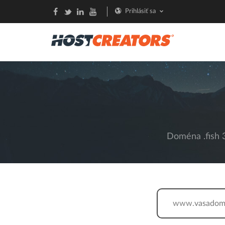
Prihlásiť sa
Doména .fish 3
www.