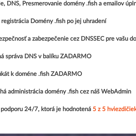
ie, DNS, Presmerovanie domény .fish a emailov 
registrácia Domény .fish po jej uhradení
ezpečnosť a zabezpečenie cez DNSSEC pre vašu do
á správa DNS v balíku ZADARMO
ifikát k doméne .fish ZADARMO
há administrácia domény .fish cez náš WebAdmin
 podporu 24/7, ktorá je hodnotená
5 z 5 hviezdičie