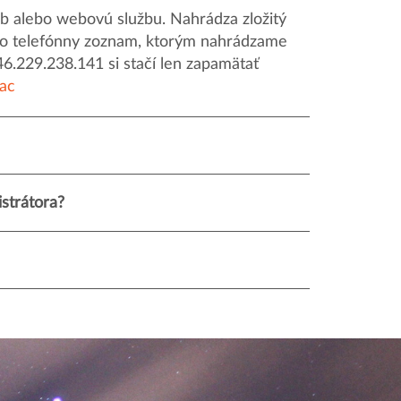
 alebo webovú službu. Nahrádza zložitý
o ako telefónny zoznam, ktorým nahrádzame
46.229.238.141 si stačí len zapamätať
iac
strátora?