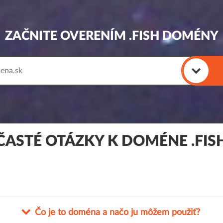
ZAČNITE OVERENÍM .FISH DOMÉNY
ČASTÉ OTÁZKY K DOMÉNE .FIS
Čo je to doména a načo ju môžem použiť?