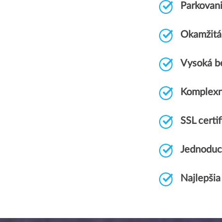
Parkovan
Okamžitá 
Vysoká b
Komplexn
SSL cert
Jednoduc
Najlepšia