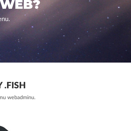
 WEB?
enu.
.FISH
nemu webadminu.