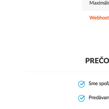
Maximáln
Webhost
PREČO
Sme spoľa
Predávam