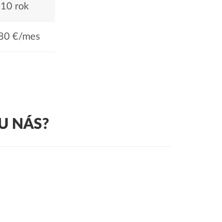
10 rok
80 €/mes
U NÁS?