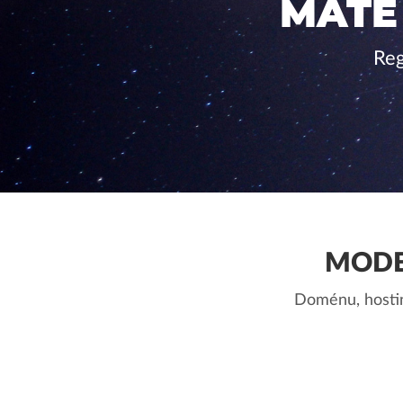
MÁTE
Reg
MODE
Doménu, hostin