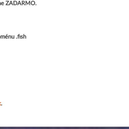
úplne ZADARMO.
ménu .fish
k
.