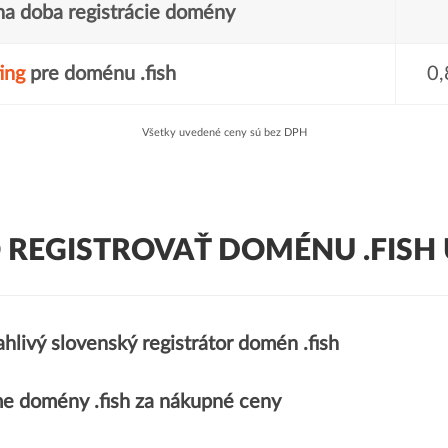
a doba registrácie domény
ing
pre doménu .fish
0,
Všetky uvedené ceny sú bez DPH
 REGISTROVAŤ DOMÉNU .FISH 
hlivý slovenský registrátor domén .fish
e domény .fish za nákupné ceny