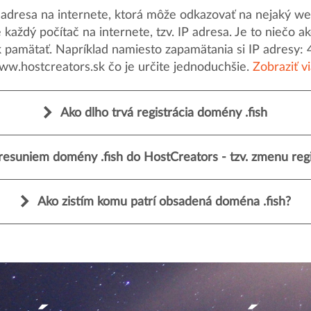
dresa na internete, ktorá môže odkazovať na nejaký web
uje každý počítač na internete, tzv. IP adresa. Je to nieč
k pamätať. Napríklad namiesto zapamätania si IP adresy: 
ww.hostcreators.sk čo je určite jednoduchšie.
Zobraziť v
Ako dlho trvá registrácia domény .fish
resuniem domény .fish do HostCreators - tzv. zmenu regi
Ako zistím komu patrí obsadená doména .fish?