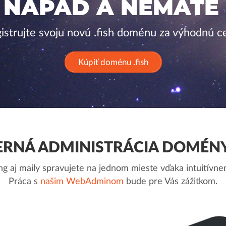
 NÁPAD A NEMÁTE
istrujte svoju novú .fish doménu za výhodnú c
Kúpiť doménu .fish
RNÁ ADMINISTRÁCIA DOMÉNY 
g aj maily spravujete na jednom mieste vďaka intuitív
Práca s
našim WebAdminom
bude pre Vás zážitkom.