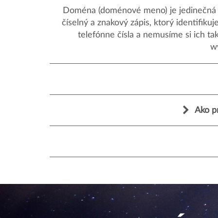
Doména (doménové meno) je jedinečná a
číselný a znakový zápis, ktorý identifik
telefónne čísla a nemusíme si ich ta
w
Ako p