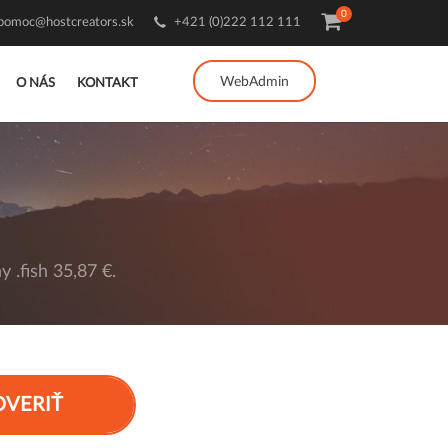
0
pomoc@hostcreators.sk
+421 (0)222 112 111
WebAdmin
O NÁS
KONTAKT
 .fish 35,87 €.
OVERIŤ