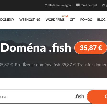
2
Hľadáme kolegov
On-line chat
DOMÉNY
WEBHOSTING
WORDPRESS
GIT
POMOC
BLOG
Doména .fish
35,87 €
5,87 €. Predĺženie domény .fish 35,87 €. Transfer domény
.fish