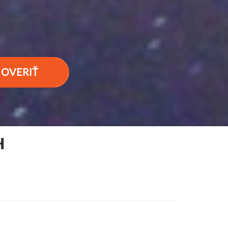
OVERIŤ
H