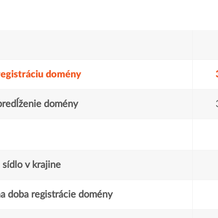
registráciu domény
predĺženie domény
sídlo v krajine
a doba registrácie domény