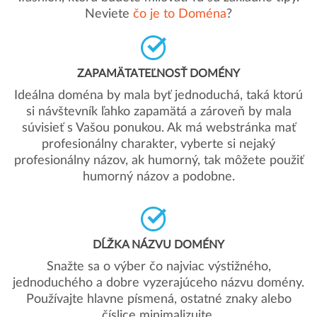
Neviete
čo je to Doména
?
ZAPAMÄTATEĽNOSŤ DOMÉNY
Ideálna doména by mala byť jednoduchá, taká ktorú
si návštevník ľahko zapamätá a zároveň by mala
súvisieť s Vašou ponukou. Ak má webstránka mať
profesionálny charakter, vyberte si nejaký
profesionálny názov, ak humorný, tak môžete použiť
humorný názov a podobne.
DĹŽKA NÁZVU DOMÉNY
Snažte sa o výber čo najviac výstižného,
jednoduchého a dobre vyzerajúceho názvu domény.
Používajte hlavne písmená, ostatné znaky alebo
číslice minimalizujte.