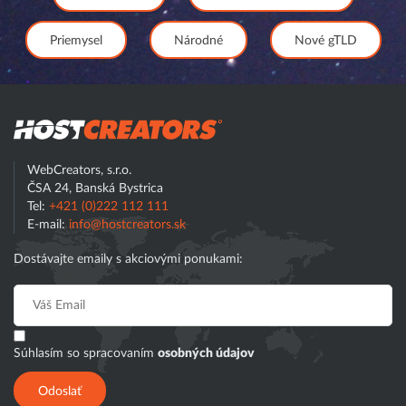
Priemysel
Národné
Nové gTLD
Hostcreator
WebCreators, s.r.o.
ČSA 24, Banská Bystrica
Tel:
+421 (0)222 112 111
E-mail:
info@hostcreators.sk
Dostávajte emaily s akciovými ponukami:
Súhlasím so spracovaním
osobných údajov
Odoslať