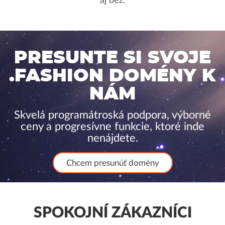
aj bez.
PRESUNTE SI SVOJE
.FASHION DOMÉNY K
NÁM
Skvelá programátroská podpora, výborné
ceny a progresívne funkcie, ktoré inde
nenájdete.
Chcem presunúť domény
SPOKOJNÍ ZÁKAZNÍCI