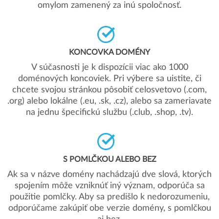
omylom zamenený za inú spoločnosť.
KONCOVKA DOMÉNY
V súčasnosti je k dispozícii viac ako 1000
doménových koncoviek. Pri výbere sa uistite, či
chcete svojou stránkou pôsobiť celosvetovo (.com,
.org) alebo lokálne (.eu, .sk, .cz), alebo sa zameriavate
na jednu špecifickú službu (.club, .shop, .tv).
S POMLČKOU ALEBO BEZ
Ak sa v názve domény nachádzajú dve slová, ktorých
spojením môže vzniknúť iný význam, odporúča sa
použitie pomlčky. Aby sa predišlo k nedorozumeniu,
odporúčame zakúpiť obe verzie domény, s pomlčkou