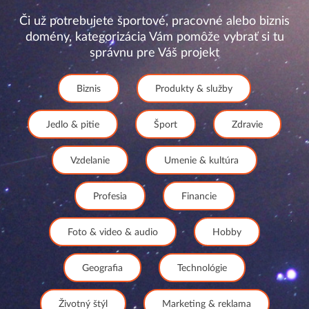
Či už potrebujete športové, pracovné alebo biznis
domény, kategorizácia Vám pomôže vybrať si tu
správnu pre Váš projekt
Biznis
Produkty & služby
Jedlo & pitie
Šport
Zdravie
Vzdelanie
Umenie & kultúra
Profesia
Financie
Foto & video & audio
Hobby
Geografia
Technológie
Životný štýl
Marketing & reklama