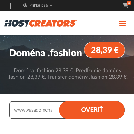
0
Prihlásiť sa
28,39 €
Doména .fashion
Doména .fashion 28,39 €. Predĺženie domény
.fashion 28,39 €. Transfer domény .fashion 28,39 €.
.fashion
OVERIŤ
www.