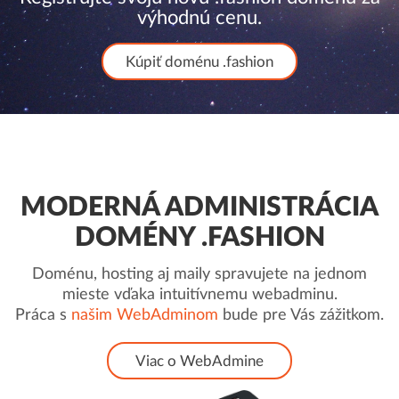
výhodnú cenu.
Kúpiť doménu .fashion
MODERNÁ ADMINISTRÁCIA
DOMÉNY .FASHION
Doménu, hosting aj maily spravujete na jednom
mieste vďaka intuitívnemu webadminu.
Práca s
našim WebAdminom
bude pre Vás zážitkom.
Viac o WebAdmine