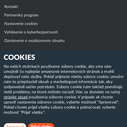
Kontakt
Partnerský program
Nastavenie cookies
Vyhlásenie o kyberbezpečnosti
Oznámenie o nezákonnom obsahu
Klientská zóna
COOKIES
WebAdmin
Na našich stránkach používame súbory cookie, aby sme vám
umožnili čo najlepšie prezeranie internetových stránok a mohli
WebMail
zlepšovať naše služby. Pokiaľ prijmete všetky súbory cookie, umožní
Zmena hesla (E-mail, FTP, SSH)
nám to prispôsobiť obsah a marketingové informácie tak, aby
zodpovedali vašim potrebám. Súbory cookie nám taktiež pomáhajú
Webhosting
riešiť problémy, na ktoré môžete naraziť. Viac sa dozviete na našej
stránke zásad
používania súborov cookie. V prípade ak chcete
Domény
upraviť nastavenia súborov cookie, vyberte možnosť "Spravovať".
Pokiaľ chcete prijať všetky súbory cookie a pokračovať, vyberte
možnosť "Prijať všetky".
Copyright & 2018-2026 HostCreators. Všetky práva vyhradené