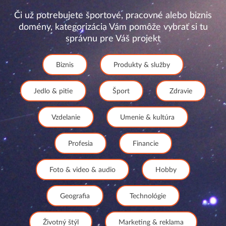
Či už potrebujete športové, pracovné alebo biznis
domény, kategorizácia Vám pomôže vybrať si tu
správnu pre Váš projekt
Biznis
Produkty & služby
Jedlo & pitie
Šport
Zdravie
Vzdelanie
Umenie & kultúra
Profesia
Financie
Foto & video & audio
Hobby
Geografia
Technológie
Životný štýl
Marketing & reklama