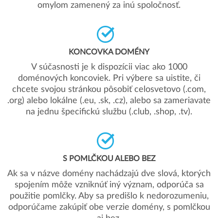
omylom zamenený za inú spoločnosť.
KONCOVKA DOMÉNY
V súčasnosti je k dispozícii viac ako 1000
doménových koncoviek. Pri výbere sa uistite, či
chcete svojou stránkou pôsobiť celosvetovo (.com,
.org) alebo lokálne (.eu, .sk, .cz), alebo sa zameriavate
na jednu špecifickú službu (.club, .shop, .tv).
S POMLČKOU ALEBO BEZ
Ak sa v názve domény nachádzajú dve slová, ktorých
spojením môže vzniknúť iný význam, odporúča sa
použitie pomlčky. Aby sa predišlo k nedorozumeniu,
odporúčame zakúpiť obe verzie domény, s pomlčkou