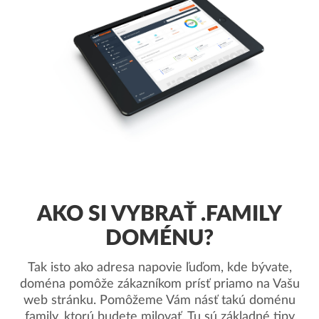
AKO SI VYBRAŤ .FAMILY
DOMÉNU?
Tak isto ako adresa napovie ľuďom, kde bývate,
doména pomôže zákazníkom prísť priamo na Vašu
web stránku. Pomôžeme Vám násť takú doménu
.family, ktorú budete milovať. Tu sú základné tipy.