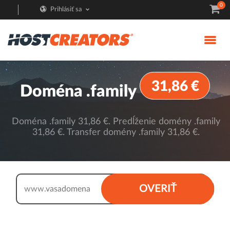
0
Prihlásiť sa
31,86 €
Doména .family
Doména .family 31,86 €. Predĺženie domény .family
31,86 €. Transfer domény .family 31,86 €.
.family
OVERIŤ
www.