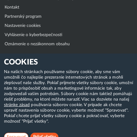
Kontakt
Partnerský program
Nastavenie cookies
Vyhlásenie o kyberbezpečnosti
Oznámenie o nezákonnom obsahu
Klientská zóna
COOKIES
WebAdmin
Na našich stránkach používame súbory cookie, aby sme vám
umožnili čo najlepšie prezeranie internetových stránok a mohli
WebMail
zlepšovať naše služby. Pokiaľ prijmete všetky súbory cookie, umožní
Zmena hesla (E-mail, FTP, SSH)
nám to prispôsobiť obsah a marketingové informácie tak, aby
zodpovedali vašim potrebám. Súbory cookie nám taktiež pomáhajú
Webhosting
riešiť problémy, na ktoré môžete naraziť. Viac sa dozviete na našej
stránke zásad
používania súborov cookie. V prípade ak chcete
Domény
upraviť nastavenia súborov cookie, vyberte možnosť "Spravovať".
Pokiaľ chcete prijať všetky súbory cookie a pokračovať, vyberte
možnosť "Prijať všetky".
Copyright & 2018-2026 HostCreators. Všetky práva vyhradené