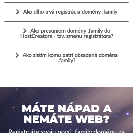
Ako dlho trvá registrácia domény .family
Ako presuniem domény .family do
HostCreators - tzv. zmenu registrátora?
Ako zistím komu patrí obsadená doména
.family?
MÁTE NÁPAD A
NEMÁTE WEB?
Registrujte svoju novú .family doménu za