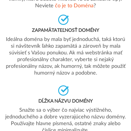
Neviete
čo je to Doména
?
ZAPAMÄTATEĽNOSŤ DOMÉNY
Ideálna doména by mala byť jednoduchá, taká ktorú
si návštevník ľahko zapamätá a zároveň by mala
súvisieť s Vašou ponukou. Ak má webstránka mať
profesionálny charakter, vyberte si nejaký
profesionálny názov, ak humorný, tak môžete použiť
humorný názov a podobne.
DĹŽKA NÁZVU DOMÉNY
Snažte sa o výber čo najviac výstižného,
jednoduchého a dobre vyzerajúceho názvu domény.
Používajte hlavne písmená, ostatné znaky alebo
číslice minimalizujte.