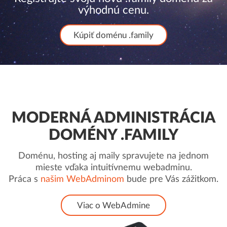
výhodnú cenu.
Kúpiť doménu .family
MODERNÁ ADMINISTRÁCIA
DOMÉNY .FAMILY
Doménu, hosting aj maily spravujete na jednom
mieste vďaka intuitívnemu webadminu.
Práca s
našim WebAdminom
bude pre Vás zážitkom.
Viac o WebAdmine