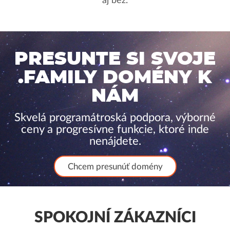
aj bez.
PRESUNTE SI SVOJE
.FAMILY DOMÉNY K
NÁM
Skvelá programátroská podpora, výborné
ceny a progresívne funkcie, ktoré inde
nenájdete.
Chcem presunúť domény
SPOKOJNÍ ZÁKAZNÍCI