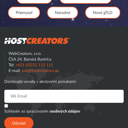
Priemysel
Národné
Nové gTLD
Hostcreator
WebCreators, s.r.o.
ČSA 24, Banská Bystrica
Tel:
+421 (0)222 112 111
E-mail:
info@hostcreators.sk
Dostávajte emaily s akciovými ponukami:
Súhlasím so spracovaním
osobných údajov
Odoslať