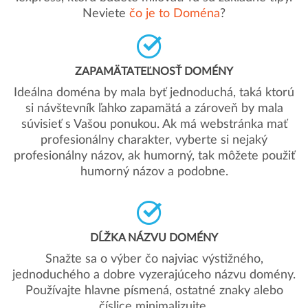
Neviete
čo je to Doména
?
ZAPAMÄTATEĽNOSŤ DOMÉNY
Ideálna doména by mala byť jednoduchá, taká ktorú
si návštevník ľahko zapamätá a zároveň by mala
súvisieť s Vašou ponukou. Ak má webstránka mať
profesionálny charakter, vyberte si nejaký
profesionálny názov, ak humorný, tak môžete použiť
humorný názov a podobne.
DĹŽKA NÁZVU DOMÉNY
Snažte sa o výber čo najviac výstižného,
jednoduchého a dobre vyzerajúceho názvu domény.
Používajte hlavne písmená, ostatné znaky alebo
číslice minimalizujte.