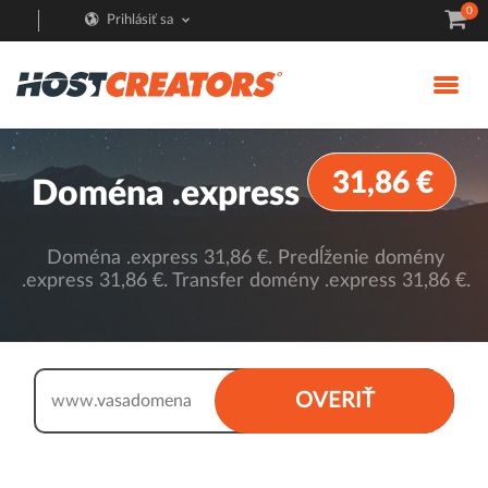
0
Prihlásiť sa
31,86 €
Doména .express
Doména .express 31,86 €. Predĺženie domény
.express 31,86 €. Transfer domény .express 31,86 €.
.express
OVERIŤ
www.