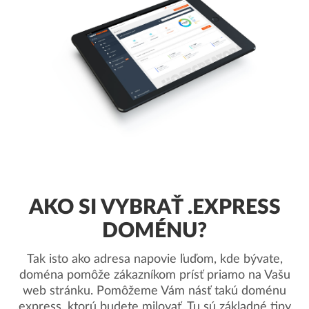
AKO SI VYBRAŤ .EXPRESS
DOMÉNU?
Tak isto ako adresa napovie ľuďom, kde bývate,
doména pomôže zákazníkom prísť priamo na Vašu
web stránku. Pomôžeme Vám násť takú doménu
.express, ktorú budete milovať. Tu sú základné tipy.