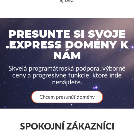
aj bez.
PRESUNTE SI SVOJE
.EXPRESS DOMÉNY K
NÁM
Skvelá programátroská podpora, výborné
ceny a progresívne funkcie, ktoré inde
nenájdete.
Chcem presunúť domény
SPOKOJNÍ ZÁKAZNÍCI