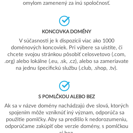
omylom zamenený za inú spoločnosť.
KONCOVKA DOMÉNY
V súčasnosti je k dispozícii viac ako 1000
doménových koncoviek. Pri výbere sa uistite, či
chcete svojou stránkou pôsobiť celosvetovo (.com,
.org) alebo lokálne (.eu, .sk, .cz), alebo sa zameriavate
na jednu špecifickú službu (.club, .shop, .tv).
S POMLČKOU ALEBO BEZ
Ak sa v názve domény nachádzajú dve slová, ktorých
spojením môže vzniknúť iný význam, odporúča sa
použitie pomlčky. Aby sa predišlo k nedorozumeniu,
odporúčame zakúpiť obe verzie domény, s pomlčkou