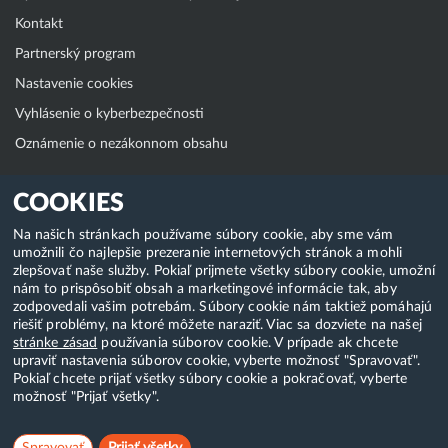
Kontakt
Partnerský program
Nastavenie cookies
Vyhlásenie o kyberbezpečnosti
Oznámenie o nezákonnom obsahu
Klientská zóna
COOKIES
WebAdmin
Na našich stránkach používame súbory cookie, aby sme vám
umožnili čo najlepšie prezeranie internetových stránok a mohli
WebMail
zlepšovať naše služby. Pokiaľ prijmete všetky súbory cookie, umožní
Zmena hesla (E-mail, FTP, SSH)
nám to prispôsobiť obsah a marketingové informácie tak, aby
zodpovedali vašim potrebám. Súbory cookie nám taktiež pomáhajú
Webhosting
riešiť problémy, na ktoré môžete naraziť. Viac sa dozviete na našej
stránke zásad
používania súborov cookie. V prípade ak chcete
Domény
upraviť nastavenia súborov cookie, vyberte možnosť "Spravovať".
Pokiaľ chcete prijať všetky súbory cookie a pokračovať, vyberte
možnosť "Prijať všetky".
Copyright & 2018-2026 HostCreators. Všetky práva vyhradené