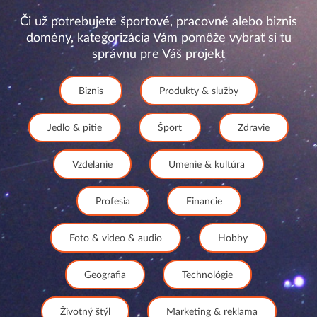
Či už potrebujete športové, pracovné alebo biznis
domény, kategorizácia Vám pomôže vybrať si tu
správnu pre Váš projekt
Biznis
Produkty & služby
Jedlo & pitie
Šport
Zdravie
Vzdelanie
Umenie & kultúra
Profesia
Financie
Foto & video & audio
Hobby
Geografia
Technológie
Životný štýl
Marketing & reklama