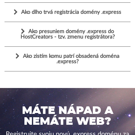
Ako dlho trvá registrácia domény .express
Ako presuniem domény .express do
HostCreators - tzv. zmenu registrátora?
Ako zistím komu patrí obsadená doména
.express?
MÁTE NÁPAD A
NEMÁTE WEB?
Registrujte svoju novú .express doménu za