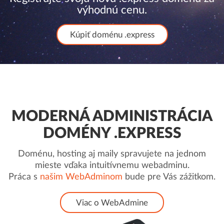
výhodnú cenu.
Kúpiť doménu .express
MODERNÁ ADMINISTRÁCIA
DOMÉNY .EXPRESS
Doménu, hosting aj maily spravujete na jednom
mieste vďaka intuitívnemu webadminu.
Práca s
našim WebAdminom
bude pre Vás zážitkom.
Viac o WebAdmine