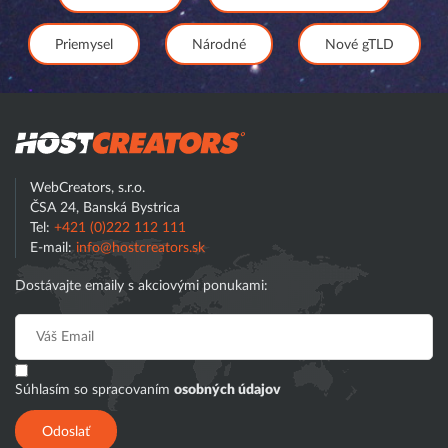
Priemysel
Národné
Nové gTLD
Hostcreator
WebCreators, s.r.o.
ČSA 24, Banská Bystrica
Tel:
+421 (0)222 112 111
E-mail:
info@hostcreators.sk
Dostávajte emaily s akciovými ponukami:
Súhlasím so spracovaním
osobných údajov
Odoslať