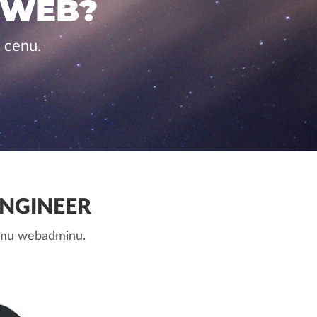
 WEB?
 cenu.
NGINEER
nemu webadminu.