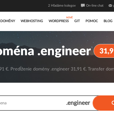
2
Hľadáme kolegov
On-line chat
DOMÉNY
WEBHOSTING
WORDPRESS
GIT
POMOC
BLOG
ména .engineer
31,9
1 €. Predĺženie domény .engineer 31,91 €. Transfer dom
.engineer