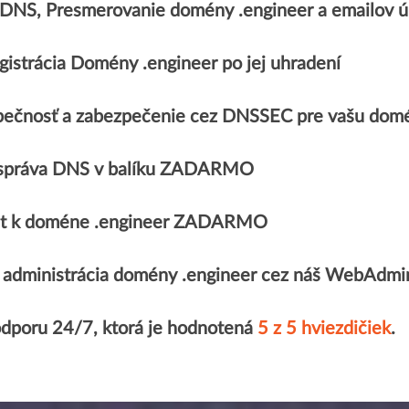
, DNS, Presmerovanie domény .engineer a emailo
gistrácia Domény .engineer po jej uhradení
ečnosť a zabezpečenie cez DNSSEC pre vašu domé
správa DNS v balíku ZADARMO
ikát k doméne .engineer ZADARMO
administrácia domény .engineer cez náš WebAdmi
odporu 24/7, ktorá je hodnotená
5 z 5 hviezdičiek
.