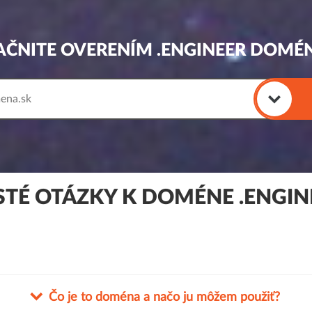
AČNITE OVERENÍM .ENGINEER DOMÉ
STÉ OTÁZKY K DOMÉNE .ENGIN
Čo je to doména a načo ju môžem použiť?