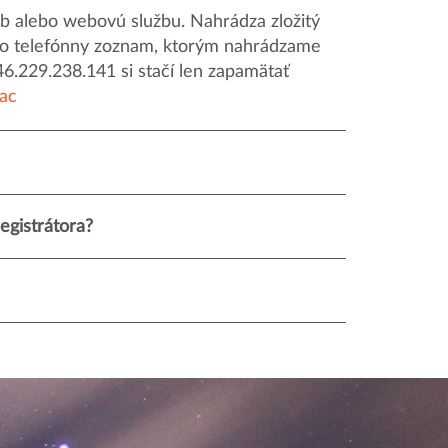
 alebo webovú službu. Nahrádza zložitý
o ako telefónny zoznam, ktorým nahrádzame
46.229.238.141 si stačí len zapamätať
iac
egistrátora?