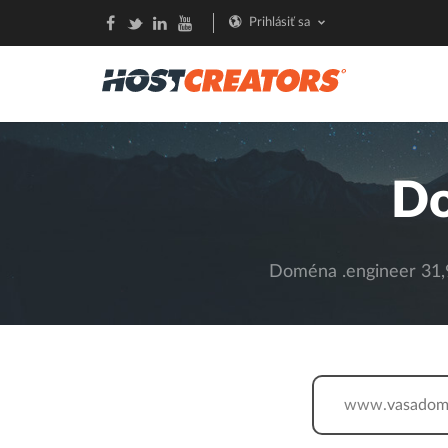
Prihlásiť sa
Do
Doména .engineer 31,9
www.