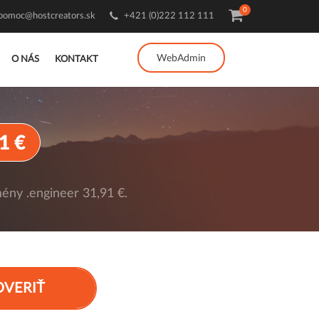
0
pomoc@hostcreators.sk
+421 (0)222 112 111
WebAdmin
O NÁS
KONTAKT
1 €
ény .engineer 31,91 €.
OVERIŤ