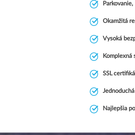
Parkovanie
Okamžitá re
Vysoká bezp
Komplexná 
SSL certif
Jednoduchá 
Najlepšia p