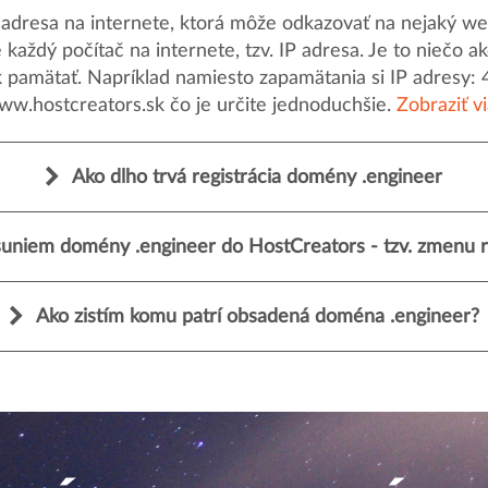
dresa na internete, ktorá môže odkazovať na nejaký web
uje každý počítač na internete, tzv. IP adresa. Je to nieč
k pamätať. Napríklad namiesto zapamätania si IP adresy: 
ww.hostcreators.sk čo je určite jednoduchšie.
Zobraziť v
Ako dlho trvá registrácia domény .engineer
uniem domény .engineer do HostCreators - tzv. zmenu r
Ako zistím komu patrí obsadená doména .engineer?