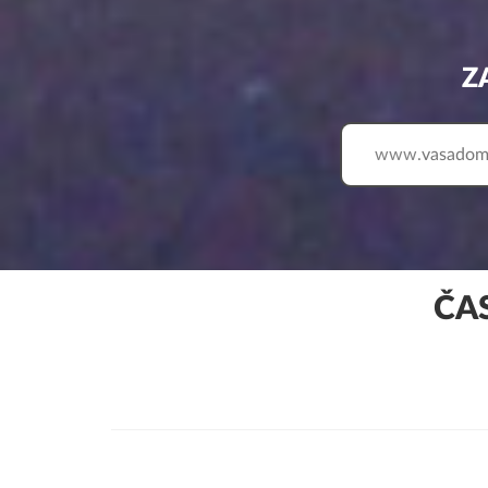
Z
www.
ČA