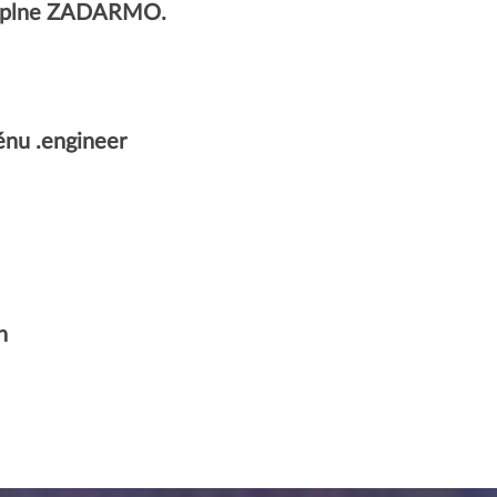
v úplne ZADARMO.
nu .engineer
n