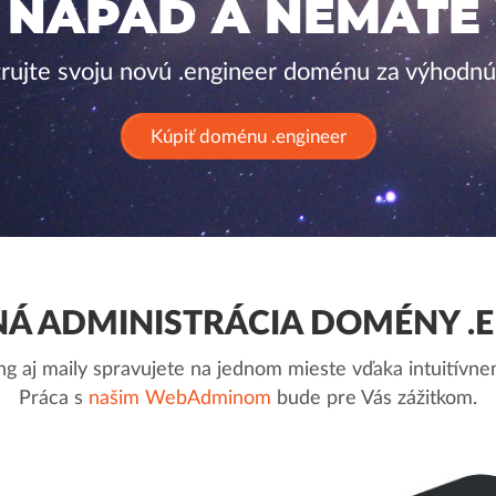
 NÁPAD A NEMÁTE
trujte svoju novú .engineer doménu za výhodnú
Kúpiť doménu .engineer
Á ADMINISTRÁCIA DOMÉNY .E
g aj maily spravujete na jednom mieste vďaka intuitív
Práca s
našim WebAdminom
bude pre Vás zážitkom.