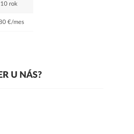
10 rok
80 €/mes
R U NÁS?