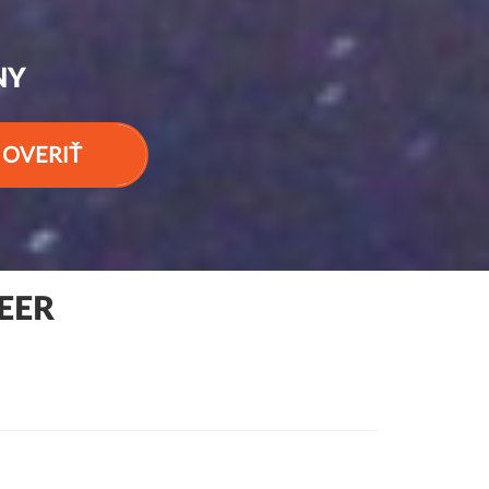
NY
OVERIŤ
EER