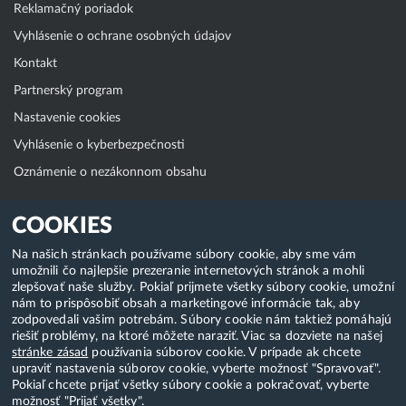
Reklamačný poriadok
Vyhlásenie o ochrane osobných údajov
Kontakt
Partnerský program
Nastavenie cookies
Vyhlásenie o kyberbezpečnosti
Oznámenie o nezákonnom obsahu
Klientská zóna
COOKIES
WebAdmin
Na našich stránkach používame súbory cookie, aby sme vám
umožnili čo najlepšie prezeranie internetových stránok a mohli
WebMail
zlepšovať naše služby. Pokiaľ prijmete všetky súbory cookie, umožní
Zmena hesla (E-mail, FTP, SSH)
nám to prispôsobiť obsah a marketingové informácie tak, aby
zodpovedali vašim potrebám. Súbory cookie nám taktiež pomáhajú
Webhosting
riešiť problémy, na ktoré môžete naraziť. Viac sa dozviete na našej
stránke zásad
používania súborov cookie. V prípade ak chcete
Domény
upraviť nastavenia súborov cookie, vyberte možnosť "Spravovať".
Pokiaľ chcete prijať všetky súbory cookie a pokračovať, vyberte
možnosť "Prijať všetky".