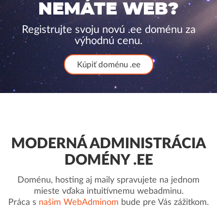
NEMÁTE WEB?
Registrujte svoju novú .ee doménu za
výhodnú cenu.
Kúpiť doménu .ee
MODERNÁ ADMINISTRÁCIA
DOMÉNY .EE
Doménu, hosting aj maily spravujete na jednom
mieste vďaka intuitívnemu webadminu.
Práca s
našim WebAdminom
bude pre Vás zážitkom.