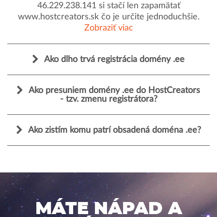
46.229.238.141 si stačí len zapamätať
www.hostcreators.sk čo je určite jednoduchšie.
Zobraziť viac
Ako dlho trvá registrácia domény .ee
Ako presuniem domény .ee do HostCreators
- tzv. zmenu registrátora?
Ako zistím komu patrí obsadená doména .ee?
MÁTE NÁPAD A