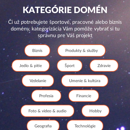
KATEGÓRIE DOMÉN
Či už potrebujete športové, pracovné alebo biznis
domény, kategorizácia Vám pomôže vybrať si tu
správnu pre Váš projekt
Biznis
Produkty & služby
Jedlo & pitie
Šport
Zdravie
Vzdelanie
Umenie & kultúra
Profesia
Financie
Foto & video & audio
Hobby
Geografia
Technológie