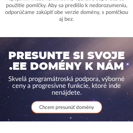
použitie pomlčky. Aby sa predišlo k nedorozumeniu,
odporúčame zakúpiť obe verzie domény, s pomlčkou
aj bez.
PRESUNTE SI SVOJE
.EE DOMÉNY K NÁM
Skvelá programátroská podpora, výborné
ceny a progresívne funkcie, ktoré inde
nenájdete.
Chcem presunúť domény