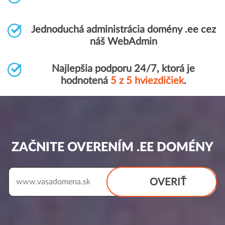
Jednoduchá administrácia domény .ee cez
náš WebAdmin
Najlepšia podporu 24/7, ktorá je
hodnotená
5 z 5 hviezdičiek
.
ZAČNITE OVERENÍM .EE DOMÉNY
OVERIŤ
www.