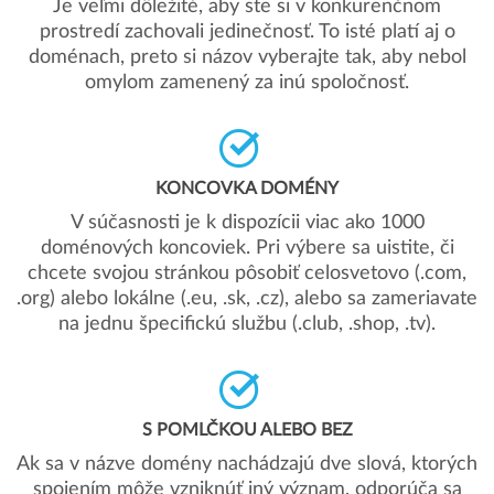
Je veľmi dôležité, aby ste si v konkurenčnom
prostredí zachovali jedinečnosť. To isté platí aj o
doménach, preto si názov vyberajte tak, aby nebol
omylom zamenený za inú spoločnosť.
KONCOVKA DOMÉNY
V súčasnosti je k dispozícii viac ako 1000
doménových koncoviek. Pri výbere sa uistite, či
chcete svojou stránkou pôsobiť celosvetovo (.com,
.org) alebo lokálne (.eu, .sk, .cz), alebo sa zameriavate
na jednu špecifickú službu (.club, .shop, .tv).
S POMLČKOU ALEBO BEZ
Ak sa v názve domény nachádzajú dve slová, ktorých
spojením môže vzniknúť iný význam, odporúča sa