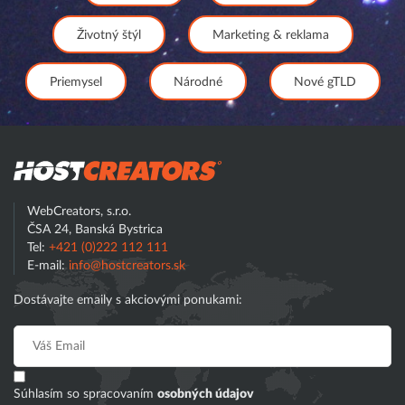
Životný štýl
Marketing & reklama
Priemysel
Národné
Nové gTLD
Hostcreator
WebCreators, s.r.o.
ČSA 24, Banská Bystrica
Tel:
+421 (0)222 112 111
E-mail:
info@hostcreators.sk
Dostávajte emaily s akciovými ponukami:
Súhlasím so spracovaním
osobných údajov