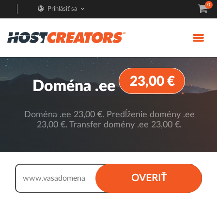
0
Prihlásiť sa
23,00 €
Doména .ee
Doména .ee 23,00 €. Predĺženie domény .ee
23,00 €. Transfer domény .ee 23,00 €.
.ee
OVERIŤ
www.