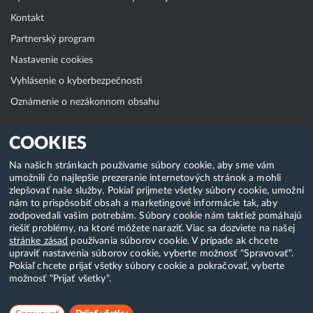
Kontakt
Partnerský program
Nastavenie cookies
Vyhlásenie o kyberbezpečnosti
Oznámenie o nezákonnom obsahu
Klientská zóna
COOKIES
WebAdmin
Na našich stránkach používame súbory cookie, aby sme vám
umožnili čo najlepšie prezeranie internetových stránok a mohli
WebMail
zlepšovať naše služby. Pokiaľ prijmete všetky súbory cookie, umožní
Zmena hesla (E-mail, FTP, SSH)
nám to prispôsobiť obsah a marketingové informácie tak, aby
zodpovedali vašim potrebám. Súbory cookie nám taktiež pomáhajú
Webhosting
riešiť problémy, na ktoré môžete naraziť. Viac sa dozviete na našej
stránke zásad
používania súborov cookie. V prípade ak chcete
Domény
upraviť nastavenia súborov cookie, vyberte možnosť "Spravovať".
Pokiaľ chcete prijať všetky súbory cookie a pokračovať, vyberte
možnosť "Prijať všetky".
Copyright & 2018-2026 HostCreators. Všetky práva vyhradené