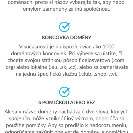
doménach, preto si názov vyberajte tak, aby nebol
omylom zamenený za inú spoločnosť.
KONCOVKA DOMÉNY
V súčasnosti je k dispozícii viac ako 1000
doménových koncoviek. Pri výbere sa uistite, či
chcete svojou stránkou pôsobiť celosvetovo (.com,
.org) alebo lokálne (.eu, .sk, .cz), alebo sa zameriavate
na jednu špecifickú službu (.club, .shop, .tv).
S POMLČKOU ALEBO BEZ
Ak sa v názve domény nachádzajú dve slová, ktorých
spojením môže vzniknúť iný význam, odporúča sa
použitie pomlčky. Aby sa predišlo k nedorozumeniu,
odporúčame zakúpiť obe verzie domény, s pomlčkou