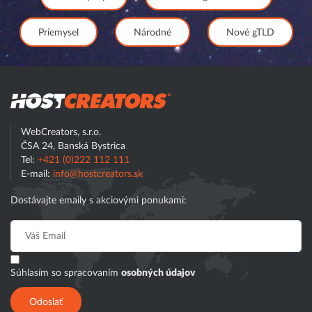
Priemysel
Národné
Nové gTLD
Hostcreator
WebCreators, s.r.o.
ČSA 24, Banská Bystrica
Tel:
+421 (0)222 112 111
E-mail:
info@hostcreators.sk
Dostávajte emaily s akciovými ponukami:
Súhlasím so spracovaním
osobných údajov
Odoslať