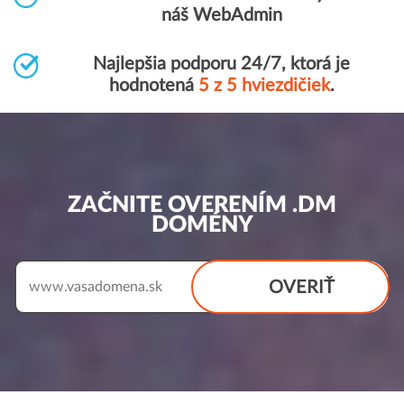
náš WebAdmin
Najlepšia podporu 24/7, ktorá je
hodnotená
5 z 5 hviezdičiek
.
ZAČNITE OVERENÍM .DM
DOMÉNY
OVERIŤ
www.