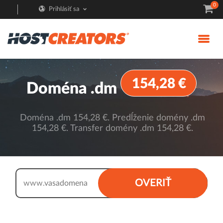
0
Prihlásiť sa
154,28 €
Doména .dm
Doména .dm 154,28 €. Predĺženie domény .dm
154,28 €. Transfer domény .dm 154,28 €.
.dm
OVERIŤ
www.