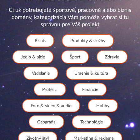
Či už potrebujete športové, pracovné alebo biznis
domény, kategorizácia Vám pomôže vybrať si tu
správnu pre Váš projekt
Biznis
Produkty & služby
Jedlo & pitie
Šport
Zdravie
Vzdelanie
Umenie & kultúra
Profesia
Financie
Foto & video & audio
Hobby
Geografia
Technológie
Životný štýl
Marketing & reklama