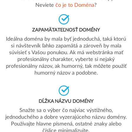
Neviete
čo je to Doména
?
ZAPAMÄTATEĽNOSŤ DOMÉNY
Ideálna doména by mala byť jednoduchá, taká ktorú
si návštevník ľahko zapamätá a zároveň by mala
súvisieť s Vašou ponukou. Ak má webstránka mať
profesionálny charakter, vyberte si nejaký
profesionálny názov, ak humorný, tak môžete použiť
humorný názov a podobne.
DĹŽKA NÁZVU DOMÉNY
Snažte sa o výber čo najviac výstižného,
jednoduchého a dobre vyzerajúceho názvu domény.
Používajte hlavne písmená, ostatné znaky alebo
číslice minimalizujte.