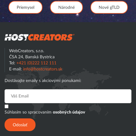
Priemysel
Národné
Nové gTLD
Hostcreator
WebCreators, s.r.o.
ČSA 24, Banská Bystrica
Tel:
+421 (0)222 112 111
E-mail:
info@hostcreators.sk
Dostávajte emaily s akciovými ponukami:
Súhlasím so spracovaním
osobných údajov
Odoslať