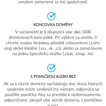
omylom zamenený za inú spoločnosť.
KONCOVKA DOMÉNY
V súčasnosti je k dispozícii viac ako 1000
doménových koncoviek. Pri výbere sa uistite, či
chcete svojou stránkou pôsobiť celosvetovo (.com,
.org) alebo lokálne (.eu, .sk, .cz), alebo sa zameriavate
na jednu špecifickú službu (.club, .shop, .tv).
S POMLČKOU ALEBO BEZ
Ak sa v názve domény nachádzajú dve slová, ktorých
spojením môže vzniknúť iný význam, odporúča sa
použitie pomlčky. Aby sa predišlo k nedorozumeniu,
odporúčame zakúpiť obe verzie domény, s pomlčkou
aj bez.