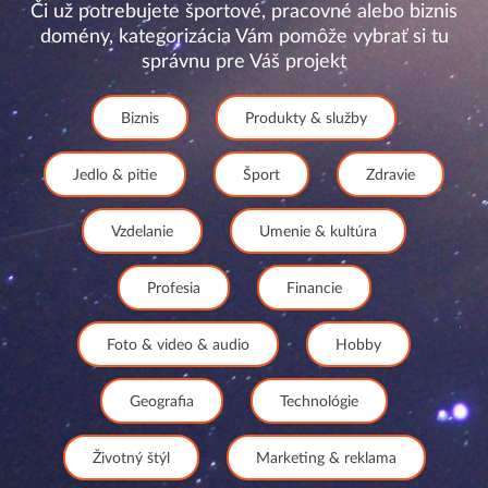
Či už potrebujete športové, pracovné alebo biznis
domény, kategorizácia Vám pomôže vybrať si tu
správnu pre Váš projekt
Biznis
Produkty & služby
Jedlo & pitie
Šport
Zdravie
Vzdelanie
Umenie & kultúra
Profesia
Financie
Foto & video & audio
Hobby
Geografia
Technológie
Životný štýl
Marketing & reklama