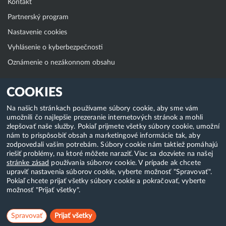
Kontakt
Partnerský program
Nastavenie cookies
Vyhlásenie o kyberbezpečnosti
Oznámenie o nezákonnom obsahu
Klientská zóna
COOKIES
WebAdmin
Na našich stránkach používame súbory cookie, aby sme vám
umožnili čo najlepšie prezeranie internetových stránok a mohli
WebMail
zlepšovať naše služby. Pokiaľ prijmete všetky súbory cookie, umožní
Zmena hesla (E-mail, FTP, SSH)
nám to prispôsobiť obsah a marketingové informácie tak, aby
zodpovedali vašim potrebám. Súbory cookie nám taktiež pomáhajú
Webhosting
riešiť problémy, na ktoré môžete naraziť. Viac sa dozviete na našej
stránke zásad
používania súborov cookie. V prípade ak chcete
Domény
upraviť nastavenia súborov cookie, vyberte možnosť "Spravovať".
Pokiaľ chcete prijať všetky súbory cookie a pokračovať, vyberte
možnosť "Prijať všetky".
Copyright & 2018-2026 HostCreators. Všetky práva vyhradené
Spravovať
Prijať všetky