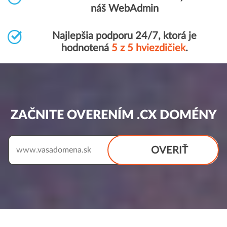
náš WebAdmin
Najlepšia podporu 24/7, ktorá je
hodnotená
5 z 5 hviezdičiek
.
ZAČNITE OVERENÍM .CX DOMÉNY
OVERIŤ
www.