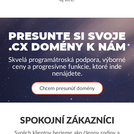
PRESUNTE SI SVOJE
.CX DOMÉNY K NÁM
Skvelá programátroská podpora, výborné
ceny a progresívne funkcie, ktoré inde
nenájdete.
Chcem presunúť domény
SPOKOJNÍ ZÁKAZNÍCI
Svojich klientov berieme ako členov rodiny a