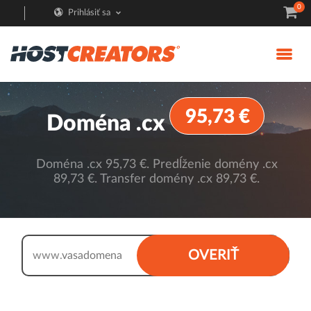
0
Prihlásiť sa
95,73 €
Doména .cx
Doména .cx 95,73 €. Predĺženie domény .cx
89,73 €. Transfer domény .cx 89,73 €.
.cx
OVERIŤ
www.