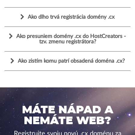
Ako dlho trvá registrácia domény .cx
Ako presuniem domény .cx do HostCreators -
tzv. zmenu registrátora?
Ako zistím komu patrí obsadená doména .cx?
MÁTE NÁPAD A
NEMÁTE WEB?
Registrujte svoju novú .cx doménu za