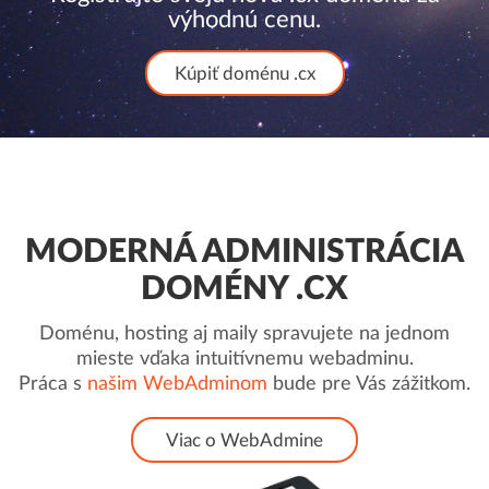
výhodnú cenu.
Kúpiť doménu .cx
MODERNÁ ADMINISTRÁCIA
DOMÉNY .CX
Doménu, hosting aj maily spravujete na jednom
mieste vďaka intuitívnemu webadminu.
Práca s
našim WebAdminom
bude pre Vás zážitkom.
Viac o WebAdmine