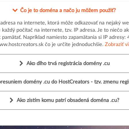
Čo je to doména a načo ju môžem použiť?
dresa na internete, ktorá môže odkazovať na nejaký web
uje každý počítač na internete, tzv. IP adresa. Je to nieč
k pamätať. Napríklad namiesto zapamätania si IP adresy: 
ww.hostcreators.sk čo je určite jednoduchšie.
Zobraziť v
Ako dlho trvá registrácia domény .cu
resuniem domény .cu do HostCreators - tzv. zmenu regi
Ako zistím komu patrí obsadená doména .cu?