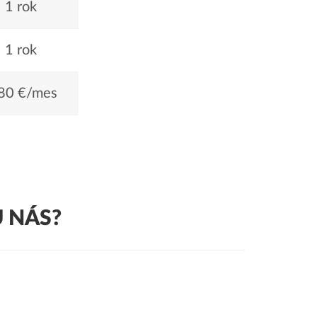
1 rok
1 rok
80 €/mes
 NÁS?