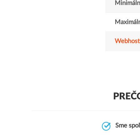
Minimáln
Maximáln
Webhost
PREČ
Sme spoľ