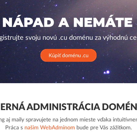
 NÁPAD A NEMÁTE
gistrujte svoju novú .cu doménu za výhodnú ce
Kúpiť doménu .cu
RNÁ ADMINISTRÁCIA DOMÉN
g aj maily spravujete na jednom mieste vďaka intuitív
Práca s
našim WebAdminom
bude pre Vás zážitkom.