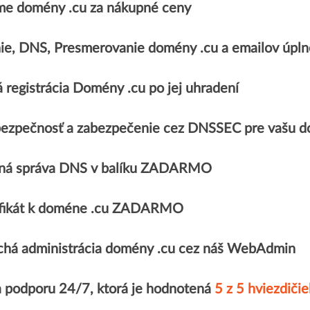
e domény .cu za nákupné ceny
ie, DNS, Presmerovanie domény .cu a emailov ú
 registrácia Domény .cu po jej uhradení
ezpečnosť a zabezpečenie cez DNSSEC pre vašu d
ná správa DNS v balíku ZADARMO
ifikát k doméne .cu ZADARMO
há administrácia domény .cu cez náš WebAdmin
a podporu 24/7, ktorá je hodnotená
5 z 5 hviezdičie