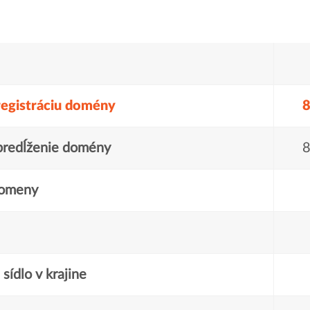
registráciu domény
8
predĺženie domény
8
domeny
sídlo v krajine