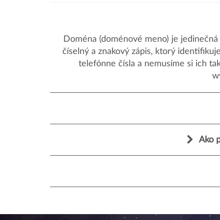
Doména (doménové meno) je jedinečná a
číselný a znakový zápis, ktorý identifik
telefónne čísla a nemusíme si ich ta
w
Ako p