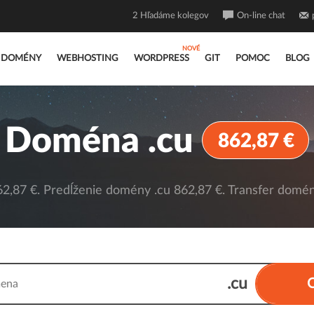
2
Hľadáme kolegov
On-line chat
DOMÉNY
WEBHOSTING
WORDPRESS
GIT
POMOC
BLOG
Doména .cu
862,87 €
,87 €. Predĺženie domény .cu 862,87 €. Transfer domén
.cu