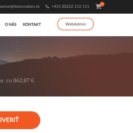
0
pomoc@hostcreators.sk
+421 (0)222 112 111
WebAdmin
O NÁS
KONTAKT
y .cu 862,87 €.
OVERIŤ