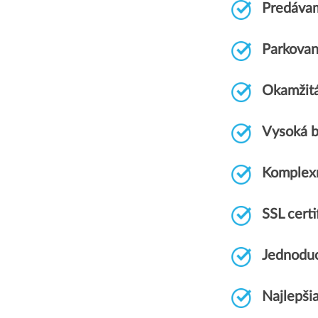
Predávam
Parkovan
Okamžitá
Vysoká b
Komplex
SSL cert
Jednoduc
Najlepši