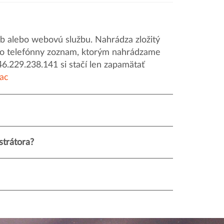
 alebo webovú službu. Nahrádza zložitý
o ako telefónny zoznam, ktorým nahrádzame
46.229.238.141 si stačí len zapamätať
iac
strátora?