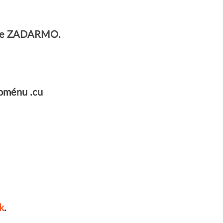
plne ZADARMO.
oménu .cu
k
.