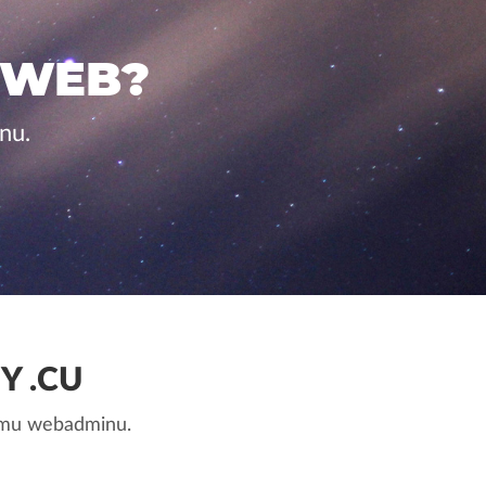
 WEB?
nu.
Y .CU
nemu webadminu.