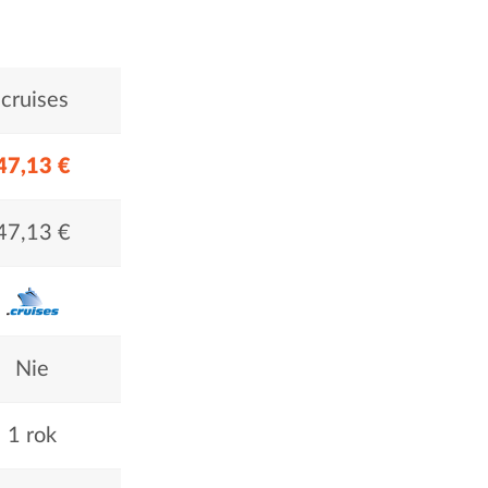
.cruises
47,13 €
47,13 €
Nie
1 rok