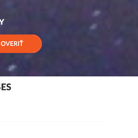
Y
OVERIŤ
SES