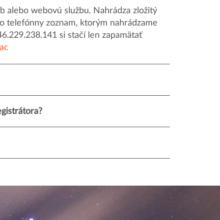
 alebo webovú službu. Nahrádza zložitý
o ako telefónny zoznam, ktorým nahrádzame
46.229.238.141 si stačí len zapamätať
iac
gistrátora?