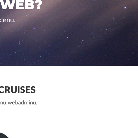
 WEB?
 cenu.
CRUISES
nemu webadminu.