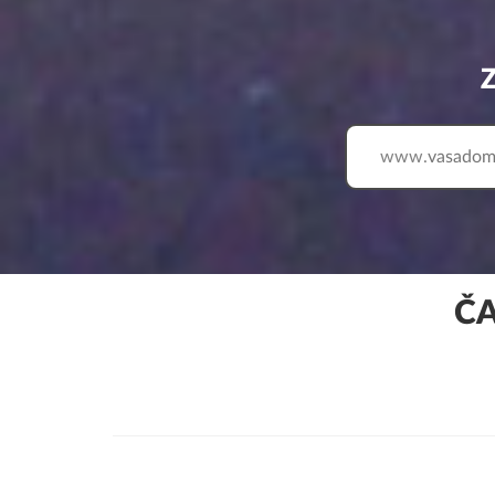
www.
ČA