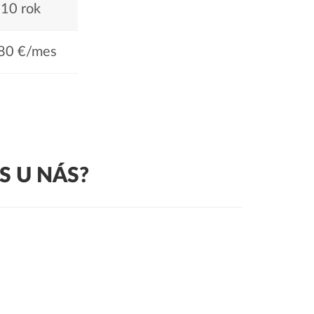
10 rok
80 €/mes
S U NÁS?