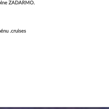
 úplne ZADARMO.
énu .cruises