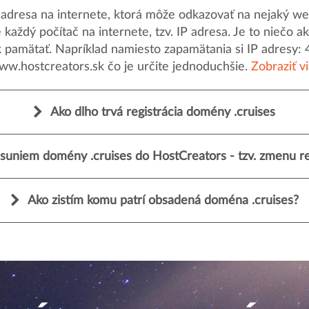
dresa na internete, ktorá môže odkazovať na nejaký web
uje každý počítač na internete, tzv. IP adresa. Je to nieč
k pamätať. Napríklad namiesto zapamätania si IP adresy: 
ww.hostcreators.sk čo je určite jednoduchšie.
Zobraziť v
Ako dlho trvá registrácia domény .cruises
suniem domény .cruises do HostCreators - tzv. zmenu re
Ako zistím komu patrí obsadená doména .cruises?