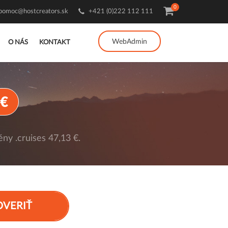
0
pomoc@hostcreators.sk
+421 (0)222 112 111
WebAdmin
O NÁS
KONTAKT
 €
ny .cruises 47,13 €.
OVERIŤ