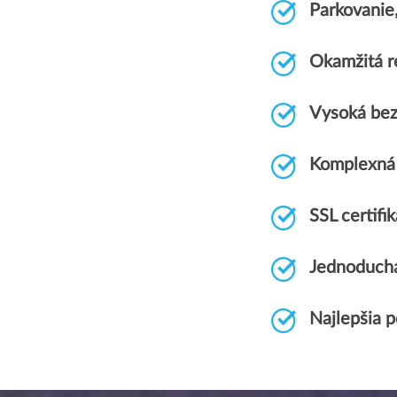
Parkovanie
Okamžitá re
Vysoká bez
Komplexná
SSL certif
Jednoduchá
Najlepšia 