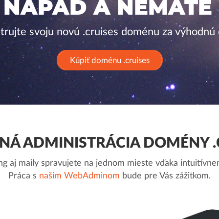
 NÁPAD A NEMÁTE
trujte svoju novú .cruises doménu za výhodnú
Kúpiť doménu .cruises
Á ADMINISTRÁCIA DOMÉNY .
g aj maily spravujete na jednom mieste vďaka intuitív
Práca s
našim WebAdminom
bude pre Vás zážitkom.