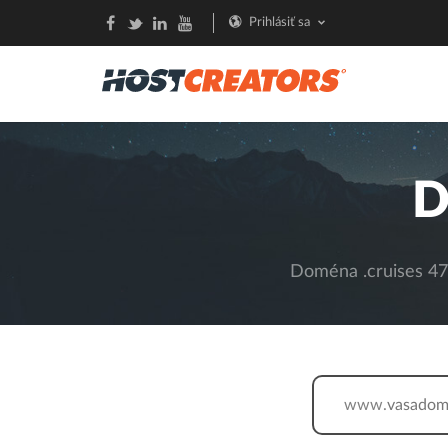
Prihlásiť sa
D
Doména .cruises 47,
www.