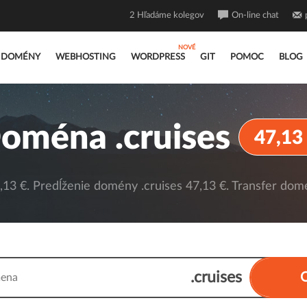
2
Hľadáme kolegov
On-line chat
DOMÉNY
WEBHOSTING
WORDPRESS
GIT
POMOC
BLOG
oména .cruises
47,13
13 €. Predĺženie domény .cruises 47,13 €. Transfer domé
.cruises