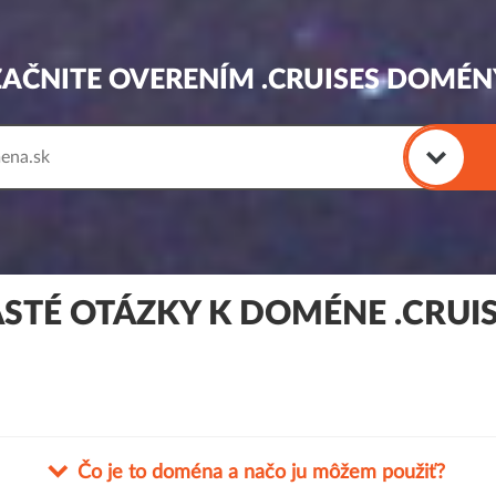
ZAČNITE OVERENÍM .CRUISES DOMÉN
STÉ OTÁZKY K DOMÉNE .CRUI
Čo je to doména a načo ju môžem použiť?