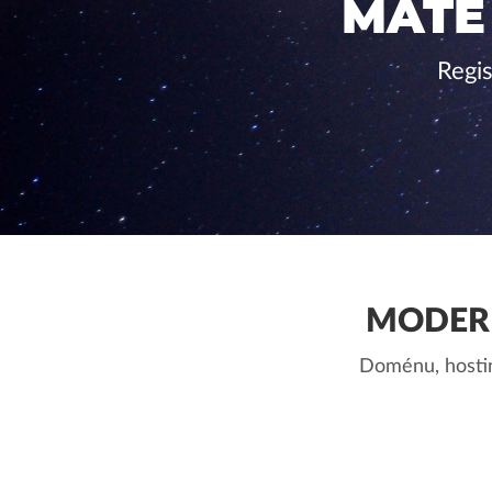
MÁTE
Regis
MODERN
Doménu, hostin