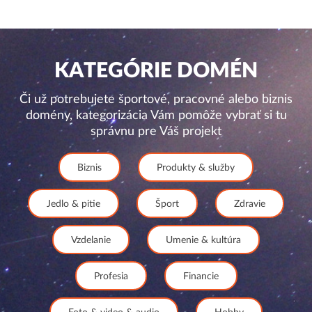
KATEGÓRIE DOMÉN
Či už potrebujete športové, pracovné alebo biznis
domény, kategorizácia Vám pomôže vybrať si tu
správnu pre Váš projekt
Biznis
Produkty & služby
Jedlo & pitie
Šport
Zdravie
Vzdelanie
Umenie & kultúra
Profesia
Financie