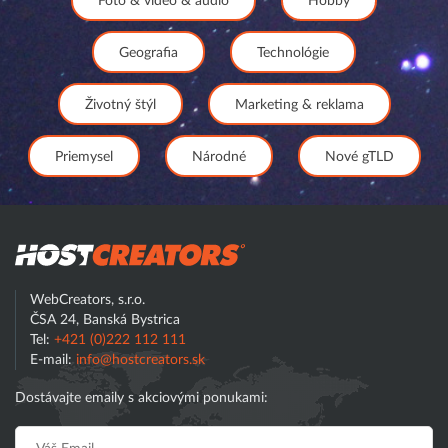
Foto & video & audio
Hobby
Geografia
Technológie
Životný štýl
Marketing & reklama
Priemysel
Národné
Nové gTLD
Hostcreator
WebCreators, s.r.o.
ČSA 24, Banská Bystrica
Tel:
+421 (0)222 112 111
E-mail:
info@hostcreators.sk
Dostávajte emaily s akciovými ponukami: