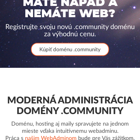
MÁTE NÁPAD A
NEMÁTE WEB?
Registrujte svoju novú .community doménu
za výhodnú cenu.
Kúpiť doménu .community
MODERNÁ ADMINISTRÁCIA
DOMÉNY .COMMUNITY
Doménu, hosting aj maily spravujete na jednom
mieste vďaka intuitívnemu webadminu.
Práca s
našim WebAdminom
bude pre Vás zážitkom.