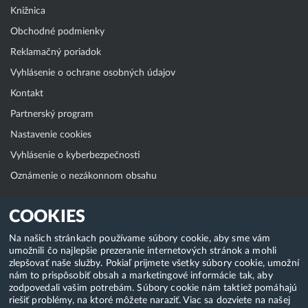
Knižnica
Obchodné podmienky
Reklamačný poriadok
Vyhlásenie o ochrane osobných údajov
Kontakt
Partnerský program
Nastavenie cookies
Vyhlásenie o kyberbezpečnosti
Oznámenie o nezákonnom obsahu
Klientská zóna
COOKIES
WebAdmin
Na našich stránkach používame súbory cookie, aby sme vám
umožnili čo najlepšie prezeranie internetových stránok a mohli
WebMail
zlepšovať naše služby. Pokiaľ prijmete všetky súbory cookie, umožní
Zmena hesla (E-mail, FTP, SSH)
nám to prispôsobiť obsah a marketingové informácie tak, aby
zodpovedali vašim potrebám. Súbory cookie nám taktiež pomáhajú
Webhosting
riešiť problémy, na ktoré môžete naraziť. Viac sa dozviete na našej