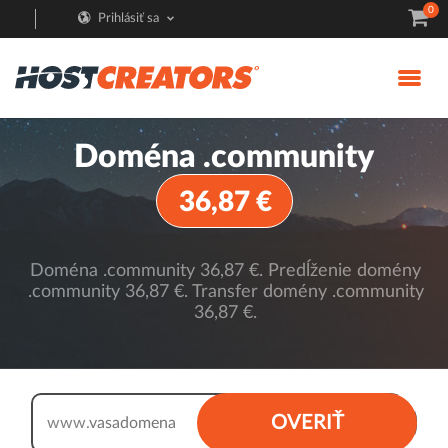
0
Prihlásiť sa
Doména .community
36,87 €
Doména .community 36,87 €. Predĺženie domény
.community 36,87 €. Transfer domény .community
36,87 €.
.community
OVERIŤ
www.