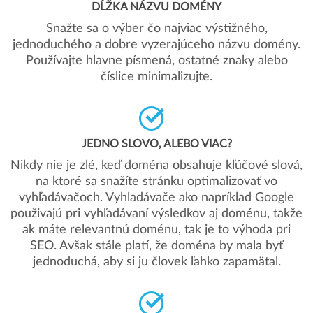
DĹŽKA NÁZVU DOMÉNY
Snažte sa o výber čo najviac výstižného,
jednoduchého a dobre vyzerajúceho názvu domény.
Používajte hlavne písmená, ostatné znaky alebo
číslice minimalizujte.
JEDNO SLOVO, ALEBO VIAC?
Nikdy nie je zlé, keď doména obsahuje kľúčové slová,
na ktoré sa snažíte stránku optimalizovať vo
vyhľadávačoch. Vyhladávače ako napríklad Google
použivajú pri vyhľadávaní výsledkov aj doménu, takže
ak máte relevantnú doménu, tak je to výhoda pri
SEO. Avšak stále platí, že doména by mala byť
jednoduchá, aby si ju človek ľahko zapamätal.