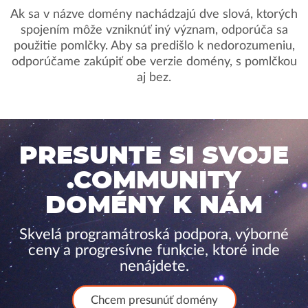
Ak sa v názve domény nachádzajú dve slová, ktorých
spojením môže vzniknúť iný význam, odporúča sa
použitie pomlčky. Aby sa predišlo k nedorozumeniu,
odporúčame zakúpiť obe verzie domény, s pomlčkou
aj bez.
PRESUNTE SI SVOJE
.COMMUNITY
DOMÉNY K NÁM
Skvelá programátroská podpora, výborné
ceny a progresívne funkcie, ktoré inde
nenájdete.
Chcem presunúť domény