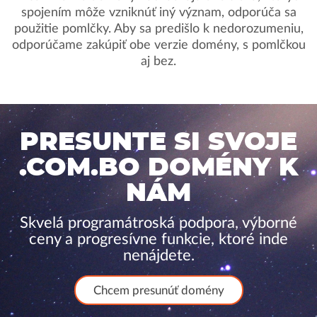
spojením môže vzniknúť iný význam, odporúča sa
použitie pomlčky. Aby sa predišlo k nedorozumeniu,
odporúčame zakúpiť obe verzie domény, s pomlčkou
aj bez.
PRESUNTE SI SVOJE
.COM.BO DOMÉNY K
NÁM
Skvelá programátroská podpora, výborné
ceny a progresívne funkcie, ktoré inde
nenájdete.
Chcem presunúť domény