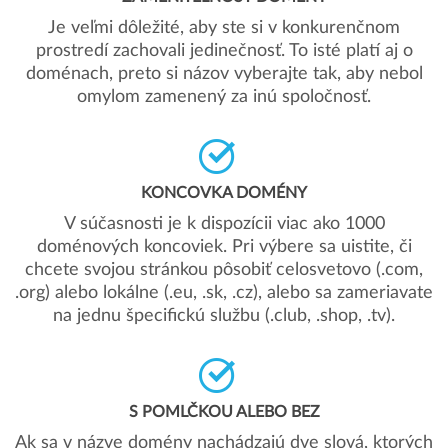
Je veľmi dôležité, aby ste si v konkurenčnom
prostredí zachovali jedinečnosť. To isté platí aj o
doménach, preto si názov vyberajte tak, aby nebol
omylom zamenený za inú spoločnosť.
KONCOVKA DOMÉNY
V súčasnosti je k dispozícii viac ako 1000
doménových koncoviek. Pri výbere sa uistite, či
chcete svojou stránkou pôsobiť celosvetovo (.com,
.org) alebo lokálne (.eu, .sk, .cz), alebo sa zameriavate
na jednu špecifickú službu (.club, .shop, .tv).
S POMLČKOU ALEBO BEZ
Ak sa v názve domény nachádzajú dve slová, ktorých