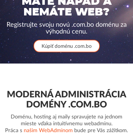
MÁTE NÁPAD A
NEMÁTE WEB?
Registrujte svoju novú .com.bo doménu za
výhodnú cenu.
Kúpiť doménu .com.bo
MODERNÁ ADMINISTRÁCIA
DOMÉNY .COM.BO
Doménu, hosting aj maily spravujete na jednom
mieste vďaka intuitívnemu webadminu.
Práca s
našim WebAdminom
bude pre Vás zážitkom.