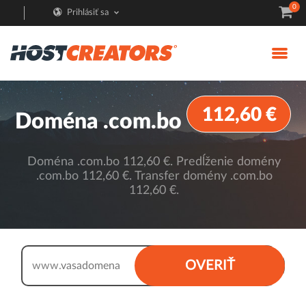
0
Prihlásiť sa
112,60 €
Doména .com.bo
Doména .com.bo 112,60 €. Predĺženie domény
.com.bo 112,60 €. Transfer domény .com.bo
112,60 €.
.com.bo
OVERIŤ
www.