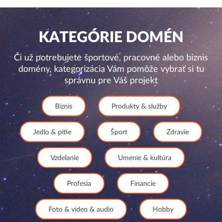
KATEGÓRIE DOMÉN
Či už potrebujete športové, pracovné alebo biznis
domény, kategorizácia Vám pomôže vybrať si tu
správnu pre Váš projekt
Biznis
Produkty & služby
Jedlo & pitie
Šport
Zdravie
Vzdelanie
Umenie & kultúra
Profesia
Financie
Foto & video & audio
Hobby