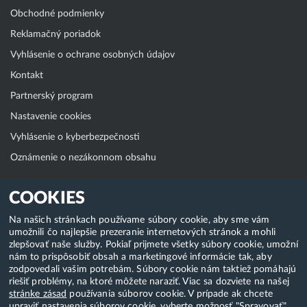
Obchodné podmienky
Reklamačný poriadok
Vyhlásenie o ochrane osobných údajov
Kontakt
Partnerský program
Nastavenie cookies
Vyhlásenie o kyberbezpečnosti
Oznámenie o nezákonnom obsahu
Klientská zóna
COOKIES
WebAdmin
Na našich stránkach používame súbory cookie, aby sme vám
umožnili čo najlepšie prezeranie internetových stránok a mohli
WebMail
zlepšovať naše služby. Pokiaľ prijmete všetky súbory cookie, umožní
Zmena hesla (E-mail, FTP, SSH)
nám to prispôsobiť obsah a marketingové informácie tak, aby
zodpovedali vašim potrebám. Súbory cookie nám taktiež pomáhajú
Webhosting
riešiť problémy, na ktoré môžete naraziť. Viac sa dozviete na našej
stránke zásad
používania súborov cookie. V prípade ak chcete
Domény
upraviť nastavenia súborov cookie, vyberte možnosť "Spravovať".