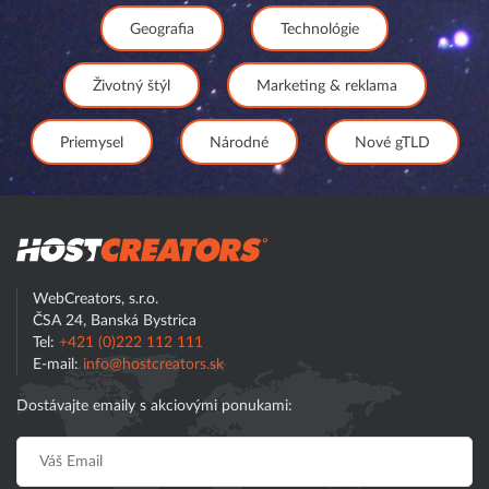
Geografia
Technológie
Životný štýl
Marketing & reklama
Priemysel
Národné
Nové gTLD
Hostcreator
WebCreators, s.r.o.
ČSA 24, Banská Bystrica
Tel:
+421 (0)222 112 111
E-mail:
info@hostcreators.sk
Dostávajte emaily s akciovými ponukami: