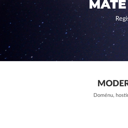
MÁTE
Regi
MODER
Doménu, hostin