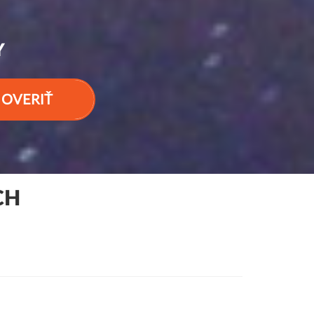
Y
OVERIŤ
CH