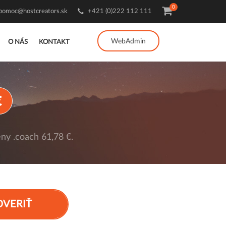
0
pomoc@hostcreators.sk
+421 (0)222 112 111
WebAdmin
O NÁS
KONTAKT
€
ny .coach 61,78 €.
OVERIŤ