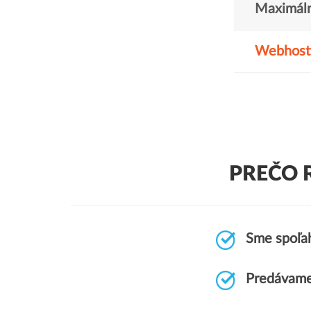
Maximáln
Webhost
PREČO 
Sme spoľah
Predávame