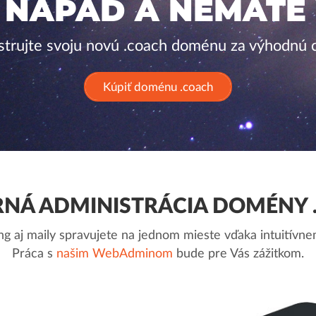
 NÁPAD A NEMÁTE
strujte svoju novú .coach doménu za výhodnú 
Kúpiť doménu .coach
NÁ ADMINISTRÁCIA DOMÉNY 
g aj maily spravujete na jednom mieste vďaka intuitív
Práca s
našim WebAdminom
bude pre Vás zážitkom.