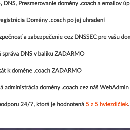
e, DNS, Presmerovanie domény .coach a emailov 
egistrácia Domény .coach po jej uhradení
zpečnosť a zabezpečenie cez DNSSEC pre vašu do
 správa DNS v balíku ZADARMO
fikát k doméne .coach ZADARMO
á administrácia domény .coach cez náš WebAdmin
podporu 24/7, ktorá je hodnotená
5 z 5 hviezdičiek
.