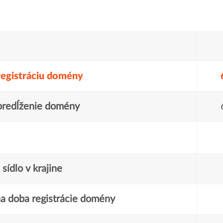
registráciu domény
predĺženie domény
sídlo v krajine
a doba registrácie domény