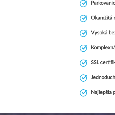
Parkovani
Okamžitá r
Vysoká be
Komplexná
SSL certi
Jednoduch
Najlepšia 