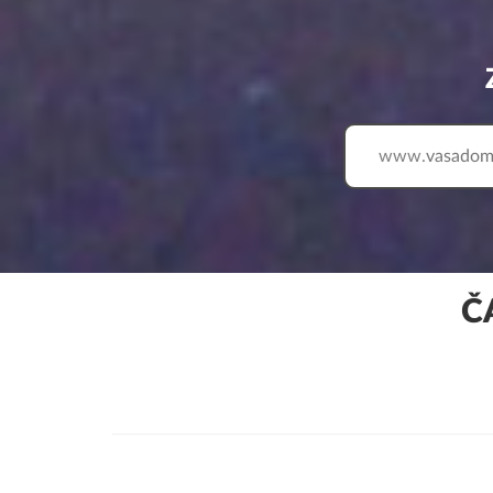
www.
Č