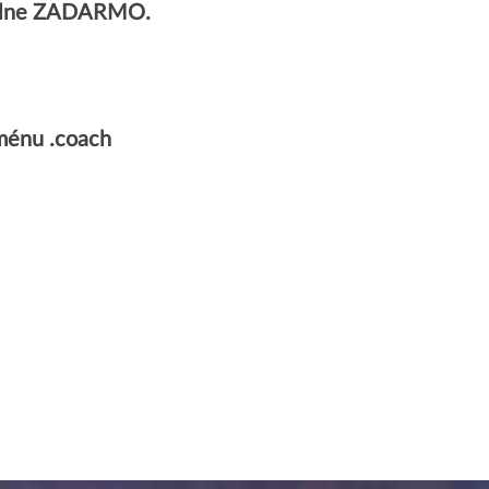
úplne ZADARMO.
ménu .coach