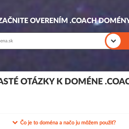
ZAČNITE OVERENÍM .COACH DOMÉN
ASTÉ OTÁZKY K DOMÉNE .COA
Čo je to doména a načo ju môžem použiť?