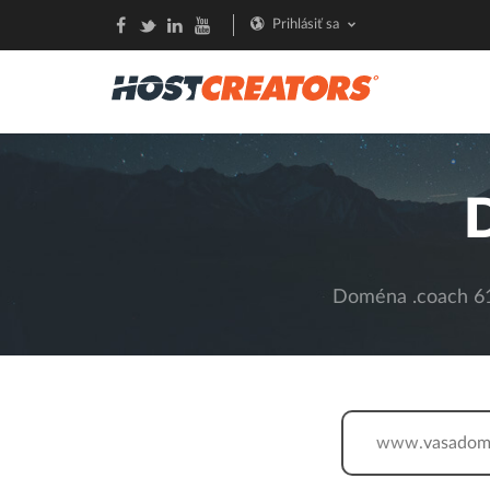
Prihlásiť sa
Doména .coach 61,
www.