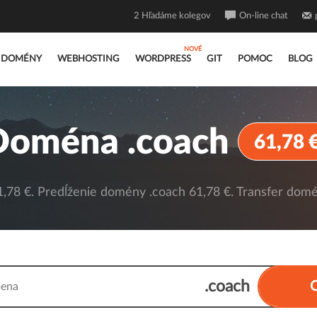
2
Hľadáme kolegov
On-line chat
DOMÉNY
WEBHOSTING
WORDPRESS
GIT
POMOC
BLOG
Doména .coach
61,78 
78 €. Predĺženie domény .coach 61,78 €. Transfer domé
.coach