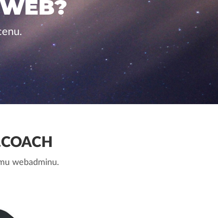
 WEB?
cenu.
.COACH
nemu webadminu.