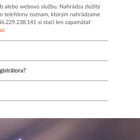
 alebo webovú službu. Nahrádza zložitý
o ako telefónny zoznam, ktorým nahrádzame
46.229.238.141 si stačí len zapamätať
iac
istrátora?