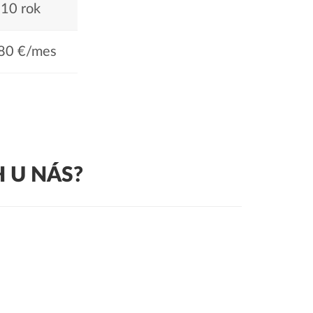
10 rok
80 €/mes
 U NÁS?