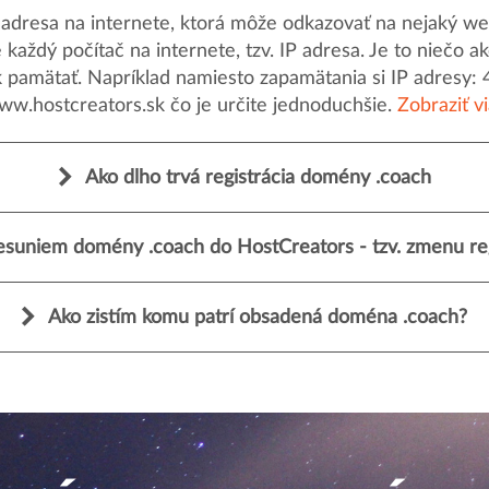
dresa na internete, ktorá môže odkazovať na nejaký web
uje každý počítač na internete, tzv. IP adresa. Je to nieč
k pamätať. Napríklad namiesto zapamätania si IP adresy: 
ww.hostcreators.sk čo je určite jednoduchšie.
Zobraziť v
Ako dlho trvá registrácia domény .coach
esuniem domény .coach do HostCreators - tzv. zmenu reg
Ako zistím komu patrí obsadená doména .coach?