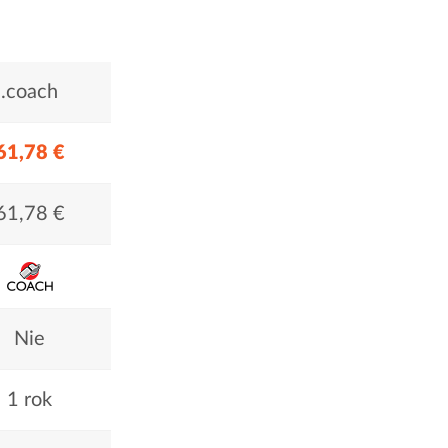
.coach
61,78 €
61,78 €
Nie
1 rok