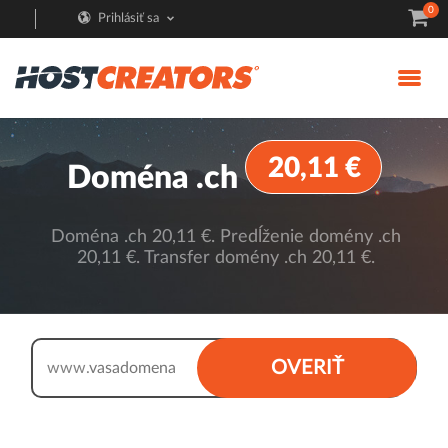
0
Prihlásiť sa
20,11 €
Doména .ch
Doména .ch 20,11 €. Predĺženie domény .ch
20,11 €. Transfer domény .ch 20,11 €.
.ch
OVERIŤ
www.