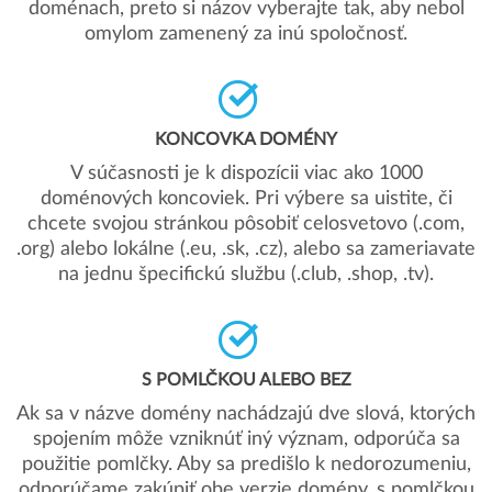
doménach, preto si názov vyberajte tak, aby nebol
omylom zamenený za inú spoločnosť.
KONCOVKA DOMÉNY
V súčasnosti je k dispozícii viac ako 1000
doménových koncoviek. Pri výbere sa uistite, či
chcete svojou stránkou pôsobiť celosvetovo (.com,
.org) alebo lokálne (.eu, .sk, .cz), alebo sa zameriavate
na jednu špecifickú službu (.club, .shop, .tv).
S POMLČKOU ALEBO BEZ
Ak sa v názve domény nachádzajú dve slová, ktorých
spojením môže vzniknúť iný význam, odporúča sa
použitie pomlčky. Aby sa predišlo k nedorozumeniu,
odporúčame zakúpiť obe verzie domény, s pomlčkou