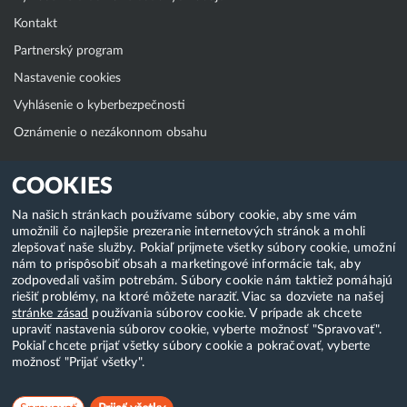
Kontakt
Partnerský program
Nastavenie cookies
Vyhlásenie o kyberbezpečnosti
Oznámenie o nezákonnom obsahu
Klientská zóna
COOKIES
WebAdmin
Na našich stránkach používame súbory cookie, aby sme vám
umožnili čo najlepšie prezeranie internetových stránok a mohli
WebMail
zlepšovať naše služby. Pokiaľ prijmete všetky súbory cookie, umožní
Zmena hesla (E-mail, FTP, SSH)
nám to prispôsobiť obsah a marketingové informácie tak, aby
zodpovedali vašim potrebám. Súbory cookie nám taktiež pomáhajú
Webhosting
riešiť problémy, na ktoré môžete naraziť. Viac sa dozviete na našej
stránke zásad
používania súborov cookie. V prípade ak chcete
Domény
upraviť nastavenia súborov cookie, vyberte možnosť "Spravovať".
Pokiaľ chcete prijať všetky súbory cookie a pokračovať, vyberte
možnosť "Prijať všetky".
Copyright & 2018-2026 HostCreators. Všetky práva vyhradené