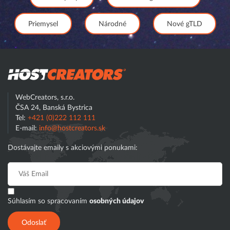
Priemysel
Národné
Nové gTLD
Hostcreator
WebCreators, s.r.o.
ČSA 24, Banská Bystrica
Tel:
+421 (0)222 112 111
E-mail:
info@hostcreators.sk
Dostávajte emaily s akciovými ponukami:
Súhlasím so spracovaním
osobných údajov
Odoslať