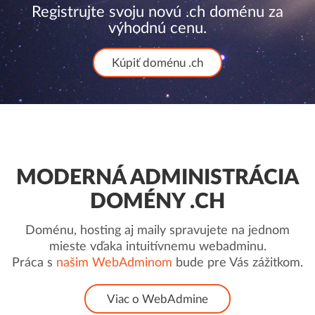
Registrujte svoju novú .ch doménu za
výhodnú cenu.
Kúpiť doménu .ch
MODERNÁ ADMINISTRÁCIA
DOMÉNY .CH
Doménu, hosting aj maily spravujete na jednom
mieste vďaka intuitívnemu webadminu.
Práca s
našim WebAdminom
bude pre Vás zážitkom.
Viac o WebAdmine