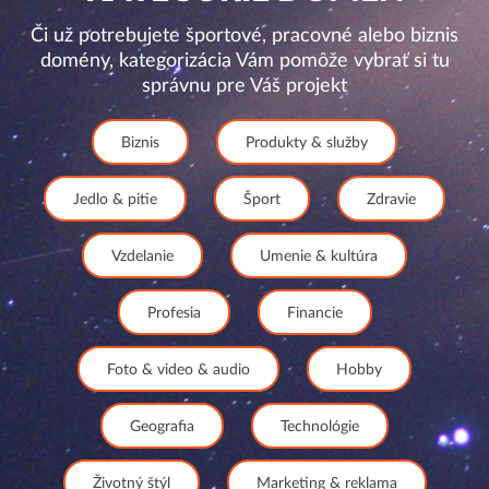
Či už potrebujete športové, pracovné alebo biznis
domény, kategorizácia Vám pomôže vybrať si tu
správnu pre Váš projekt
Biznis
Produkty & služby
Jedlo & pitie
Šport
Zdravie
Vzdelanie
Umenie & kultúra
Profesia
Financie
Foto & video & audio
Hobby
Geografia
Technológie
Životný štýl
Marketing & reklama