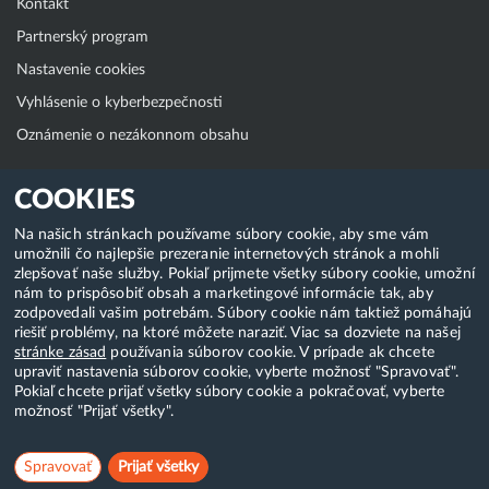
Kontakt
Partnerský program
Nastavenie cookies
Vyhlásenie o kyberbezpečnosti
Oznámenie o nezákonnom obsahu
Klientská zóna
COOKIES
WebAdmin
Na našich stránkach používame súbory cookie, aby sme vám
umožnili čo najlepšie prezeranie internetových stránok a mohli
WebMail
zlepšovať naše služby. Pokiaľ prijmete všetky súbory cookie, umožní
Zmena hesla (E-mail, FTP, SSH)
nám to prispôsobiť obsah a marketingové informácie tak, aby
zodpovedali vašim potrebám. Súbory cookie nám taktiež pomáhajú
Webhosting
riešiť problémy, na ktoré môžete naraziť. Viac sa dozviete na našej
stránke zásad
používania súborov cookie. V prípade ak chcete
Domény
upraviť nastavenia súborov cookie, vyberte možnosť "Spravovať".
Pokiaľ chcete prijať všetky súbory cookie a pokračovať, vyberte
možnosť "Prijať všetky".
Copyright & 2018-2026 HostCreators. Všetky práva vyhradené
Spravovať
Prijať všetky