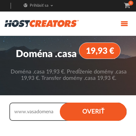
0
Prihlásiť sa
19,93 €
Doména .casa
Doména .casa 19,93 €. Predĺženie domény .casa
19,93 €. Transfer domény .casa 19,93 €.
.casa
OVERIŤ
www.