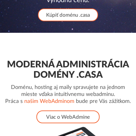
Kúpiť doménu .casa
MODERNÁ ADMINISTRÁCIA
DOMÉNY .CASA
Doménu, hosting aj maily spravujete na jednom
mieste vďaka intuitívnemu webadminu.
Práca s
našim WebAdminom
bude pre Vás zážitkom.
Viac o WebAdmine