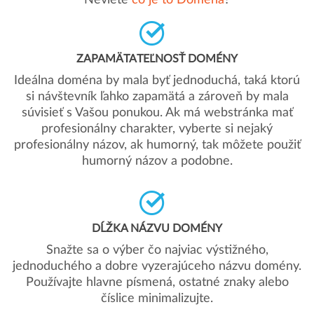
Neviete
čo je to Doména
?
ZAPAMÄTATEĽNOSŤ DOMÉNY
Ideálna doména by mala byť jednoduchá, taká ktorú
si návštevník ľahko zapamätá a zároveň by mala
súvisieť s Vašou ponukou. Ak má webstránka mať
profesionálny charakter, vyberte si nejaký
profesionálny názov, ak humorný, tak môžete použiť
humorný názov a podobne.
DĹŽKA NÁZVU DOMÉNY
Snažte sa o výber čo najviac výstižného,
jednoduchého a dobre vyzerajúceho názvu domény.
Používajte hlavne písmená, ostatné znaky alebo
číslice minimalizujte.