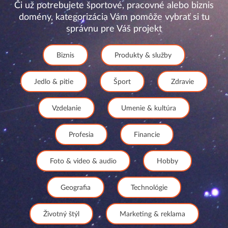
Či už potrebujete športové, pracovné alebo biznis
domény, kategorizácia Vám pomôže vybrať si tu
správnu pre Váš projekt
Biznis
Produkty & služby
Jedlo & pitie
Šport
Zdravie
Vzdelanie
Umenie & kultúra
Profesia
Financie
Foto & video & audio
Hobby
Geografia
Technológie
Životný štýl
Marketing & reklama