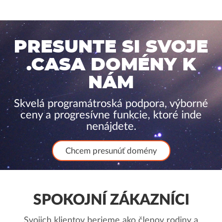
PRESUNTE SI SVOJE
.CASA DOMÉNY K
NÁM
Skvelá programátroská podpora, výborné
ceny a progresívne funkcie, ktoré inde
nenájdete.
Chcem presunúť domény
SPOKOJNÍ ZÁKAZNÍCI
Svojich klientov berieme ako členov rodiny a