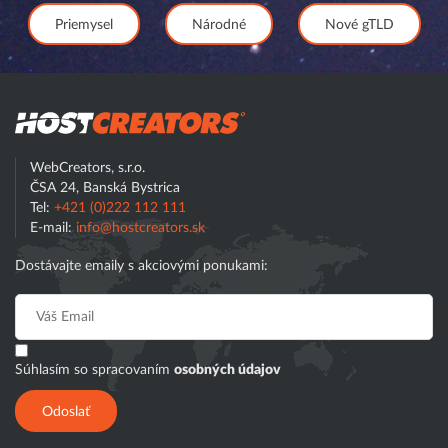
Priemysel
Národné
Nové gTLD
Hostcreator
WebCreators, s.r.o.
ČSA 24, Banská Bystrica
Tel:
+421 (0)222 112 111
E-mail:
info@hostcreators.sk
Dostávajte emaily s akciovými ponukami:
Súhlasím so spracovaním
osobných údajov
Odoslať