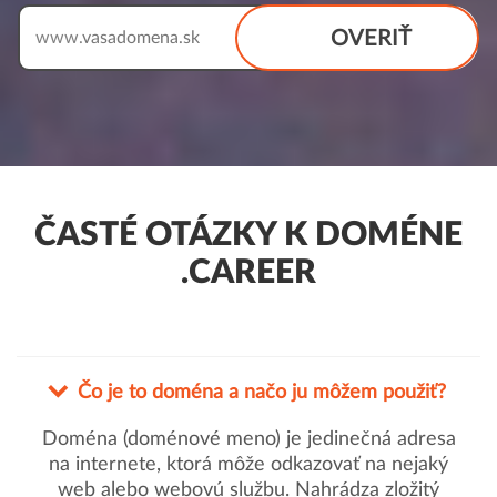
OVERIŤ
www.
ČASTÉ OTÁZKY K DOMÉNE
.CAREER
Čo je to doména a načo ju môžem použiť?
Doména (doménové meno) je jedinečná adresa
na internete, ktorá môže odkazovať na nejaký
web alebo webovú službu. Nahrádza zložitý