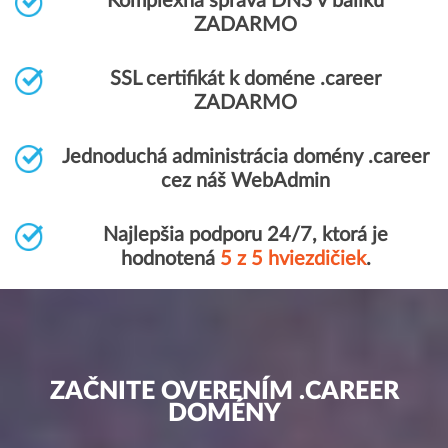
Komplexná správa DNS v balíku
ZADARMO
SSL certifikát k doméne .career
ZADARMO
Jednoduchá administrácia domény .career
cez náš WebAdmin
Najlepšia podporu 24/7, ktorá je
hodnotená
5 z 5 hviezdičiek
.
ZAČNITE OVERENÍM .CAREER
DOMÉNY