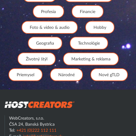
Profesia
Financie
Foto & video & audio
Hobby
Geografia
Technológie
Životný štýl
Marketing & reklama
Priemysel
Národné
Nové gTLD
Hostcreator
WebCreators, s.r.o.
ČSA 24, Banská Bystrica
Tel:
+421 (0)222 112 111