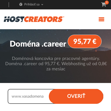
0
Prihlásiť sa
95,77 €
Doména .career
Doménová koncovka pre pracovné agentúry.
Doména .career od 95,77 €. Webhosting už od 0,8€
za mesiac
.career
OVERIŤ
www.