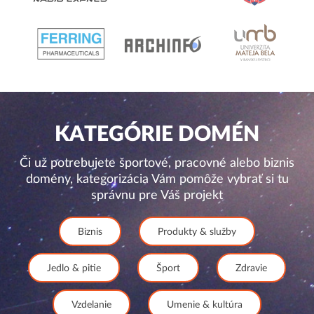
KATEGÓRIE DOMÉN
Či už potrebujete športové, pracovné alebo biznis
domény, kategorizácia Vám pomôže vybrať si tu
správnu pre Váš projekt
Biznis
Produkty & služby
Jedlo & pitie
Šport
Zdravie
Vzdelanie
Umenie & kultúra