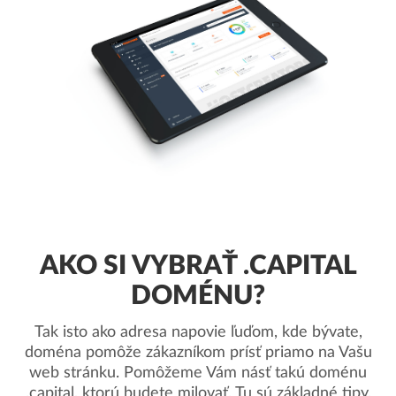
AKO SI VYBRAŤ .CAPITAL
DOMÉNU?
Tak isto ako adresa napovie ľuďom, kde bývate,
doména pomôže zákazníkom prísť priamo na Vašu
web stránku. Pomôžeme Vám násť takú doménu
.capital, ktorú budete milovať. Tu sú základné tipy.