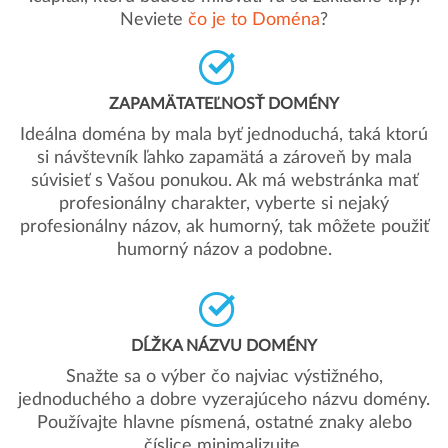
Neviete
čo je to Doména
?
ZAPAMÄTATEĽNOSŤ DOMÉNY
Ideálna doména by mala byť jednoduchá, taká ktorú
si návštevník ľahko zapamätá a zároveň by mala
súvisieť s Vašou ponukou. Ak má webstránka mať
profesionálny charakter, vyberte si nejaký
profesionálny názov, ak humorný, tak môžete použiť
humorný názov a podobne.
DĹŽKA NÁZVU DOMÉNY
Snažte sa o výber čo najviac výstižného,
jednoduchého a dobre vyzerajúceho názvu domény.
Používajte hlavne písmená, ostatné znaky alebo
číslice minimalizujte.