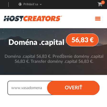
0
Prihlásiť sa
56,83 €
Doména .capital
Doména .capital 56,83 €. Predĺženie domény .capital
56,83 €. Transfer domény .capital 56,83 €.
.capital
OVERIŤ
www.