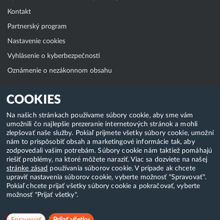
Kontakt
Partnerský program
Nastavenie cookies
Vyhlásenie o kyberbezpečnosti
Oznámenie o nezákonnom obsahu
Klientská zóna
COOKIES
WebAdmin
Na našich stránkach používame súbory cookie, aby sme vám
umožnili čo najlepšie prezeranie internetových stránok a mohli
WebMail
zlepšovať naše služby. Pokiaľ prijmete všetky súbory cookie, umožní
Zmena hesla (E-mail, FTP, SSH)
nám to prispôsobiť obsah a marketingové informácie tak, aby
zodpovedali vašim potrebám. Súbory cookie nám taktiež pomáhajú
Webhosting
riešiť problémy, na ktoré môžete naraziť. Viac sa dozviete na našej
stránke zásad
používania súborov cookie. V prípade ak chcete
Domény
upraviť nastavenia súborov cookie, vyberte možnosť "Spravovať".
Pokiaľ chcete prijať všetky súbory cookie a pokračovať, vyberte
možnosť "Prijať všetky".
Copyright & 2018-2026 HostCreators. Všetky práva vyhradené