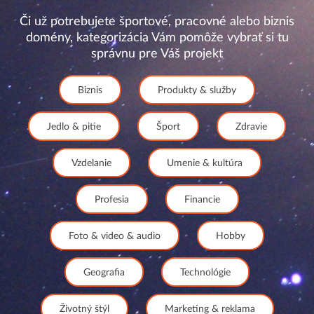
Či už potrebujete športové, pracovné alebo biznis
domény, kategorizácia Vám pomôže vybrať si tu
správnu pre Váš projekt
Biznis
Produkty & služby
Jedlo & pitie
Šport
Zdravie
Vzdelanie
Umenie & kultúra
Profesia
Financie
Foto & video & audio
Hobby
Geografia
Technológie
Životný štýl
Marketing & reklama