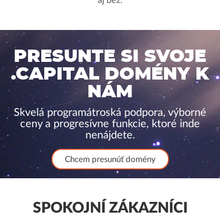
aj bez.
PRESUNTE SI SVOJE
.CAPITAL DOMÉNY K
NÁM
Skvelá programátroská podpora, výborné
ceny a progresívne funkcie, ktoré inde
nenájdete.
Chcem presunúť domény
SPOKOJNÍ ZÁKAZNÍCI