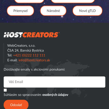
Priemysel
Národné
Nové gTLD
Hostcreator
WebCreators, s.r.o.
ČSA 24, Banská Bystrica
Tel:
+421 (0)222 112 111
E-mail:
info@hostcreators.sk
Dostávajte emaily s akciovými ponukami:
Súhlasím so spracovaním
osobných údajov
Odoslať