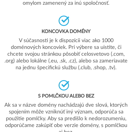
omylom zamenený za inú spoločnosť.
KONCOVKA DOMÉNY
V súčasnosti je k dispozícii viac ako 1000
doménových koncoviek. Pri výbere sa uistite, či
chcete svojou stránkou pôsobiť celosvetovo (.com,
.org) alebo lokálne (.eu, .sk, .cz), alebo sa zameriavate
na jednu špecifickú službu (.club, .shop, .tv).
S POMLČKOU ALEBO BEZ
Ak sa v názve domény nachádzajú dve slová, ktorých
spojením môže vzniknúť iný význam, odporúča sa
použitie pomlčky. Aby sa predišlo k nedorozumeniu,
odporúčame zakúpiť obe verzie domény, s pomlčkou