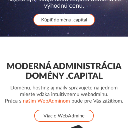
výhodnú cenu.
Kúpiť doménu .capital
MODERNÁ ADMINISTRÁCIA
DOMÉNY .CAPITAL
Doménu, hosting aj maily spravujete na jednom
mieste vďaka intuitívnemu webadminu.
Práca s
našim WebAdminom
bude pre Vás zážitkom.
Viac o WebAdmine