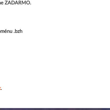
plne ZADARMO.
oménu .bzh
k
.