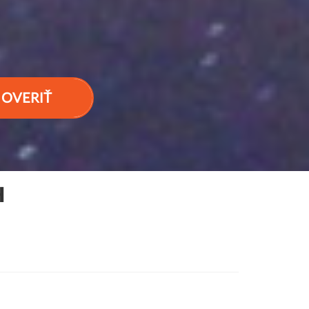
OVERIŤ
H