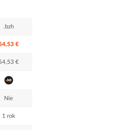
.bzh
54,53 €
54,53 €
Nie
1 rok