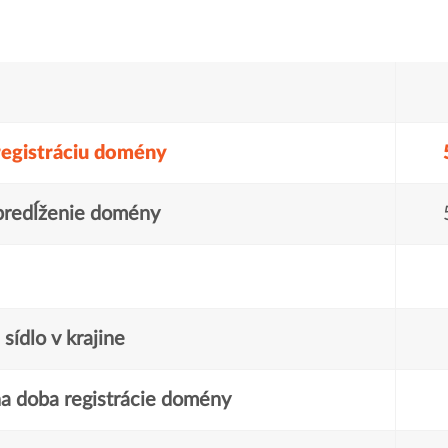
registráciu domény
predĺženie domény
sídlo v krajine
a doba registrácie domény