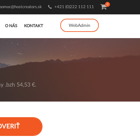
0
pomoc@hostcreators.sk
+421 (0)222 112 111
WebAdmin
O NÁS
KONTAKT
 .bzh 54,53 €.
OVERIŤ