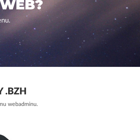
 WEB?
enu.
 .BZH
nemu webadminu.