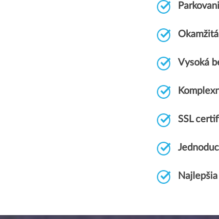
Parkovan
Okamžitá 
Vysoká b
Komplexn
SSL cert
Jednoduc
Najlepšia