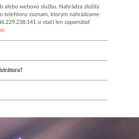
 alebo webovú službu. Nahrádza zložitý
o ako telefónny zoznam, ktorým nahrádzame
46.229.238.141 si stačí len zapamätať
iac
strátora?