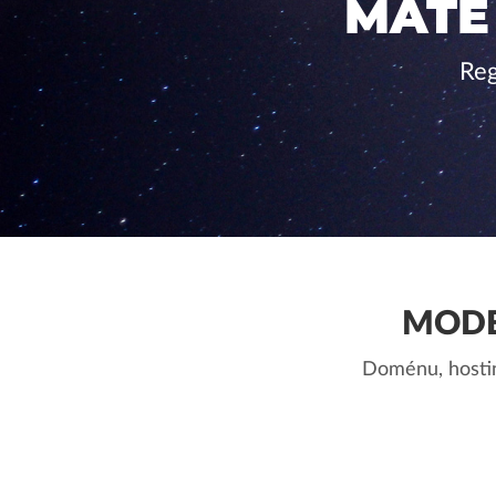
MÁTE
Reg
MODE
Doménu, hostin