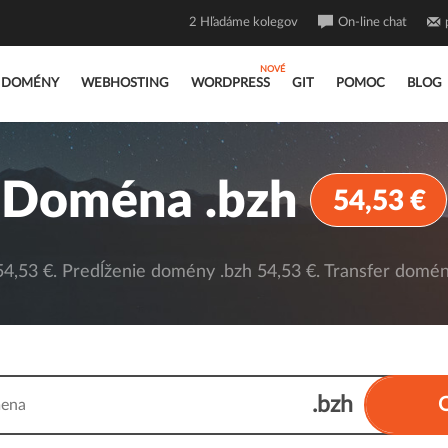
2
Hľadáme kolegov
On-line chat
DOMÉNY
WEBHOSTING
WORDPRESS
GIT
POMOC
BLOG
Doména .bzh
54,53 €
4,53 €. Predĺženie domény .bzh 54,53 €. Transfer domény
.bzh