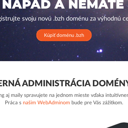
 NÁPAD A NEMÁTE
istrujte svoju novú .bzh doménu za výhodnú c
Kúpiť doménu .bzh
RNÁ ADMINISTRÁCIA DOMÉNY
g aj maily spravujete na jednom mieste vďaka intuitív
Práca s
našim WebAdminom
bude pre Vás zážitkom.