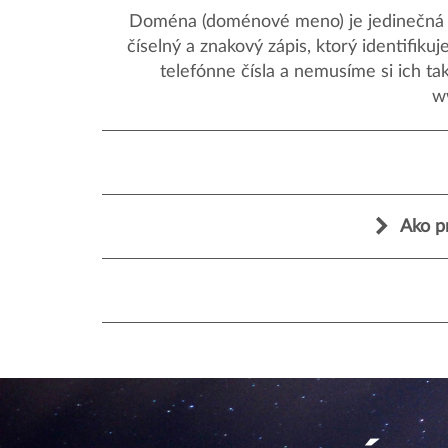
Doména (doménové meno) je jedinečná a
číselný a znakový zápis, ktorý identifik
telefónne čísla a nemusíme si ich ta
w
Ako p