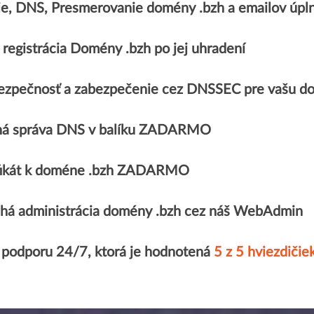
ie, DNS, Presmerovanie domény .bzh a emailov ú
registrácia Domény .bzh po jej uhradení
ezpečnosť a zabezpečenie cez DNSSEC pre vašu d
á správa DNS v balíku ZADARMO
ifikát k doméne .bzh ZADARMO
há administrácia domény .bzh cez náš WebAdmin
 podporu 24/7, ktorá je hodnotená
5 z 5 hviezdičie