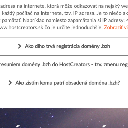
dresa na internete, ktorá môže odkazovať na nejaký web
uje každý počítač na internete, tzv. IP adresa. Je to nieč
k pamätať. Napríklad namiesto zapamätania si IP adresy: 
ww.hostcreators.sk čo je určite jednoduchšie.
Zobraziť v
Ako dlho trvá registrácia domény .bzh
resuniem domény .bzh do HostCreators - tzv. zmenu regi
Ako zistím komu patrí obsadená doména .bzh?