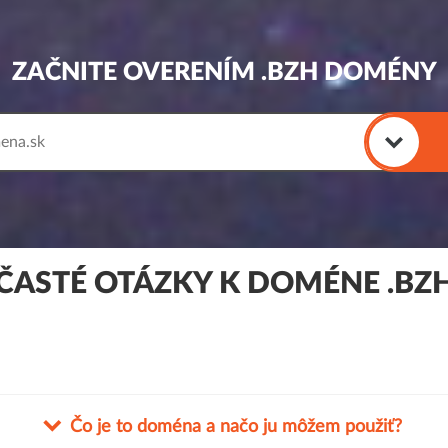
ZAČNITE OVERENÍM .BZH DOMÉNY
ČASTÉ OTÁZKY K DOMÉNE .BZ
Čo je to doména a načo ju môžem použiť?