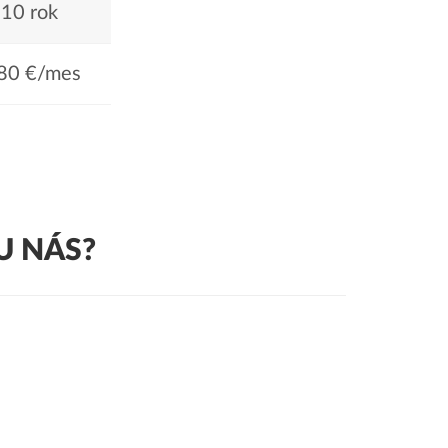
10 rok
80 €/mes
U NÁS?