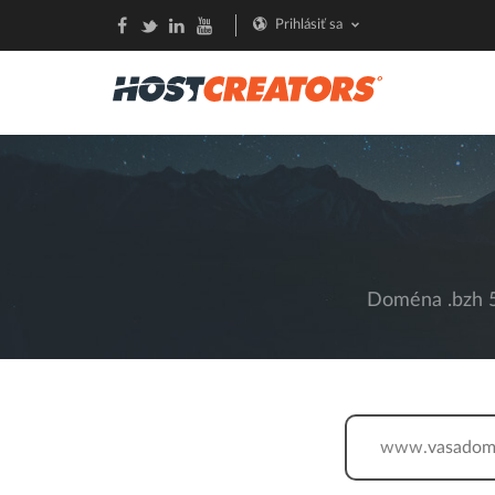
Prihlásiť sa
Doména .bzh 5
www.