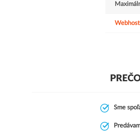
Maximáln
Webhost
PREČO
Sme spoľa
Predávam