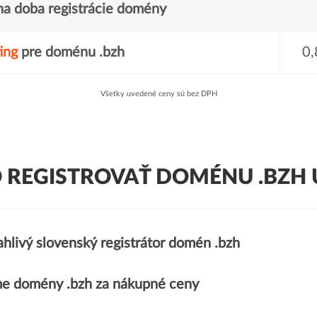
a doba registrácie domény
ing
pre doménu .bzh
0,
Všetky uvedené ceny sú bez DPH
 REGISTROVAŤ DOMÉNU .BZH 
hlivý slovenský registrátor domén .bzh
e domény .bzh za nákupné ceny