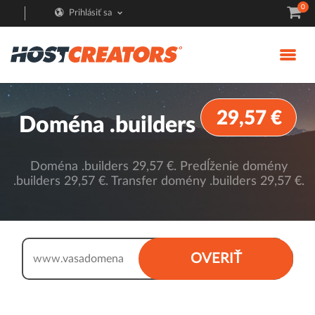
0
Prihlásiť sa
29,57 €
Doména .builders
Doména .builders 29,57 €. Predĺženie domény
.builders 29,57 €. Transfer domény .builders 29,57 €.
.builders
OVERIŤ
www.