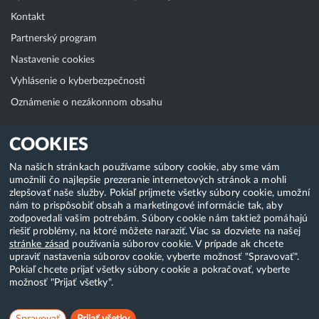
Kontakt
Partnerský program
Nastavenie cookies
Vyhlásenie o kyberbezpečnosti
Oznámenie o nezákonnom obsahu
Klientská zóna
COOKIES
WebAdmin
Na našich stránkach používame súbory cookie, aby sme vám
umožnili čo najlepšie prezeranie internetových stránok a mohli
WebMail
zlepšovať naše služby. Pokiaľ prijmete všetky súbory cookie, umožní
Zmena hesla (E-mail, FTP, SSH)
nám to prispôsobiť obsah a marketingové informácie tak, aby
zodpovedali vašim potrebám. Súbory cookie nám taktiež pomáhajú
Webhosting
riešiť problémy, na ktoré môžete naraziť. Viac sa dozviete na našej
stránke zásad
používania súborov cookie. V prípade ak chcete
Domény
upraviť nastavenia súborov cookie, vyberte možnosť "Spravovať".
Pokiaľ chcete prijať všetky súbory cookie a pokračovať, vyberte
možnosť "Prijať všetky".
Copyright & 2018-2026 HostCreators. Všetky práva vyhradené