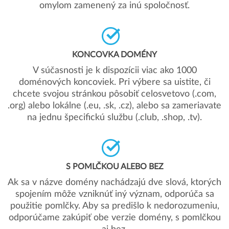
omylom zamenený za inú spoločnosť.
KONCOVKA DOMÉNY
V súčasnosti je k dispozícii viac ako 1000
doménových koncoviek. Pri výbere sa uistite, či
chcete svojou stránkou pôsobiť celosvetovo (.com,
.org) alebo lokálne (.eu, .sk, .cz), alebo sa zameriavate
na jednu špecifickú službu (.club, .shop, .tv).
S POMLČKOU ALEBO BEZ
Ak sa v názve domény nachádzajú dve slová, ktorých
spojením môže vzniknúť iný význam, odporúča sa
použitie pomlčky. Aby sa predišlo k nedorozumeniu,
odporúčame zakúpiť obe verzie domény, s pomlčkou