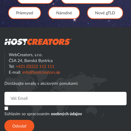
Priemysel
Národné
Nové gTLD
Hostcreator
WebCreators, s.r.o.
ČSA 24, Banská Bystrica
Tel:
+421 (0)222 112 111
E-mail:
info@hostcreators.sk
Dostávajte emaily s akciovými ponukami:
Súhlasím so spracovaním
osobných údajov
Odoslať