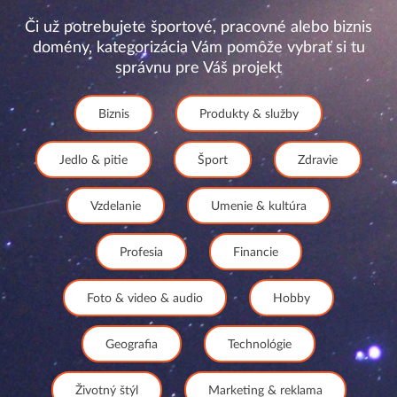
Či už potrebujete športové, pracovné alebo biznis
domény, kategorizácia Vám pomôže vybrať si tu
správnu pre Váš projekt
Biznis
Produkty & služby
Jedlo & pitie
Šport
Zdravie
Vzdelanie
Umenie & kultúra
Profesia
Financie
Foto & video & audio
Hobby
Geografia
Technológie
Životný štýl
Marketing & reklama