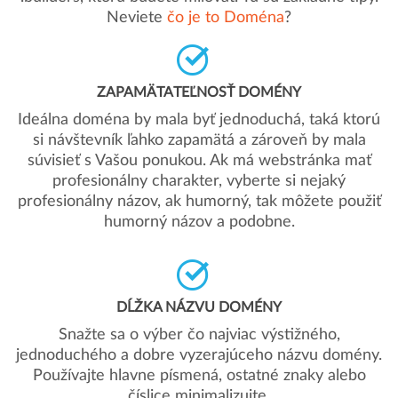
Neviete
čo je to Doména
?
ZAPAMÄTATEĽNOSŤ DOMÉNY
Ideálna doména by mala byť jednoduchá, taká ktorú
si návštevník ľahko zapamätá a zároveň by mala
súvisieť s Vašou ponukou. Ak má webstránka mať
profesionálny charakter, vyberte si nejaký
profesionálny názov, ak humorný, tak môžete použiť
humorný názov a podobne.
DĹŽKA NÁZVU DOMÉNY
Snažte sa o výber čo najviac výstižného,
jednoduchého a dobre vyzerajúceho názvu domény.
Používajte hlavne písmená, ostatné znaky alebo
číslice minimalizujte.