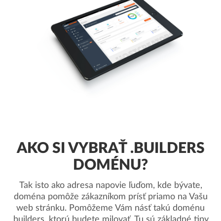
AKO SI VYBRAŤ .BUILDERS
DOMÉNU?
Tak isto ako adresa napovie ľuďom, kde bývate,
doména pomôže zákazníkom prísť priamo na Vašu
web stránku. Pomôžeme Vám násť takú doménu
.builders, ktorú budete milovať. Tu sú základné tipy.