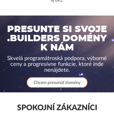
aj bez.
PRESUNTE SI SVOJE
.BUILDERS DOMÉNY
K NÁM
Skvelá programátroská podpora, výborné
ceny a progresívne funkcie, ktoré inde
nenájdete.
Chcem presunúť domény
SPOKOJNÍ ZÁKAZNÍCI