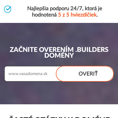
Najlepšia podporu 24/7, ktorá je
hodnotená
5 z 5 hviezdičiek
.
ZAČNITE OVERENÍM .BUILDERS
DOMÉNY
OVERIŤ
www.