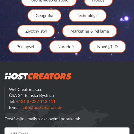
Foto & video & audio
Hobby
Geografia
Technológie
Životný štýl
Marketing & reklama
Priemysel
Národné
Nové gTLD
Hostcreator
WebCreators, s.r.o.
ČSA 24, Banská Bystrica
Tel:
+421 (0)222 112 111
E-mail:
info@hostcreators.sk
Dostávajte emaily s akciovými ponukami: