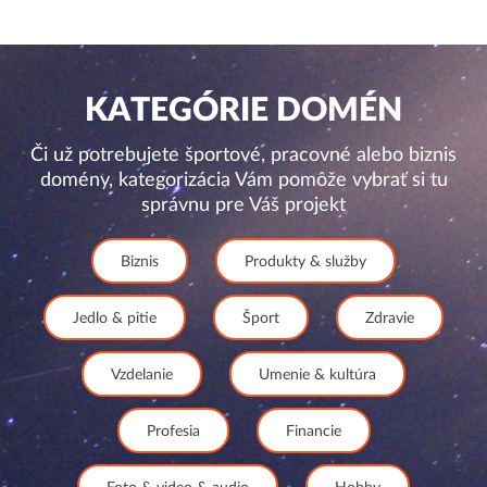
KATEGÓRIE DOMÉN
Či už potrebujete športové, pracovné alebo biznis
domény, kategorizácia Vám pomôže vybrať si tu
správnu pre Váš projekt
Biznis
Produkty & služby
Jedlo & pitie
Šport
Zdravie
Vzdelanie
Umenie & kultúra
Profesia
Financie