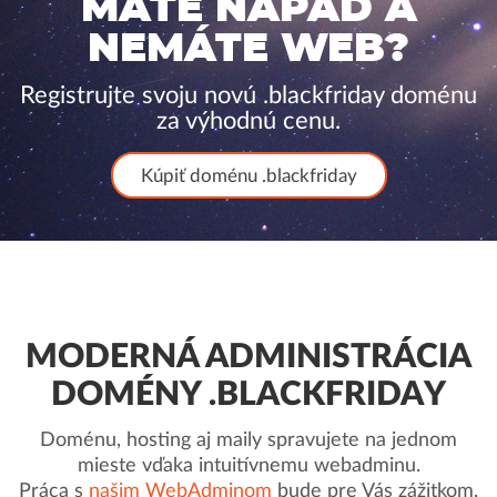
MÁTE NÁPAD A
NEMÁTE WEB?
Registrujte svoju novú .blackfriday doménu
za výhodnú cenu.
Kúpiť doménu .blackfriday
MODERNÁ ADMINISTRÁCIA
DOMÉNY .BLACKFRIDAY
Doménu, hosting aj maily spravujete na jednom
mieste vďaka intuitívnemu webadminu.
Práca s
našim WebAdminom
bude pre Vás zážitkom.