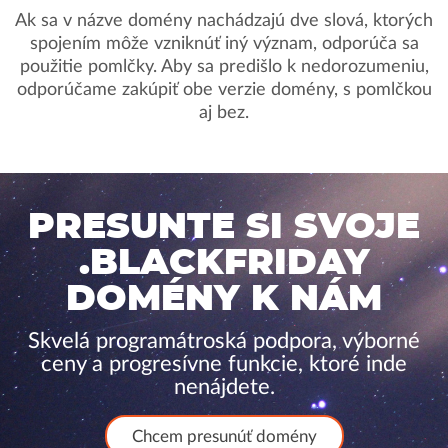
Ak sa v názve domény nachádzajú dve slová, ktorých
spojením môže vzniknúť iný význam, odporúča sa
použitie pomlčky. Aby sa predišlo k nedorozumeniu,
odporúčame zakúpiť obe verzie domény, s pomlčkou
aj bez.
PRESUNTE SI SVOJE
.BLACKFRIDAY
DOMÉNY K NÁM
Skvelá programátroská podpora, výborné
ceny a progresívne funkcie, ktoré inde
nenájdete.
Chcem presunúť domény