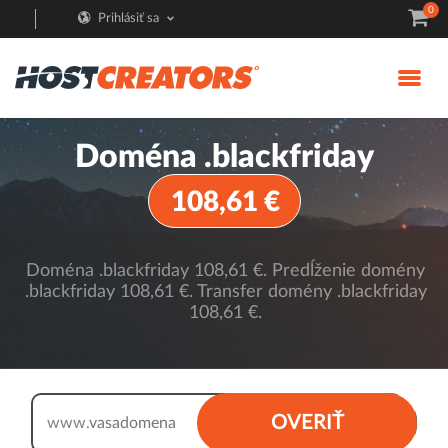
0
Prihlásiť sa
Doména .blackfriday
108,61 €
Doména .blackfriday 108,61 €. Predĺženie domény
.blackfriday 108,61 €. Transfer domény .blackfriday
108,61 €.
.blackfriday
OVERIŤ
www.