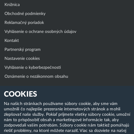
Knižnica
Obchodné podmienky
Reklamačný poriadok
Vyhlásenie o ochrane osobných údajov
Kontakt
Partnerský program
Nastavenie cookies
Vyhlásenie o kyberbezpečnosti
Oznámenie o nezákonnom obsahu
Klientská zóna
COOKIES
WebAdmin
Na našich stránkach používame súbory cookie, aby sme vám
umožnili čo najlepšie prezeranie internetových stránok a mohli
WebMail
zlepšovať naše služby. Pokiaľ prijmete všetky súbory cookie, umožní
Zmena hesla (E-mail, FTP, SSH)
nám to prispôsobiť obsah a marketingové informácie tak, aby
zodpovedali vašim potrebám. Súbory cookie nám taktiež pomáhajú
Webhosting
riešiť problémy, na ktoré môžete naraziť. Viac sa dozviete na našej